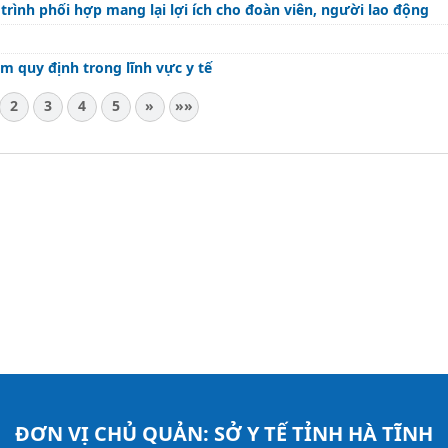
rình phối hợp mang lại lợi ích cho đoàn viên, người lao động
m quy định trong lĩnh vực y tế
2
3
4
5
»
»»
ĐƠN VỊ CHỦ QUẢN:
SỞ Y TẾ TỈNH HÀ TĨNH