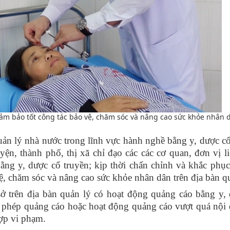
ảm bảo tốt công tác bảo vệ, chăm sóc và nâng cao sức khỏe nhân 
uản lý nhà nước trong lĩnh vực hành nghề bằng y, dược cổ
n, thành phố, thị xã chỉ đạo các các cơ quan, đơn vị l
ng y, dược cổ truyền; kịp thời chấn chỉnh và khắc phục
vệ, chăm sóc và nâng cao sức khỏe nhân dân trên địa bàn q
ơ sở trên địa bàn quản lý có hoạt động quảng cáo bằng y,
y phép quảng cáo hoặc hoạt động quảng cáo vượt quá nội
hợp vi phạm.