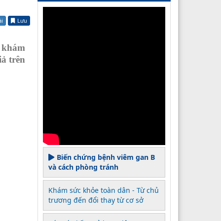
ài
Lưu
o khám
iả trên
Biến chứng bệnh viêm gan B
và cách phòng tránh
Khám sức khỏe toàn dân - Từ chủ
trương đến đổi thay từ cơ sở