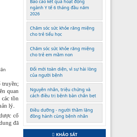
Báo cáo kết quả hoạt động
ngành Y tế 6 tháng đầu năm
2026
Chăm sóc sức khỏe răng miệng
cho trẻ tiểu học
Chăm sóc sức khỏe răng miệng
cho trẻ em mầm non
Đổi mới toàn diện, vì sự hài lòng
dân
của người bệnh
 truyền;
Nguyên nhân, triệu chứng và
iên quan
cách điều trị bệnh bàn chân bẹt
 các tồn
uản lý.
Điều dưỡng - người thầm lặng
 dược cổ
đồng hành cùng bệnh nhân
 dung đã
KHẢO SÁT