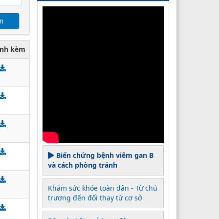
đính kèm
Biến chứng bệnh viêm gan B
và cách phòng tránh
Khám sức khỏe toàn dân - Từ chủ
trương đến đổi thay từ cơ sở