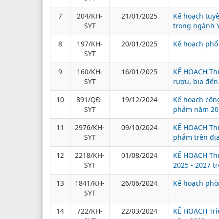
7
204/KH-
21/01/2025
Kế hoạch tuyê
SYT
trong ngành 
8
197/KH-
20/01/2025
Kế hoạch phổ 
SYT
9
160/KH-
16/01/2025
KẾ HOẠCH Thự
SYT
rượu, bia đế
10
891/QĐ-
19/12/2024
Kế hoạch công
SYT
phẩm năm 20
11
2976/KH-
09/10/2024
KẾ HOẠCH Thực
SYT
phẩm trên đị
12
2218/KH-
01/08/2024
KẾ HOẠCH Thự
SYT
2025 - 2027 t
13
1841/KH-
26/06/2024
Kế hoạch phòn
SYT
14
722/KH-
22/03/2024
KẾ HOẠCH Triể