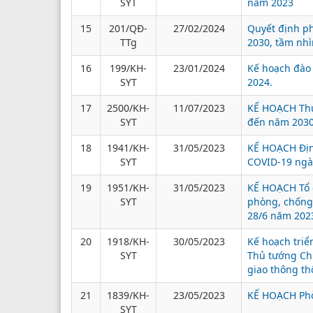
SYT
năm 2023
15
201/QĐ-
27/02/2024
Quyết định ph
TTg
2030, tầm nh
16
199/KH-
23/01/2024
Kế hoạch đào 
SYT
2024.
17
2500/KH-
11/07/2023
KẾ HOẠCH Thự
SYT
đến năm 2030
18
1941/KH-
31/05/2023
KẾ HOẠCH Địn
SYT
COVID-19 ngà
19
1951/KH-
31/05/2023
KẾ HOẠCH Tổ 
SYT
phòng, chống 
28/6 năm 202
20
1918/KH-
30/05/2023
Kế hoạch triể
SYT
Thủ tướng Chí
giao thông th
21
1839/KH-
23/05/2023
KẾ HOẠCH Phò
SYT