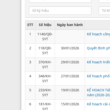
STT
Số hiệu
Ngày ban hành
1
1140/QĐ-
Kế hoạch công
SYT
2
118/QĐ-
30/01/2026
Quyết định ph
SYT
3
370/KH-
29/01/2026
Kế hoạch triể
SYT
4
346/KH-
27/01/2026
Kế hoạch phổ 
SYT
5
233/KH-
19/01/2026
KẾ HOẠCH Tiêm
SYT
năm (2026-20
6
181/KH-
15/01/2026
Kế hoạch cải
SYT