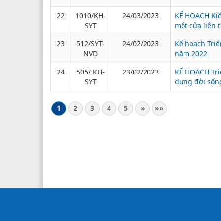
22
1010/KH-
24/03/2023
KẾ HOẠCH Kiểm
SYT
một cửa liên 
23
512/SYT-
24/02/2023
Kế hoạch Triể
NVD
năm 2022
24
505/ KH-
23/02/2023
KẾ HOẠCH Triể
SYT
dựng đời sống
1
2
3
4
5
»
»»