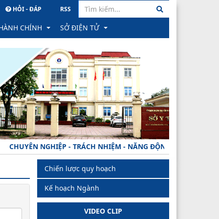
HỎI - ĐÁP
RSS
 HÀNH CHÍNH
SỞ ĐIỆN TỬ
hành chính
PM Quản lý văn bản & Hồ sơ công việc
ông trực tuyến
Hệ thống Hồ sơ Quản lý sức khỏe cá nhân
học
ình trạng xử lý hồ sơ
Hệ thống Gửi nhận văn bản tỉnh
ành
ăn bản công bố
PM Quản lý hồ sơ CB CC, VC tỉnh
UYÊN NGHIỆP - TRÁCH NHIỆM - NĂNG ĐỘNG - MINH BẠCH - HIỆ
 phản ánh, kiến nghị về quy định hành chính
Chiến lược quy hoạch
hạng
ăn bản thu hồi
Kế hoạch Ngành
rong đào tạo khối ngành SK
 TTHC
VIDEO CLIP