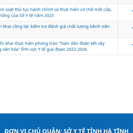
 soát thủ tục hành chính và thực hiện cơ chế một cửa,
thông của Sở Y tế năm 2023
n khai công tác kiểm tra đánh giá chất lượng bệnh viện
n khai thực hiện phong trào “Toàn dân đoàn kết xây
 văn hóa” lĩnh vực Y tế giai đoạn 2022-2026
ĐƠN VỊ CHỦ QUẢN:
SỞ Y TẾ TỈNH HÀ TĨNH