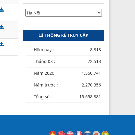
THỐNG KÊ TRUY CẬP
Hôm nay :
8.313
Tháng 08 :
72.513
Năm 2026 :
1.560.741
Năm trước :
2.270.356
Tổng số :
15.658.381