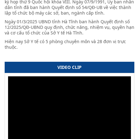
kỳ họp thứ 9 Quốc hội khóa VIII. Ngày 07/9/1991, Ủy ban nhân
dân tỉnh đã ban hành Quyết định số 54/QĐ-UB về việc thành
lập tổ chức bộ máy các sở, ban, ngành cấp tỉnh.
Ngày 01/3/2025 UBND tỉnh Hà Tĩnh ban hành Quyết định số
12/2025/QĐ-UBND quy định, chức năng, nhiệm vụ, quyền hạn
và cơ cấu tổ chức của Sở Y tế Hà Tĩnh.
Hiện nay Sở Y tế có 5 phòng chuyên môn và 28 đơn vị trực
thuộc.
VIDEO CLIP