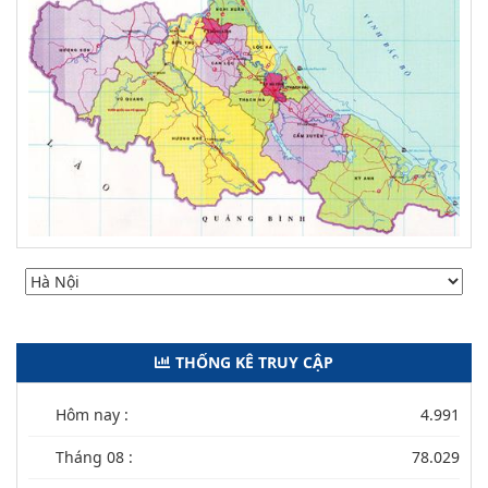
THỐNG KÊ TRUY CẬP
Hôm nay :
4.991
Tháng 08 :
78.029