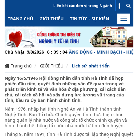
Liên kết các đơn vị trong Ngành
TRANG CHỦ
GIỚI THIỆU
TIN TỨC - SỰ KIỆN
HOẠT ĐỘN
Toggle
naviga
N NGHIỆP - TRÁCH NHIỆM - NĂNG ĐỘNG - MINH BẠCH - HIỆU QU
Chủ Nhật, 9/8/2026
8
:
39
:
04
Trang chủ
GIỚI THIỆU
Lịch sử phát triển
Ngày 16/5/1946 Hội đồng nhân dân tỉnh Hà Tĩnh đã họp
phiên đầu tiên, quyết định những vấn đề quan trọng về
phát triển kinh tế và văn hóa ở địa phương, cải cách dân
chủ, cải cách xã hội và xây dựng lực lượng vũ trang của
tỉnh, bầu ra Ủy ban hành chính tỉnh.
Năm 1976, nhập hai tỉnh Nghệ An và Hà Tĩnh thành tỉnh
Nghệ Tĩnh. Ban Tổ chức Chính quyền tỉnh thực hiện chức
năng quản lý nhà nước về công tác tổ chức chính quyền và
hình thành hệ thống tổ chức nhà nước từ tỉnh đến huyện.
Tháng 9, năm 1991, tỉnh Hà Tĩnh được tái lập theo Nghị quyết