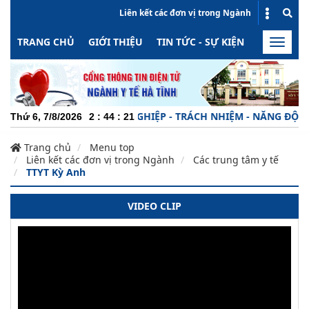
Liên kết các đơn vị trong Ngành
TRANG CHỦ
GIỚI THIỆU
TIN TỨC - SỰ KIỆN
HOẠT ĐỘN
Toggle
naviga
CHUYÊN NGHIỆP - TRÁCH NHIỆM - NĂNG ĐỘNG -
Thứ 6, 7/8/2026
2
:
44
:
21
Trang chủ
Menu top
Liên kết các đơn vị trong Ngành
Các trung tâm y tế
TTYT Kỳ Anh
VIDEO CLIP