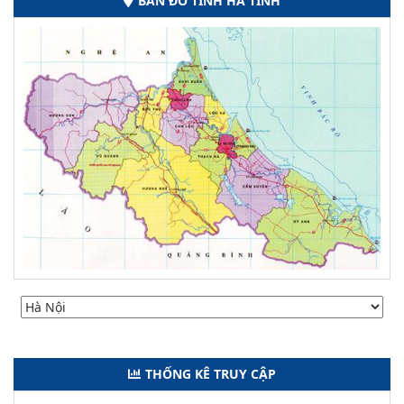
BẢN ĐỒ TỈNH HÀ TĨNH
THỐNG KÊ TRUY CẬP