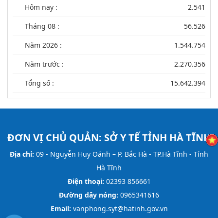
Hôm nay :
2.541
Tháng 08 :
56.526
Năm 2026 :
1.544.754
Năm trước :
2.270.356
Tổng số :
15.642.394
ĐƠN VỊ CHỦ QUẢN:
SỞ Y TẾ TỈNH HÀ TĨNH
Địa chỉ:
09 - Nguyễn Huy Oánh – P. Bắc Hà - TP.Hà Tĩnh - Tỉnh
Hà Tĩnh
Điện thoại:
02393 856661
Đường dây nóng:
0965341616
Email:
vanphong.syt@hatinh.gov.vn