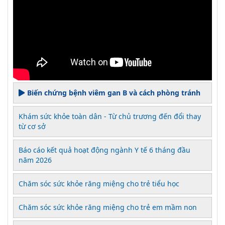
Biến chứng bệnh viêm gan B và cách phòng tránh
Khám sức khỏe toàn dân - Từ chủ trương đến đổi thay
từ cơ sở
Báo cáo kết quả hoạt động ngành Y tế 6 tháng đầu
năm 2026
Chăm sóc sức khỏe răng miệng cho trẻ tiểu học
Chăm sóc sức khỏe răng miệng cho trẻ em mầm non