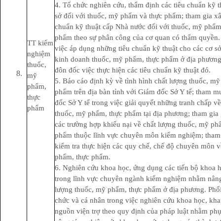
4. Tổ chức nghiên cứu, thẩm định các tiêu chuẩn kỹ t
sở đối với thuốc, mỹ phẩm và thực phẩm; tham gia xâ
chuẩn kỹ thuật cấp Nhà nước đối với thuốc, mỹ phẩm
phẩm theo sự phân công của cơ quan có thẩm quyền
TT kiểm
việc áp dụng những tiêu chuẩn kỹ thuật cho các cơ sở
nghiệm
kinh doanh thuốc, mỹ phẩm, thực phẩm ở địa phương,
thuốc,
đôn đốc việc thực hiện các tiêu chuẩn kỹ thuật đó.
mỹ
5. Báo cáo định kỳ về tình hình chất lượng thuốc, m
phẩm,
phẩm trên địa bàn tỉnh với Giám đốc Sở Y tế; tham 
thực
đốc Sở Y tế trong việc giải quyết những tranh chấp v
phẩm
thuốc, mỹ phẩm, thực phẩm tại địa phương; tham gia 
các trường hợp khiếu nại về chất lượng thuốc, mỹ ph
phẩm thuộc lĩnh vực chuyên môn kiểm nghiệm; tham 
kiểm tra thực hiện các quy chế, chế độ chuyên môn 
phẩm, thực phẩm.
6. Nghiên cứu khoa học, ứng dụng các tiến bộ khoa h
trong lĩnh vực chuyên ngành kiểm nghiệm nhằm nâng
lượng thuốc, mỹ phẩm, thực phẩm ở địa phương. Phối
chức và cá nhân trong việc nghiên cứu khoa học, khai
nguồn viện trợ theo quy định của pháp luật nhằm ph