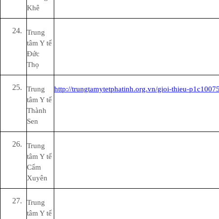
Khê
Trung
tâm Y tế
Đức
Thọ
Trung
http://trungtamytetphatinh.org.vn/gioi-thieu-p1c1007
tâm Y tế
Thành
Sen
Trung
tâm Y tế
Cẩm
Xuyên
Trung
tâm Y tế