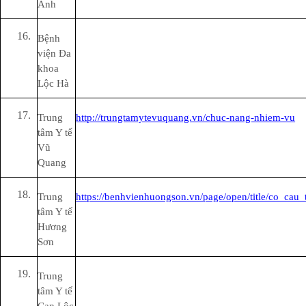
Anh
Bệnh
viện Đa
khoa
Lộc Hà
Trung
http://trungtamytevuquang.vn/chuc-nang-nhiem-vu
tâm Y tế
Vũ
Quang
Trung
https://benhvienhuongson.vn/page/open/title/co_cau
tâm Y tế
Hương
Sơn
Trung
tâm Y tế