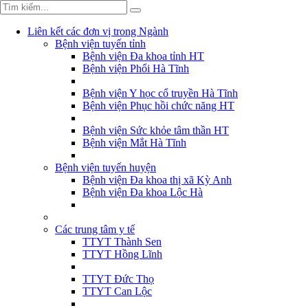
Liên kết các đơn vị trong Ngành
Bệnh viện tuyến tỉnh
Bệnh viện Đa khoa tỉnh HT
Bệnh viện Phổi Hà Tĩnh
Bệnh viện Y học cổ truyền Hà Tĩnh
Bệnh viện Phục hồi chức năng HT
Bệnh viện Sức khỏe tâm thần HT
Bệnh viện Mắt Hà Tĩnh
Bệnh viện tuyến huyện
Bệnh viện Đa khoa thị xã Kỳ Anh
Bệnh viện Đa khoa Lộc Hà
Các trung tâm y tế
TTYT Thành Sen
TTYT Hồng Lĩnh
TTYT Đức Thọ
TTYT Can Lộc