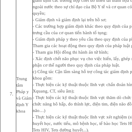
giám định các trường hợp chết do thiên tai thảm họa 
ngoài nước theo sự chỉ đạo của Bộ Y tế và cơ quan c
quyền;
- Giám định và giám định lại trên hồ sơ;
- Các trường hợp giám định khác theo quy định của p
trưng cầu của cơ quan tiến hành tố tụng;
- Giám định pháp y theo yêu cầu theo quy định của ph
Tham gia các hoạt động theo quy định của pháp luật
- Tham gia Hội đồng thi hành án tử hình;
- Xác định chết não phục vụ cho việc hiến, lấy, ghép
phận cơ thể người theo quy định của pháp luật.
c) Công tác Cận lâm sàng hỗ trợ công tác giám định 
khoa gồm:
Trung
- Thực hiện các kỹ thuật thuộc lĩnh vực chẩn đoán hì
tâm
Xquang, CT, siêu âm);
Pháp y
- Thực hiện các kỹ thuật thuộc lĩnh vực thăm dò chức
và Giám
chức năng hô hấp, đo thính lực, điện tim, điện não đồ
định Y
não…)
khoa
- Thực hiện các kỹ thuật thuộc lĩnh vực xét nghiệm (s
huyết học, nước tiểu, mô bệnh học, tế bào học Tets 
Tets HIV, Tets đường huyết...).