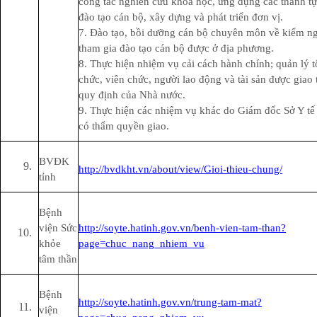
công tác nghiên cứu khoa học, ứng dụng các thành t
đào tạo cán bộ, xây dựng và phát triển đơn vị.
7. Đào tạo, bồi dưỡng cán bộ chuyên môn về kiểm n
tham gia đào tạo cán bộ được ở địa phương.
8. Thực hiện nhiệm vụ cải cách hành chính; quản lý 
chức, viên chức, người lao động và tài sản được giao
quy định của Nhà nước.
9. Thực hiện các nhiệm vụ khác do Giám đốc Sở Y tế
có thẩm quyền giao.
BVĐK
http://bvdkht.vn/about/view/Gioi-thieu-chung/
tỉnh
Bệnh
viện Sức
http://soyte.hatinh.gov.vn/benh-vien-tam-than?
khỏe
page=chuc_nang_nhiem_vu
tâm thần
Bệnh
http://soyte.hatinh.gov.vn/trung-tam-mat?
viện