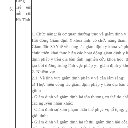
Làng
Trẻ em
mồ côi
Hà Tĩnh
1. Chức năng: là cơ quan thường trực về giám định y
Hội đồng Giám định Y khoa tỉnh; có chức năng tham
Giám đốc Sở Y tế về công tác giám định y khoa và ph
chức triển khai thực hiện các hoạt động giám định y
định pháp y trên địa bàn tỉnh; nghiên cứu khoa học, 
tạo bồi dưỡng trong lĩnh vực pháp y - giám định y kh
2. Nhiệm vụ:
2.1. Về lĩnh vực giám định pháp y và cận lâm sàng:
a) Thực hiện công tác giám định pháp y trên địa bàn t
gồm:
- Giám định và giám định lại tổn thương cơ thể do c
các nguyên nhân khác;
- Giám định sự xâm phạm thân thể phục vụ tố tụng, 
giới tính;
- Giám định và giám định lại tử thi, giám định hài cố