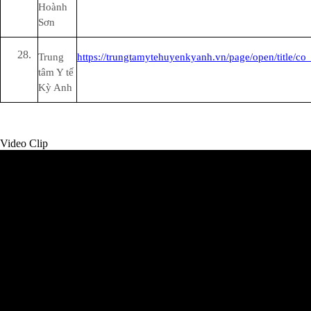
Hoành
Sơn
Trung
https://trungtamytehuyenkyanh.vn/page/open/title/c
tâm Y tế
Kỳ Anh
Video Clip