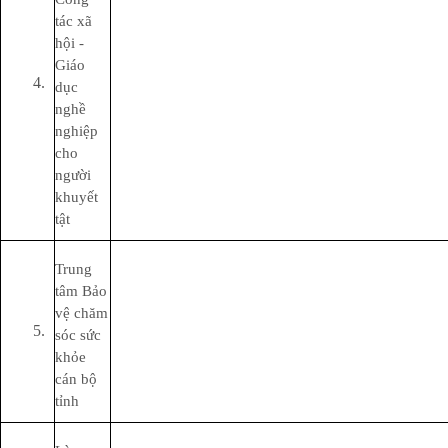
tác xã
hội -
Giáo
dục
nghề
nghiệp
cho
người
khuyết
tật
Trung
tâm Bảo
vệ chăm
sóc sức
khỏe
cán bộ
tỉnh