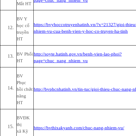
page=chuc_nang_nhiem_vu
Mắt HT
BV Y
https://bvyhoccotruyenhatinh.vn/?x=21327/gioi-thieu
học cổ
nhiem-vu-cua-benh-vien-y-hoc-co-truyen-ha-tinh
truyền
HT
BV Phổi
http://soyte.hatinh.gov.vn/benh-vien-lao-phoi?
HT
page=chuc_nang_nhiem_vu
BV
Phục
hồi chức
http://bvphcnhatinh.vn/tin-tuc/gioi-thieu-chuc-nang-
năng
HT
BVĐK
thị
https://bvthixakyanh.com/chuc-nang-nhiem-vu/
xã Kỳ