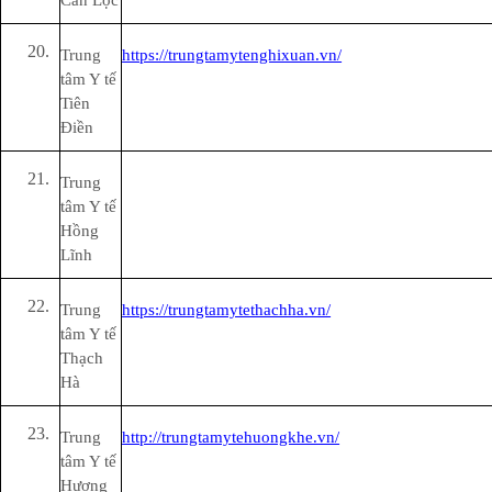
Can Lộc
Trung
https://trungtamytenghixuan.vn/
tâm Y tế
Tiên
Điền
Trung
tâm Y tế
Hồng
Lĩnh
Trung
https://trungtamytethachha.vn/
tâm Y tế
Thạch
Hà
Trung
http://trungtamytehuongkhe.vn/
tâm Y tế
Hương