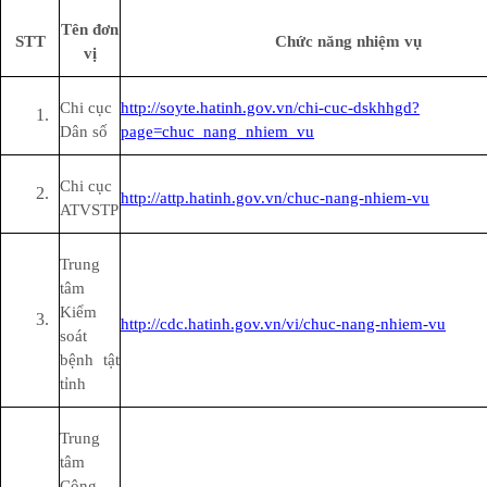
Tên đơn
STT
Chức năng nhiệm vụ
vị
Chi cục
http://soyte.hatinh.gov.vn/chi-cuc-dskhhgd?
Dân số
page=chuc_nang_nhiem_vu
Chi cục
http://attp.hatinh.gov.vn/chuc-nang-nhiem-vu
ATVSTP
Trung
tâm
Kiểm
http://cdc.hatinh.gov.vn/vi/chuc-nang-nhiem-vu
soát
bệnh tật
tỉnh
Trung
tâm
Công