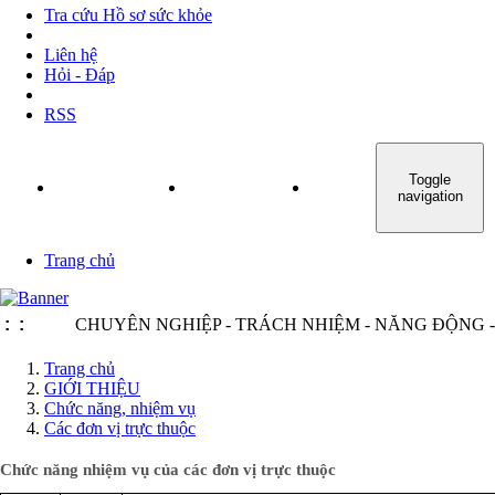
Tra cứu Hồ sơ sức khỏe
Liên hệ
Hỏi - Đáp
RSS
Toggle
TRANG CHỦ
GIỚI THIỆU
TIN TỨC - SỰ KIỆN
navigation
Trang chủ
:
:
CHUYÊN NGHIỆP - TRÁCH NHIỆM - NĂNG ĐỘNG - MINH
Trang chủ
GIỚI THIỆU
Chức năng, nhiệm vụ
Các đơn vị trực thuộc
Chức năng nhiệm vụ của các đơn vị trực thuộc