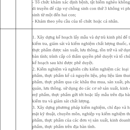
- Tổ chức khám xác định bệnh, tật hiểm nghèo không
di truyền để cặp vợ chồng sinh con thứ 3 không vi p
sinh từ một đến hai con;
- Khám theo yêu cầu của tổ chức hoặc cá nhân.
1. Xây dựng kế hoạch lấy mẫu và dự trù kinh phí để 
kiểm tra, giám sát và kiểm nghiệm chất lượng thuốc
thực phẩm được sản xuất, lưu thông, tồn trữ và sử dụn
bàn tỉnh; trình cấp có thẩm quyền phê duyệt và tổ ch
kế hoạch sau khi được phê duyệt.
2. Kiểm nghiệm và nghiên cứu kiểm nghiệm các loại
phẩm, thực phẩm kể cả nguyên liệu, phụ liệu làm th
phẩm, thực phẩm qua các khâu thu mua, sản xuất, ph
quản, lưu thông. sử dụng do các cơ sở sản xuất, kinh
mỹ phẩm, thực phẩm gửi tới hoặc lấy mẫu trên địa bà
kiểm tra và giám sát chất lượng.
3. Xây dựng phương pháp kiểm nghiệm, chỉ đạo và 
mặt kỹ thuật, chuyên môn, nghiệp vụ kiểm nghiệm t
phẩm, thực phẩm của các đơn vị sản xuất, kinh doan
phẩm, thực phẩm trên địa bàn tỉnh.