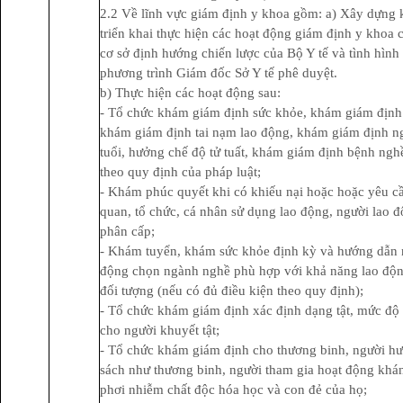
2.2 Về lĩnh vực giám định y khoa gồm: a) Xây dựng 
triển khai thực hiện các hoạt động giám định y khoa c
cơ sở định hướng chiến lược của Bộ Y tế và tình hình 
phương trình Giám đốc Sở Y tế phê duyệt.
b) Thực hiện các hoạt động sau:
- Tổ chức khám giám định sức khỏe, khám giám định 
khám giám định tai nạm lao động, khám giám định ng
tuổi, hưởng chế độ tử tuất, khám giám định bệnh ngh
theo quy định của pháp luật;
- Khám phúc quyết khi có khiếu nại hoặc hoặc yêu c
quan, tổ chức, cá nhân sử dụng lao động, người lao 
phân cấp;
- Khám tuyển, khám sức khỏe định kỳ và hướng dẫn 
động chọn ngành nghề phù hợp với khả năng lao độn
đối tượng (nếu có đủ điều kiện theo quy định);
- Tổ chức khám giám định xác định dạng tật, mức độ 
cho người khuyết tật;
- Tổ chức khám giám định cho thương binh, người h
sách như thương binh, người tham gia hoạt động khán
phơi nhiễm chất độc hóa học và con đẻ của họ;