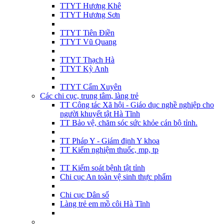
TTYT Hương Khê
TTYT Hương Sơn
TTYT Tiên Điền
TTYT Vũ Quang
TTYT Thạch Hà
TTYT Kỳ Anh
TTYT Cẩm Xuyên
Các chi cục, trung tâm, làng trẻ
TT Công tác Xã hội - Giáo dục nghề nghiệp cho
người khuyết tật Hà Tĩnh
TT Bảo vệ, chăm sóc sức khỏe cán bộ tỉnh.
TT Pháp Y - Giám định Y khoa
TT Kiểm nghiệm thuốc, mp, tp
TT Kiểm soát bệnh tật tỉnh
Chi cục An toàn vệ sinh thực phẩm
Chi cục Dân số
Làng trẻ em mồ côi Hà Tĩnh