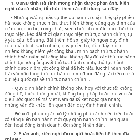
1. UBND tỉnh Hà Tĩnh mong nhận được phản ánh, kiến
nghị của cá nhân, tổ chức theo các nội dung sau đây:
- Những vướng mắc cụ thể do hành vi chậm trễ, gây phiền
hà hoặc không thực hiện, thực hiện không đúng quy định của
cơ quan, cán bộ, công chức, viên chức nhà nước như: Từ chối
thực hiện, kéo dài thời gian thực hiện thủ tục hành chính; tự
ý yêu cầu, bổ sung, đặt thêm hồ sơ, giấy tờ ngoài quy định
của pháp luật; sách nhiễu, gây phiền hà, đùn đẩy trách
nhiệm; không niêm yết công khai, minh bạch thủ tục hành
chính hoặc niêm yết công khai không đầy đủ các thủ tục hành
chính tại nơi giải quyết thủ tục hành chính; thủ tục hành
chính được niêm yết công khai đã hết hiệu lực thi hành hoặc
trái với nội dung thủ tục hành chính được đăng tải trên cơ sở
dữ liệu quốc gia về thủ tục hành chính...
- Quy định hành chính không phù hợp với thực tế; không
đồng bộ, thiếu thống nhất; không hợp pháp hoặc trái với các
điều ước quốc tế mà Việt Nam đã ký kết hoặc gia nhập;
những vấn đề khác liên quan đến quy định hành chính.
- Đề xuất phương án xử lý những phản ánh nêu trên hoặc
có sáng kiến ban hành mới quy định hành chính liên quan
đến hoạt động kinh doanh, đời sống Nhân dân.
2. Phản ánh, kiến nghị được gửi hoặc liên hệ theo địa
chỉ sau: