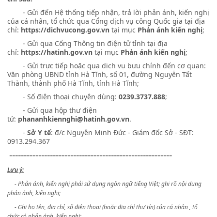
- Gửi đến Hệ thống tiếp nhận, trả lời phản ánh, kiến nghị
của cá nhân, tổ chức qua Cổng dịch vụ công Quốc gia tại địa
chỉ:
https://dichvucong.gov.vn
tại mục
Phản ánh kiến nghị
;
- Gửi qua Cổng Thông tin điện tử tỉnh tại địa
chỉ:
https://hatinh.gov.vn
tại mục
Phản ánh kiến nghị
;
- Gửi trực tiếp hoặc qua dịch vụ bưu chính đến cơ quan:
Văn phòng UBND tỉnh Hà Tĩnh, số 01, đường Nguyễn Tất
Thành, thành phố Hà Tĩnh, tỉnh Hà Tĩnh;
- Số điện thoại chuyên dùng:
0239.3737.888
;
- Gửi qua hộp thư điện
tử:
phananhkiennghi@hatinh.gov.vn
.
-
Sở Y tế
: đ/c Nguyễn Minh Đức - Giám đốc Sở - SĐT:
0913.294.367
--------------------------------------------------------
Lưu ý:
- Phản ánh, kiến nghị phải sử dụng ngôn ngữ tiếng Việt; ghi rõ nội dung
phản ánh, kiến nghị;
- Ghi họ tên, địa chỉ, số điện thoại (hoặc địa chỉ thư tín) của cá nhân , tổ
chức có phản ánh, kiến nghị;