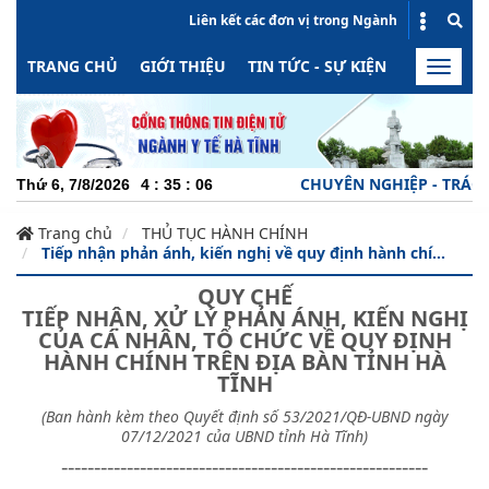
Liên kết các đơn vị trong Ngành
TRANG CHỦ
GIỚI THIỆU
TIN TỨC - SỰ KIỆN
HOẠT ĐỘN
Toggle
naviga
CHUYÊN NGHIỆP - TRÁCH N
Thứ 6, 7/8/2026
4
:
35
:
07
Trang chủ
THỦ TỤC HÀNH CHÍNH
Tiếp nhận phản ánh, kiến nghị về quy định hành chí...
QUY CHẾ
T
IẾP NHẬN, XỬ LÝ PHẢN ÁNH, KIẾN NGHỊ
CỦA CÁ NHÂN, TỔ CHỨC VỀ QUY ĐỊNH
HÀNH CHÍNH TRÊN ĐỊA BÀN TỈNH HÀ
TĨNH
(Ban hành kèm theo Quyết định số 53/2021/QĐ-UBND ngày
07/12/2021 của UBND tỉnh Hà Tĩnh)
--------------------------------------------------------