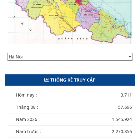
THỐNG KÊ TRUY CẬP
Hôm nay :
3.711
Tháng 08 :
57.696
Năm 2026 :
1.545.924
Năm trước :
2.270.356