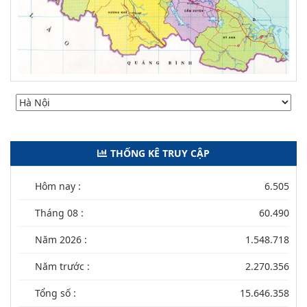
THỐNG KÊ TRUY CẬP
Hôm nay :
6.505
Tháng 08 :
60.490
Năm 2026 :
1.548.718
Năm trước :
2.270.356
Tổng số :
15.646.358