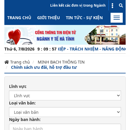
Liên kết các đơn vị trong Ngành
TRANG CHỦ
GIỚI THIỆU
TIN TỨC - SỰ KIỆN
HOẠT ĐỘN
Toggle
naviga
CHUYÊN NGHIỆP - TRÁCH NHIỆM - NĂNG ĐỘNG - M
Thứ 6, 7/8/2026
9
:
09
:
57
Trang chủ
MINH BẠCH THÔNG TIN
Chính sách ưu đãi, hỗ trợ đầu tư
Lĩnh vực
Loại văn bản:
Ngày ban hành: