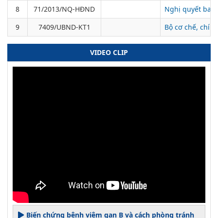
8
71/2013/NQ-HĐND
Nghị quyết ban 
9
7409/UBND-KT1
Bộ cơ chế, chín
VIDEO CLIP
Biến chứng bệnh viêm gan B và cách phòng tránh