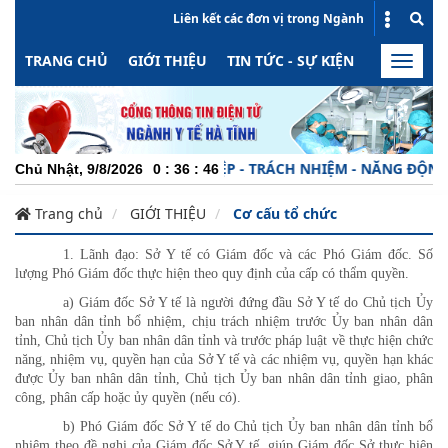
Liên kết các đơn vị trong Ngành
TRANG CHỦ
GIỚI THIỆU
TIN TỨC - SỰ KIỆN
HOẠT ĐỘN
Toggle
naviga
CHUYÊN NGHIỆP - TRÁCH NHIỆM - NĂNG ĐỘNG - MI
Chủ Nhật, 9/8/2026
0
:
36
:
46
Trang chủ
GIỚI THIỆU
Cơ cấu tổ chức
1. Lãnh đạo: Sở Y tế có Giám đốc và các Phó Giám đốc. Số
lượng Phó Giám đốc thực hiện theo quy định của cấp có thẩm quyền.
a) Giám đốc Sở Y tế là người đứng đầu Sở Y tế do Chủ tịch Ủy
ban nhân dân tỉnh bổ nhiệm, chịu trách nhiệm trước Ủy ban nhân dân
tỉnh, Chủ tịch Ủy ban nhân dân tỉnh và trước pháp luật về thực hiện chức
năng, nhiệm vụ, quyền hạn của Sở Y tế và các nhiệm vụ, quyền hạn khác
được Ủy ban nhân dân tỉnh, Chủ tịch Ủy ban nhân dân tỉnh giao, phân
công, phân cấp hoặc ủy quyền (nếu có).
b) Phó Giám đốc Sở Y tế do Chủ tịch Ủy ban nhân dân tỉnh bổ
nhiệm theo đề nghị của Giám đốc Sở Y tế, giúp Giám đốc Sở thực hiện