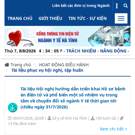
Liên kết các đơn vị trong Ngành
TRANG CHỦ
GIỚI THIỆU
TIN TỨC - SỰ KIỆN
HOẠT ĐỘN
Toggle
naviga
CHUYÊN NGHIỆP - TRÁCH NHIỆM - NĂNG ĐỘNG - MINH 
Thứ 7, 8/8/2026
4
:
34
:
06
Trang chủ
HOẠT ĐỘNG ĐIỀU HÀNH
Tài liệu phục vụ hội nghị, tập huấn
Tài liệu Hội nghị hướng dẫn triển khai Hồ sơ bệnh
án điện tử và phổ biến một số nhiệm vụ trọng
tâm về chuyển đổi số ngành Y tế thời gian tới
(chiều ngày 31/7/2026)
30/07/2026, 20:09
|
Sở y tế tỉnh Hà Tĩnh
|
105 lượt tải
|
13 file đính kèm
Xem chi tiết >