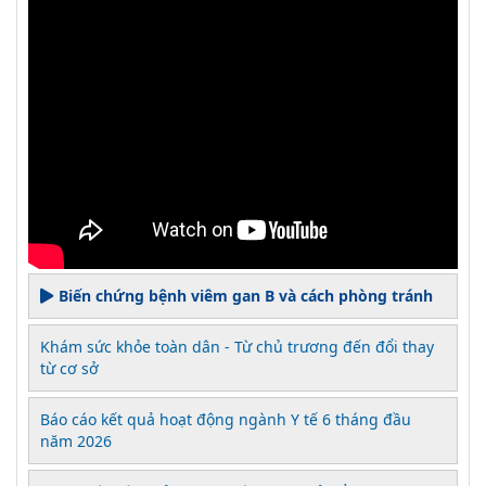
Biến chứng bệnh viêm gan B và cách phòng tránh
Khám sức khỏe toàn dân - Từ chủ trương đến đổi thay
từ cơ sở
Báo cáo kết quả hoạt động ngành Y tế 6 tháng đầu
năm 2026