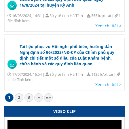
16/8/2024 tại huyện Kỳ Anh
16/08/2024, 14:31
|
Sở y tế tỉnh Hà Tĩnh
|
555 lượt tải
|
1
file đính kèm
Xem chi tiết >
Tài liệu phục vụ Hội nghị phổ biến, hướng dẫn
Nghị định số 96/2023/NĐ-CP của Chính phủ quy
định chi tiết một số điều của Luật Khám bệnh,
chữa bệnh và các quy định liên quan.
17/07/2024, 16:54
|
Sở y tế tỉnh Hà Tĩnh
|
1135 lượt tải
|
4 file đính kèm
Xem chi tiết >
1
2
3
»
»»
VIDEO CLIP