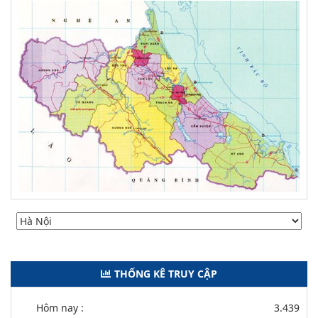
THỐNG KÊ TRUY CẬP
Hôm nay :
3.439