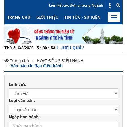
Liên kết các đơn vị trong Ngành
TRANG CHỦ
GIỚI THIỆU
TIN TỨC - SỰ KIỆN
HOẠT ĐỘN
Toggle
naviga
NĂNG ĐỘNG - MINH BẠCH - HIỆU QUẢ !
Thứ 5, 6/8/2026
5
:
30
:
54
Trang chủ
HOẠT ĐỘNG ĐIỀU HÀNH
Văn bản chỉ đạo điều hành
Lĩnh vực
Loại văn bản:
Ngày ban hành: