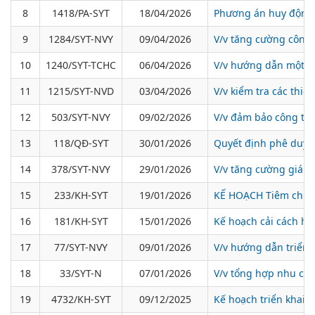
8
1418/PA-SYT
18/04/2026
Phương án huy động l
9
1284/SYT-NVY
09/04/2026
V/v tăng cường công t
10
1240/SYT-TCHC
06/04/2026
V/v hướng dẫn một số
11
1215/SYT-NVD
03/04/2026
V/v kiểm tra các thiế
12
503/SYT-NVY
09/02/2026
V/v đảm bảo công tác
13
118/QĐ-SYT
30/01/2026
Quyết định phê duyệt
14
378/SYT-NVY
29/01/2026
V/v tăng cường giám 
15
233/KH-SYT
19/01/2026
KẾ HOẠCH Tiêm chủng
16
181/KH-SYT
15/01/2026
Kế hoạch cải cách h
17
77/SYT-NVY
09/01/2026
V/v hướng dẫn triển 
18
33/SYT-N
07/01/2026
V/v tổng hợp nhu cầu
19
4732/KH-SYT
09/12/2025
Kế hoạch triển khai 