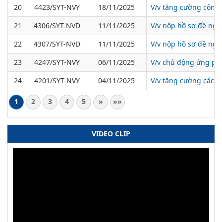
20
4423/SYT-NVY
18/11/2025
V/v tăng cường công 
21
4306/SYT-NVD
11/11/2025
V/v nộp hồ sơ đề ngh
22
4307/SYT-NVD
11/11/2025
V/v nộp hồ sơ đề ngh
23
4247/SYT-NVY
06/11/2025
V/v chủ động ứng ph
24
4201/SYT-NVY
04/11/2025
V/v tăng cường các 
1
2
3
4
5
»
»»
VIDEO CLIP