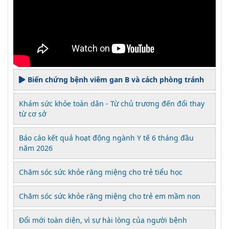
Biến chứng bệnh viêm gan B và cách phòng tránh
Khám sức khỏe toàn dân - Từ chủ trương đến đổi thay
từ cơ sở
Báo cáo kết quả hoạt động ngành Y tế 6 tháng đầu
năm 2026
Chăm sóc sức khỏe răng miệng cho trẻ tiểu học
Chăm sóc sức khỏe răng miệng cho trẻ em mầm non
Đổi mới toàn diện, vì sự hài lòng của người bệnh