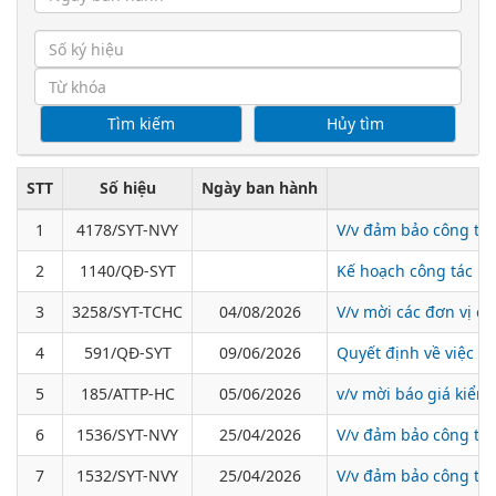
STT
Số hiệu
Ngày ban hành
1
4178/SYT-NVY
V/v đảm bảo công tá
2
1140/QĐ-SYT
Kế hoạch công tác ki
3
3258/SYT-TCHC
04/08/2026
V/v mời các đơn vị c
4
591/QĐ-SYT
09/06/2026
Quyết định về việc ba
5
185/ATTP-HC
05/06/2026
v/v mời báo giá kiể
6
1536/SYT-NVY
25/04/2026
V/v đảm bảo công tác
7
1532/SYT-NVY
25/04/2026
V/v đảm bảo công tác