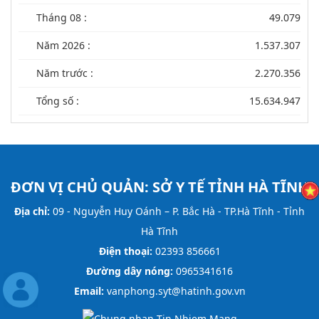
Tháng 08 :
49.079
Năm 2026 :
1.537.307
Năm trước :
2.270.356
Tổng số :
15.634.947
ĐƠN VỊ CHỦ QUẢN:
SỞ Y TẾ TỈNH HÀ TĨNH
Địa chỉ:
09 - Nguyễn Huy Oánh – P. Bắc Hà - TP.Hà Tĩnh - Tỉnh
Hà Tĩnh
Điện thoại:
02393 856661
Đường dây nóng:
0965341616
Email:
vanphong.syt@hatinh.gov.vn