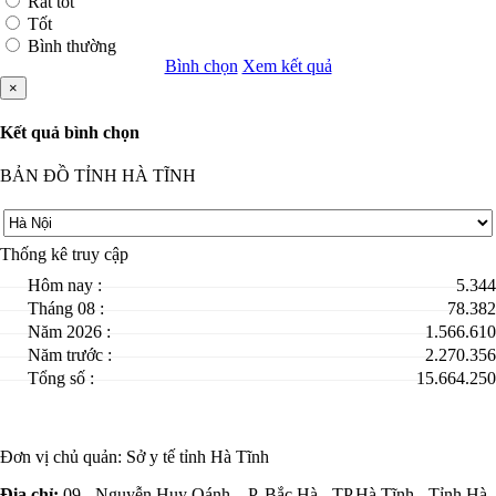
Rất tốt
Tốt
Bình thường
Bình chọn
Xem kết quả
×
Kết quả bình chọn
BẢN ĐỒ TỈNH HÀ TĨNH
Thống kê truy cập
Hôm nay :
5.344
Tháng 08 :
78.382
Năm 2026 :
1.566.610
Năm trước :
2.270.356
Tổng số :
15.664.250
Đơn vị chủ quản:
Sở y tế tỉnh Hà Tĩnh
Địa chỉ:
09 - Nguyễn Huy Oánh – P. Bắc Hà - TP.Hà Tĩnh - Tỉnh Hà