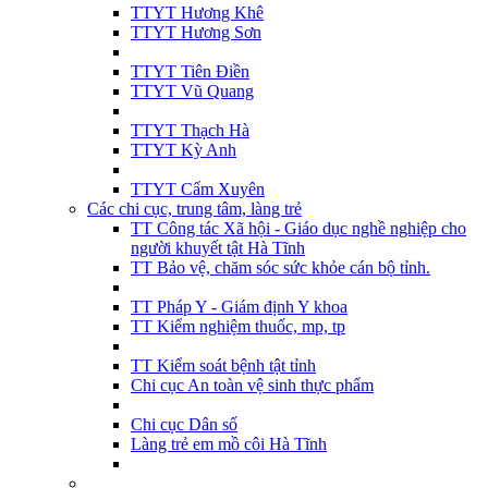
TTYT Hương Khê
TTYT Hương Sơn
TTYT Tiên Điền
TTYT Vũ Quang
TTYT Thạch Hà
TTYT Kỳ Anh
TTYT Cẩm Xuyên
Các chi cục, trung tâm, làng trẻ
TT Công tác Xã hội - Giáo dục nghề nghiệp cho
người khuyết tật Hà Tĩnh
TT Bảo vệ, chăm sóc sức khỏe cán bộ tỉnh.
TT Pháp Y - Giám định Y khoa
TT Kiểm nghiệm thuốc, mp, tp
TT Kiểm soát bệnh tật tỉnh
Chi cục An toàn vệ sinh thực phẩm
Chi cục Dân số
Làng trẻ em mồ côi Hà Tĩnh