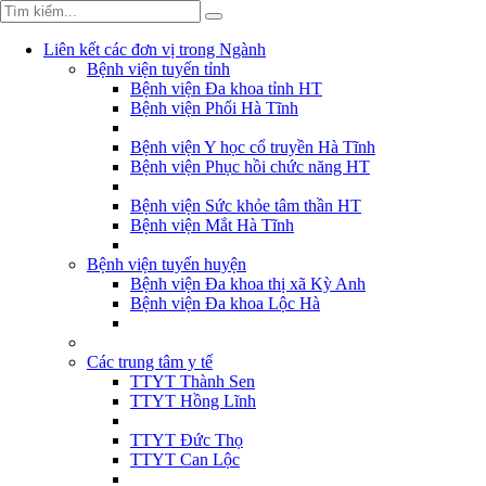
Liên kết các đơn vị trong Ngành
Bệnh viện tuyến tỉnh
Bệnh viện Đa khoa tỉnh HT
Bệnh viện Phổi Hà Tĩnh
Bệnh viện Y học cổ truyền Hà Tĩnh
Bệnh viện Phục hồi chức năng HT
Bệnh viện Sức khỏe tâm thần HT
Bệnh viện Mắt Hà Tĩnh
Bệnh viện tuyến huyện
Bệnh viện Đa khoa thị xã Kỳ Anh
Bệnh viện Đa khoa Lộc Hà
Các trung tâm y tế
TTYT Thành Sen
TTYT Hồng Lĩnh
TTYT Đức Thọ
TTYT Can Lộc