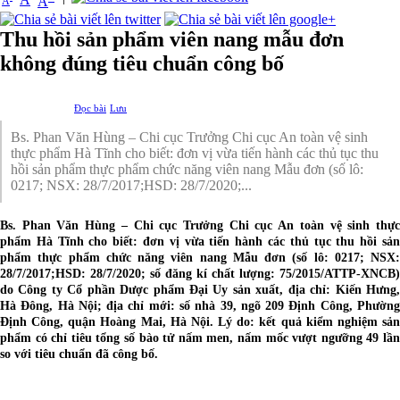
A
A
Thu hồi sản phẩm viên nang mẫu đơn
không đúng tiêu chuẩn công bố
Đọc bài
Lưu
Bs. Phan Văn Hùng – Chi cục Trưởng Chi cục An toàn vệ sinh
thực phẩm Hà Tĩnh cho biết: đơn vị vừa tiến hành các thủ tục thu
hồi sản phẩm thực phẩm chức năng viên nang Mẫu đơn (số lô:
0217; NSX: 28/7/2017;HSD: 28/7/2020;...
Bs. Phan Văn Hùng – Chi cục Trưởng Chi cục An toàn vệ sinh thực
phẩm Hà Tĩnh cho biết: đơn vị vừa tiến hành các thủ tục thu hồi sản
phẩm thực phẩm chức năng viên nang Mẫu đơn (số lô: 0217; NSX:
28/7/2017;HSD: 28/7/2020; số đăng kí chất lượng: 75/2015/ATTP-XNCB)
do Công ty Cổ phần Dược phẩm Đại Uy sản xuất, địa chỉ: Kiến Hưng,
Hà Đông, Hà Nội; địa chỉ mới: số nhà 39, ngõ 209 Định Công, Phường
Định Công, quận Hoàng Mai, Hà Nội. Lý do: kết quả kiểm nghiệm sản
phẩm có chỉ tiêu tổng số bào tử nấm men, nấm mốc vượt ngưỡng 49 lần
so với tiêu chuẩn đã công bố.