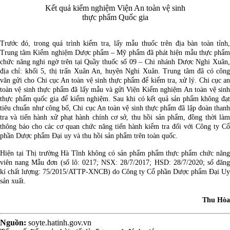
Kết quả kiểm nghiệm Viện An toàn vệ sinh
thực phẩm Quốc gia
Trước đó, trong quá trình kiểm tra, lấy mẫu thuốc trên địa bàn toàn tỉnh,
Trung tâm Kiểm nghiệm Dược phẩm – Mỹ phẩm đã phát hiện mẫu thực phẩm
chức năng nghi ngờ trên tại Quầy thuốc số 09 – Chi nhánh Dược Nghi Xuân,
địa chỉ: khối 5, thị trấn Xuân An, huyện Nghi Xuân. Trung tâm đã có công
văn gửi cho Chi cục An toàn vệ sinh thực phẩm để kiểm tra, xử lý. Chi cục an
toàn vệ sinh thực phẩm đã lấy mẫu và gửi Viện Kiểm nghiệm An toàn vệ sinh
thực phẩm quốc gia để kiểm nghiệm. Sau khi có kết quả sản phẩm không đạt
tiêu chuẩn như công bố, Chi cục An toàn vệ sinh thực phẩm đã lập đoàn thanh
tra và tiến hành xử phạt hành chính cơ sở, thu hồi sản phẩm, đồng thời làm
thông báo cho các cơ quan chức năng tiến hành kiểm tra đối với Công ty Cổ
phần Dược phẩm Đại uy và thu hồi sản phẩm trên toàn quốc.
Hiện tại Thị trường Hà Tĩnh không có sản phẩm phẩm thực phẩm chức năng
viên nang Mẫu đơn (số lô: 0217; NSX: 28/7/2017; HSD: 28/7/2020; số đăng
kí chất lượng: 75/2015/ATTP-XNCB) do Công ty Cổ phần Dược phẩm Đại Uy
sản xuất.
Thu Hòa
Nguồn:
soyte.hatinh.gov.vn