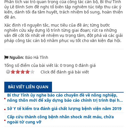
Phân tích vai trò quan trọng của công tác cán bộ, Bí thư Tỉnh
ủy Lê Đình Sơn đề nghị tổ biên tập nghiêm túc tiếp thu các ý
kiến, dành tối đa tâm huyết, trách nhiệm bổ sung, hoàn thiện
đề án.
Xác định rõ nguyên tắc, mục tiêu của đề án; từng bước
nghiên cứu xây dựng lộ trình từng giai đoạn; rút ra những
vấn đề cốt lõi nhất về nhiệm vụ trọng tâm, đột phá và các giải
pháp công tác cán bộ nhằm phục vụ tốt cho văn kiện đại hội.
Nguồn:
Báo Hà Tĩnh
Tổng số điểm của bài viết là:
0
trong
0
đánh giá
Click để đánh giá bài viết
BÀI VIẾT LIÊN QUAN
Bí thư Tỉnh ủy nghe báo cáo chuyên đề về nông nghiệp,
nông thôn mới để xây dựng báo cáo chính trị trình Đại hội
Đảng bộ tỉnh
Sở Y tế kiểm tra đánh giá chất lượng bệnh viện năm 2019
Cấp cứu thành công bệnh nhân shock mất máu, chửa
ngoài tử cung vỡ