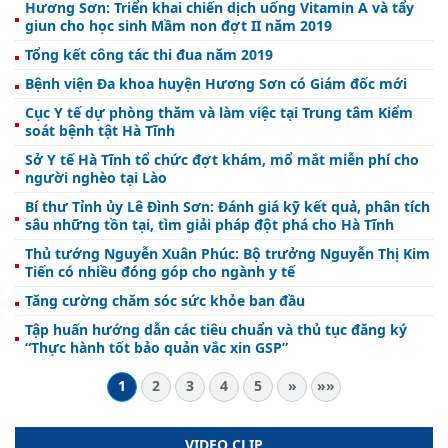
Hương Sơn: Triển khai chiến dịch uống Vitamin A và tẩy
giun cho học sinh Mầm non đợt II năm 2019
Tổng kết công tác thi đua năm 2019
Bệnh viện Đa khoa huyện Hương Sơn có Giám đốc mới
Cục Y tế dự phòng thăm và làm việc tại Trung tâm Kiểm
soát bệnh tật Hà Tĩnh
Sở Y tế Hà Tĩnh tổ chức đợt khám, mổ mắt miễn phí cho
người nghèo tại Lào
Bí thư Tỉnh ủy Lê Đình Sơn: Đánh giá kỹ kết quả, phân tích
sâu những tồn tại, tìm giải pháp đột phá cho Hà Tĩnh
Thủ tướng Nguyễn Xuân Phúc: Bộ trưởng Nguyễn Thị Kim
Tiến có nhiều đóng góp cho ngành y tế
Tăng cường chăm sóc sức khỏe ban đầu
Tập huấn hướng dẫn các tiêu chuẩn và thủ tục đăng ký
“Thực hành tốt bảo quản vắc xin GSP”
1
2
3
4
5
»
»»
VIDEO CLIP