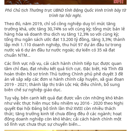
Phó Chủ tịch Thường trực UBND tỉnh Đặng Quốc Vinh trình bày tờ
trình tại hội nghị.
Theo đó, năm 2019, chỉ số công nghiệp duy trì mức tăng
trưởng khá, ước tăng 30,74% so với cùng kỳ; tổng mức bán lẻ
hàng hóa và doanh thu dịch vụ tăng 12,3% so với cùng kỳ;
tổng thu ngân sách ước đạt 13.200 tỷ đồng, tăng 3,3%; thành
lập mới 1.110 doanh nghiệp, thu hút 97 dự án đầu tư trong
nước và 6 dự án đầu tư nước ngoài; dự kiến có 35 xã đạt
chuẩn NTM…
Các lĩnh vực nội vụ, cải cách hành chính tiếp tục được quan
tâm chỉ đạo, đạt nhiều kết quả tích cực. Đặc biệt, Hà Tĩnh đã
hoàn thiện hồ sơ trình Thủ tướng Chính phủ phê duyệt 3 đề
án về sắp xếp các đơn vị hành chính cấp huyện, xã giai đoạn
2019 - 2021; thành lập thị trấn Lộc Hà; điều chỉnh, bổ sung
biên chế sự nghiệp giáo dục.
Tuy vậy, bên cạnh kết quả đạt được vẫn còn những khó khăn
như việc thực hiện mục tiêu nhiệm vụ 2016 - 2020 theo Nghị
quyết Đại hội Đảng bộ tỉnh lần thứ XVIII còn nhiều thách
thức; tăng trưởng kinh tế chưa đồng đều ở các ngành; hoạt
động doanh nghiệp còn khó khăn; cải cách hành chính một
số lĩnh vực chưa thực sự chuyển biến…