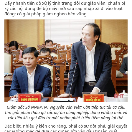
Đẩy nhanh tiến độ xử lý tình trạng dôi dư giáo viên; chuẩn bị
kỹ các nội dung để bộ máy mới sau sáp nhập xã đi vào hoạt
động; có giải pháp giảm nghèo bền vững...
Giám đốc Sở NN&PTNT Nguyễn Văn Việt:
Cần tiếp tục tái cơ cấu,
tìm giải pháp tháo gỡ các dự án nông nghiệp đang vướng mắc và
xúc tiến kêu gọi đầu tư mới nhằm phát triển tiềm năng lợi thế.
Đặc biệt, nhiều ý kiến cho rằng, phải có sự đột phá, giải quyết
các vướng mắc để đưa các dự án lớn vào đầu tư sản xuất.