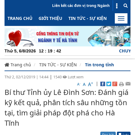
Liên kết các đơn vị trong Ngành
TRANG CHỦ
GIỚI THIỆU
TIN TỨC - SỰ KIỆN
HOẠT ĐỘN
Toggle
naviga
CHUYÊN NGHIỆP 
Thứ 5, 6/8/2026
12
:
19
:
43
Trang chủ
TIN TỨC - SỰ KIỆN
Tin trong tỉnh
|
Thứ 2, 02/12/2019
|
14:44
1540
Lượt xem
+
|
A
-
A
A
Bí thư Tỉnh ủy Lê Đình Sơn: Đánh giá
kỹ kết quả, phân tích sâu những tồn
tại, tìm giải pháp đột phá cho Hà
Tĩnh
Đọc bài
Lưu