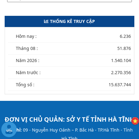
THỐNG KÊ TRUY CẬP
Hôm nay :
6.236
Tháng 08 :
51.876
Năm 2026 :
1.540.104
Năm trước :
2.270.356
Tổng số :
15.637.744
ĐƠN VỊ CHỦ QUẢN:
SỞ Y TẾ TỈNH HÀ TĨNH
Địa chỉ:
09 - Nguyễn Huy Oánh – P. Bắc Hà - TP.Hà Tĩnh - Tỉnh
Hà Tĩnh