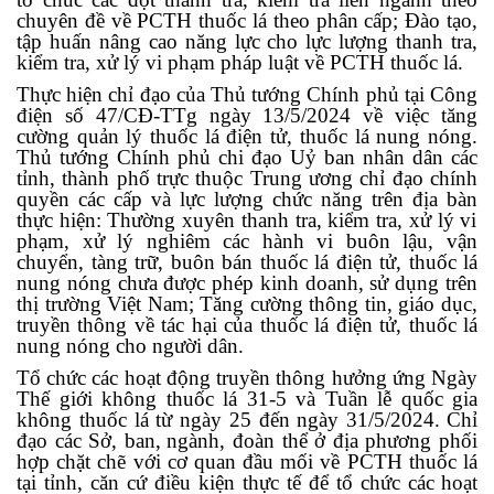
chuyên đề về
PCTH
thuốc lá theo phân cấp; Đào tạo,
tập huấn nâng cao năng lực cho lực lượng thanh tra,
kiểm tra, xử lý vi phạm pháp luật về
PCTH
thuốc lá
.
Thực hiện chỉ đạo của Thủ tướng Chính phủ tại Công
điện số 47/CĐ-TTg ngày 13/5/2024 về việc tăng
cường quản lý thuốc lá điện tử, thuốc lá nung nóng.
Thủ tướng Chính phủ chi đạo
Uỷ ban nhân dân các
tỉnh, thành phố trực thuộc Trung ương chỉ đạo chính
quyền các cấp và lực lượng chức năng trên địa bàn
thực hiện
: Thường xuyên thanh tra, kiểm tra, xử lý vi
phạm, xử lý nghiêm các hành vi buôn lậu, vận
chuyển, tàng trữ, buôn bán thuốc lá điện tử, thuốc lá
nung nóng chưa được phép kinh doanh, sử dụng trên
thị trường Việt Nam; Tăng cường thông tin, giáo dục,
truyền thông về tác hại của thuốc lá điện tử, thuốc lá
nung nóng cho người dân.
Tổ chức các hoạt động truyền thông hưởng ứng Ngày
Thế giới không thuốc lá 31-5 và Tuần lễ quốc gia
không thuốc lá từ ngày 25 đến ngày 31/5/2024.
Chỉ
đạo các
Sở, b
an
,
ngành,
đ
oàn thể ở địa phương phối
hợp chặt chẽ với cơ quan đầu mối về PCTH
thuốc lá
tại tỉnh,
c
ăn cứ điều kiện thực tế để tổ chức các
hoạt