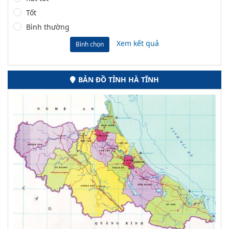
Tốt
Bình thường
Xem kết quả
Bình chọn
BẢN ĐỒ TỈNH HÀ TĨNH