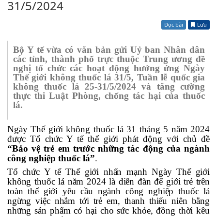
31/5/2024
Đọc bài
Lưu
B
ộ Y tế vừa có văn bản gửi
Uỷ ban Nhân dân
các tỉnh, thành phố trực thuộc Trung ương
đề
nghị t
ổ chức c
ác
hoạt động hưởng ứng
Ngày
Thế giới không thuốc lá 31/5,
Tuần lễ quốc gia
không thuốc lá 25-31/5/2024 và tăng cường
thực thi Luật Phòng, chống tác hại của thuốc
lá.
Ngày Thế giới không thuốc lá 31 tháng 5 năm 2024
được Tổ chức Y tế thế giới phát động với chủ đề
“Bảo vệ trẻ em trước những tác động của ngành
công nghiệp thuốc lá”
.
Tổ chức Y tế Thế giới nhấn mạnh Ngày Thế giới
k
hông
t
huốc lá
năm
2024 là diễn
đ
àn
để
giới trẻ
trên
toàn thế giới
yêu cầu
ngành công nghiệp thuốc lá
ngừng
việc nhắm tới trẻ em, thanh thiếu niên bằng
những
sản phẩm có hại cho sức khỏe
, đồng thời kêu