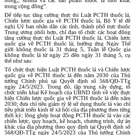
nóng,, shisha và các sản phẩm thuốc lá mới khác
trong cộng đồng”.
Để tiếp tục tăng cường thực thi Luật PCTH thuốc lá,
Chiến lược quốc gia về PCTH thuốc lá, Bộ Y tế đề
nghị Uỷ ban nhân dân các tỉnh, thành phố trực thuộc
Trung ương phối hợp, chỉ đạo tổ chức các hoạt động
tăng cường thực thi Luật PCTH thuốc lá, Chiến lược
quốc gia về PCTH thuốc lá; hưởng ứng Ngày Thế
giới không thuốc lá 31 tháng 5, Tuần lễ Quốc gia
không thuốc lá từ ngày 25 đến ngày 31 tháng 5, cụ
thể như sau:
Tổ chức thực hiện Luật PCTH thuốc lá và Chiến lược
quốc gia về PCTH thuốc lá đến năm 2030
của Thủ
tướng Chính phủ tại Quyết định số 568/QĐ-TTg
ngày 24/5/2023. Trong đó, tập trung xây dựng, tổ
chức triển khai Kế hoạch của UBND tỉnh về việc thực
hiện Chiến lược quốc gia về PCTH thuốc lá đến năm
2030; đưa chỉ tiêu giảm tỷ lệ sử dụng thuốc lá vào chỉ
tiêu phát triển kinh tế xã hội của địa phương theo từng
thời kỳ; lồng ghép hoạt động PCTH thuốc lá vào các
chiến lược, quy hoạch, kế hoạch, chương trình, dự án
khác của địa phương theo quy định tại Quyết định số
568/QĐ-TTg ngày 24/5/2023 của Thủ tướng Chính