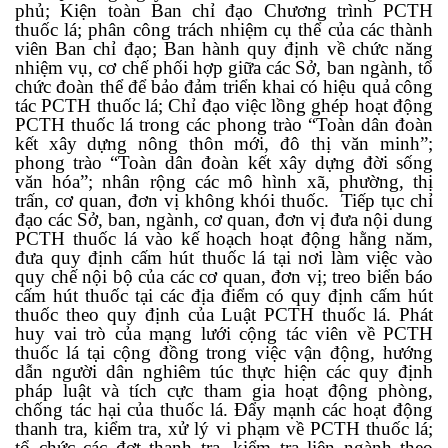
phủ; Kiện toàn Ban chỉ đạo Chương trình PCTH
thuốc lá; phân công trách nhiệm cụ thể của các thành
viên Ban chỉ đạo; Ban hành quy định về chức năng
nhiệm vụ, cơ chế phối hợp giữa các Sở, ban ngành, tổ
chức đoàn thể để bảo đảm triển khai có hiệu quả công
tác PCTH thuốc lá; Chỉ đạo việc lồng ghép hoạt động
PCTH thuốc lá trong các phong trào “Toàn dân đoàn
kết xây dựng nông thôn mới, đô thị văn minh”;
phong trào “Toàn dân đoàn kết xây dựng đời sống
văn hóa”; nhân rộng các mô hình xã, phường, thị
trấn, cơ quan, đơn vị không khói thuốc.
Tiếp tục chỉ
đạo các
Sở, ban, ngành, cơ quan, đơn vị
đ
ưa nội dung
PCTH thuốc lá vào kế hoạch hoạt động hằng năm,
đưa quy định cấm hút thuốc lá tại nơi làm việc vào
quy chế nội bộ của các cơ quan, đơn vị;
t
reo biển báo
cấm hút thuốc tại các địa điểm có quy định cấm hút
thuốc theo quy định của Luật PCTH thuốc lá.
Phát
huy vai trò của mạng lưới cộng tác viên về PCTH
thuốc lá tại cộng đồng trong việc vận động, hướng
dẫn người dân nghiêm túc thực hiện các quy định
pháp luật và tích cực tham gia hoạt động phòng,
chống tác hại của thuốc lá.
Đẩy mạnh các hoạt động
thanh tra, kiểm tra, xử lý vi phạm
về PCTH
thuốc lá;
tổ chức các đợt thanh tra, kiểm tra liên ngành theo