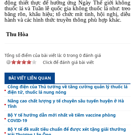
động
thiết thực để
hưởng ứng Ngày Thế giới không
thuốc lá và Tuần lễ quốc gia không thuốc lá
như:
treo
băng
r
ôn
,
khẩu hiệu
;
tổ chức mít tinh, hội nghị
, diễu
hành và
các hình thức truyền thông phù hợp
khác.
Thu
Hòa
Tổng số điểm của bài viết là:
0
trong
0
đánh giá
Click để đánh giá bài viết
BÀI VIẾT LIÊN QUAN
Công điện của Thủ tướng về tăng cường quản lý thuốc lá
điện tử, thuốc lá nung nóng
Nâng cao chất lượng y tế chuyên sâu tuyến huyện ở Hà
Tĩnh
Bộ Y tế hướng dẫn mới nhất về tiêm vaccine phòng
COVID-19
Bộ Y tế đề xuất tiêu chuẩn để được xét tặng giải thưởng
Hải Thượng Lãn Ông