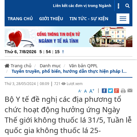
Liên kết các đơn vị trong Ngành
TRANG CHỦ
GIỚI THIỆU
TIN TỨC - SỰ KIỆN
HOẠT ĐỘN
Toggle
naviga
CHUYÊ
Thứ 6, 7/8/2026
5
:
54
:
16
Trang chủ
Danh mục
Văn bản QPPL
Tuyên truyền, phổ biến, hướng dẫn thực hiện pháp l...
|
Thứ 3, 28/05/2024
|
08:09
721
Lượt xem
+
|
A
-
A
A
Bộ Y tế đề nghị các địa phương tổ
chức hoạt động hưởng ứng Ngày
Thế giới không thuốc lá 31/5, Tuần lễ
quốc gia không thuốc lá 25-