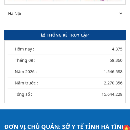
THỐNG KÊ TRUY CẬP
Hôm nay :
4.375
Tháng 08 :
58.360
Năm 2026 :
1.546.588
Năm trước :
2.270.356
Tổng số :
15.644.228
ĐƠN VỊ CHỦ QUẢN:
SỞ Y TẾ TỈNH HÀ TĨNH