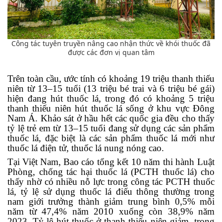
Công tác tuyên truyền nâng cao nhận thức về khói thuốc đã
được các đơn vị quan tâm
Trên toàn cầu, ước tính có khoảng 19 triệu thanh thiếu
niên từ 13–15 tuổi (13 triệu bé trai và 6 triệu bé gái)
hiện đang hút thuốc lá, trong đó có khoảng 5 triệu
thanh thiếu niên hút thuốc lá sống ở khu vực Đông
Nam Á. Khảo sát ở hầu hết các quốc gia đều cho thấy
tỷ lệ trẻ em từ 13–15 tuổi đang sử dụng các sản phẩm
thuốc lá, đặc biệt là các sản phẩm thuốc lá mới như
thuốc lá điện tử, thuốc lá nung nóng cao.
Tại Việt Nam, Bao
cáo tổng kết 10 năm thi hành Luật
Phòng, chống tác hại thuốc lá (PCTH thuốc lá) cho
thấy nhờ có nhiều nỗ lực trong công tác PCTH thuốc
lá, tỷ lệ sử dụng thuốc lá điếu thông thường trong
nam giới trưởng thành giảm trung bình 0,5% mỗi
năm từ 47,4% năm 2010 xuống còn 38,9% năm
2023. Tỷ lệ hút thuốc ở thanh thiếu niên giảm, trong