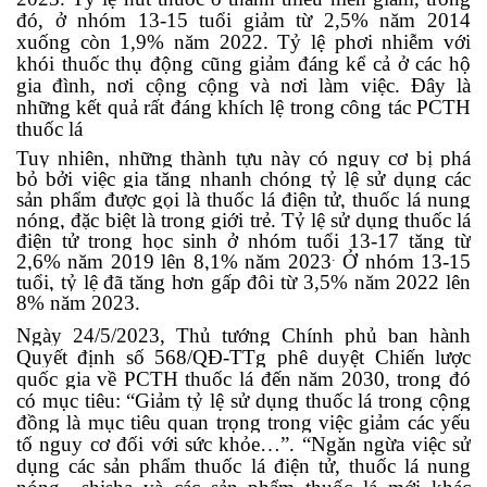
đó, ở nhóm 13-15 tuổi giảm từ 2,5% năm 2014
xuống còn 1,9% năm 2022. Tỷ lệ phơi nhiễm với
khói thuốc thụ động cũng giảm đáng kể cả ở các hộ
gia đình, nơi cộng cộng và nơi làm việc. Đây là
những kết quả rất đáng khích lệ trong công tác PCTH
thuốc lá
Tuy nhiên, những thành tựu này có nguy cơ bị phá
bỏ bởi việc gia tăng nhanh chóng tỷ lệ sử dụng các
sản phẩm được gọi là thuốc lá điện tử, thuốc lá nung
nóng, đặc biệt là trong giới trẻ. Tỷ lệ sử dụng thuốc lá
điện tử trong học sinh ở nhóm tuổi 13-17 tăng từ
.
2,6% năm 2019 lên 8,1% năm 2023
Ở nhóm 13-15
tuổi, tỷ lệ đã tăng hơn gấp đôi từ 3,5% năm 2022 lên
8% năm 2023.
Ngày
24
/
5
/20
23
, Thủ tướng Chính phủ ban hành
Quyết định số 568/QĐ-TTg phê duyệt Chiến lược
quốc gia về
PCTH
thuốc lá đến năm 2030
, trong đó
có
mục
tiêu:
“Giảm tỷ lệ sử dụng thuốc lá trong cộng
đồng là mục tiêu quan trọng trong việc giảm các yếu
tố nguy cơ đối với sức khỏe
…”.
“
Ngăn ngừa việc sử
dụng các sản phẩm thuốc lá điện tử, thuốc lá nung