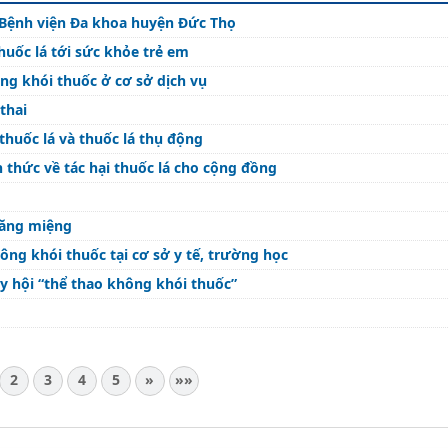
 Bệnh viện Đa khoa huyện Đức Thọ
huốc lá tới sức khỏe trẻ em
g khói thuốc ở cơ sở dịch vụ
thai
thuốc lá và thuốc lá thụ động
 thức về tác hại thuốc lá cho cộng đồng
răng miệng
g khói thuốc tại cơ sở y tế, trường học
y hội “thể thao không khói thuốc”
2
3
4
5
»
»»