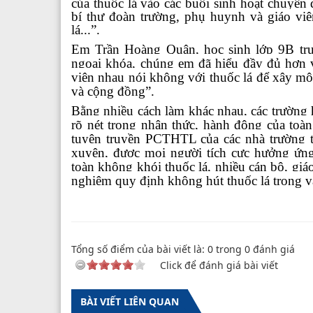
của thuốc lá vào các buổi sinh hoạt chuyên 
bí thư đoàn trường, phụ huynh và giáo vi
lá...”.
Em Trần Hoàng Quân, học sinh lớp 9B tr
ngoại khóa, chúng em đã hiểu đầy đủ hơn v
viên nhau nói không với thuốc lá để xây môi
và cộng đồng”.
Bằng nhiều cách làm khác nhau, các trường
rõ nét trong nhận thức, hành động của toàn 
tuyên truyền PCTHTL của các nhà trường t
xuyên, được mọi người tích cực hưởng ứng
toàn không khói thuốc lá, nhiều cán bộ, giáo
nghiêm quy định không hút thuốc lá trong v
Tổng số điểm của bài viết là:
0
trong
0
đánh giá
Click để đánh giá bài viết
BÀI VIẾT LIÊN QUAN