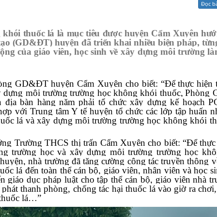
Đọc b
Xử lý kiến nghị - Khiếu nại tố cáo
Khác
khói thuốc lá là mục tiêu được huyện Cẩm Xuyên hướn
 tạo (GD&ĐT)
huyện
đã triển khai nhiều biện pháp, từ
ộng của giáo viên, học sinh về xây dựng môi trường là
hòng GD
&
ĐT huyện Cẩm Xuyên cho biết: “Để thực hiện 
 dựng môi trường trường học không khói thuốc
,
Phòng G
rên địa bàn hàng năm phải tổ chức xây dựng kế hoạch
hợp với Trung tâm Y tế huyện tổ chức các lớp tập huấn 
thuốc lá và xây dựng môi trường trường học không khói t
ng Trường THCS thị trấn Cẩm Xuyên cho biết: “Để thực 
rong trường học và xây dựng môi trường trường học kh
huyện, nhà trường đã tăng cường công tác truyền thông về
uốc lá đến toàn thể cán bộ, giáo viên, nhân viên và học s
 giáo dục pháp luật cho tập thể cán bộ, giáo viên nhà tr
phát thanh phòng, chống tác hại thuốc lá vào giờ ra chơi,
 thuốc lá…”