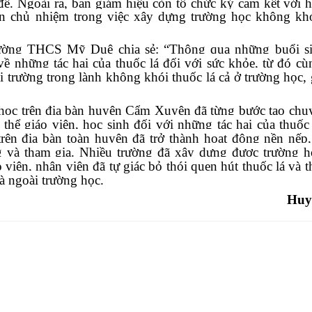
đề. Ngoài ra, ban giám hiệu còn tổ chức ký cam kết với h
ên chủ nhiệm
trong việc
xây dựng trường học không khó
ường THCS Mỹ Duệ chia sẻ: “Thông qua những buổi si
ề những tác hại của thuốc lá đối với sức khỏe, từ đó c
 trường trong lành không khói thuốc lá cả ở trường học, 
 học trên địa bàn huyện Cẩm Xuyên đã từng bước tạo chu
thể giáo viên, học sinh đối với những tác hại của thuốc 
rên địa bàn toàn huyện đã trở thành hoạt động nền nếp
 và tham gia. Nhiều trường đã xây dựng được trường 
 viên, nhân viên đã tự giác bỏ thói quen hút thuốc lá và t
à ngoài trường học.
Hu