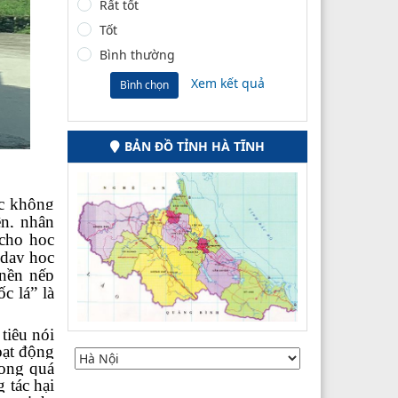
Rất tốt
Tốt
Bình thường
Xem kết quả
Bình chọn
BẢN ĐỒ TỈNH HÀ TĨNH
ọc không
ên, nhân
 cho học
 dạy học
nền nếp
c lá” là
tiêu nói
oạt động
rong quá
 tác hại