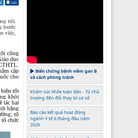
ài
Lưu
g tới.
ng bước
m việc,
tốt
công
iáo dục
 PCTHTL.
nhằm cập
Biến chứng bệnh viêm gan B
huốc cho
và cách phòng tránh
hiện tốt
Khám sức khỏe toàn dân - Từ chủ
ông khói
trương đến đổi thay từ cơ sở
 tác hại
inh bằng
Báo cáo kết quả hoạt động
ường; tổ
ngành Y tế 6 tháng đầu năm
 tổ chức
2026