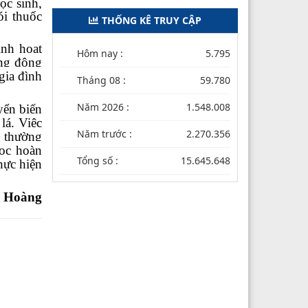
ọc sinh,
i thuốc
THỐNG KÊ TRUY CẬP
nh hoạt
Hôm nay :
5.795
ùng động
gia đình
Tháng 08 :
59.780
Năm 2026 :
1.548.008
yển biến
lá. Việc
Năm trước :
2.270.356
, thường
học hoàn
Tổng số :
15.645.648
hực hiện
y
Hoàng