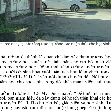
c treo ngay tại các cổng trường, nâng cao nhận thức cho học sinh
nhà trường đã thành lập ban chỉ đạo xây dựng trường h
ng trường học; quán triệt tinh thần cho cán bộ, giáo vi
á trong trường học. Đồng thời, tăng cường tuyên truyền
hoạt dưới cờ, sinh hoạt cuối tuần, tích hợp lồng ghép trong
 32/2020/TT-BGDĐT vào nội dung chuyên đề “Nội quy, 
năm học cho học sinh, trong đó nhấn mạnh việc “hút thuố
rưởng Trường THCS Mỹ Duệ chia sẻ: ‘‘Để thực hiện mục 
ới, ban giám hiệu đã xây dựng kế hoạch triển khai các h
n truyền PCTHTL cho cán bộ, giáo viên và học sinh. T
ội dung này vào các môn học, hoặc lồng ghép các nội dung