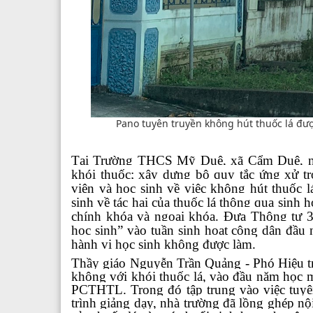
Pano tuyên truyền không hút thuốc lá đượ
T
ại Trường THCS
Mỹ Duệ, xã Cẩm Duệ
, 
khói thuốc; xây dựng bộ quy tắc ứng xử tro
viên và học sinh về việc không hút thuốc l
sinh về tác hại của thuốc lá thông qua sinh 
chính khóa và ngoại khóa. Đưa Thông tư
học sinh” vào tuần sinh hoạt công dân đầu 
hành vi học sinh không được làm.
Thầy giáo Nguyễn Trần Quảng - Phó Hiệu t
không với khói thuốc lá, vào đầu năm học m
PCTHTL. Trong đó tập trung vào việc tuyê
trình giảng dạy, nhà trường đã lồng ghép n