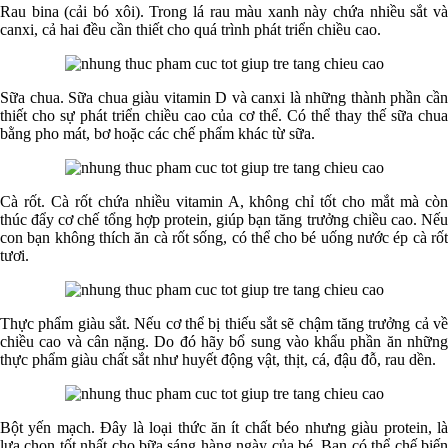
Rau bina (cải bó xôi). Trong lá rau màu xanh này chứa nhiều sắt và
canxi, cả hai đều cần thiết cho quá trình phát triển chiều cao.
Sữa chua. Sữa chua giàu vitamin D và canxi là những thành phần cần
thiết cho sự phát triển chiều cao của cơ thể. Có thể thay thế sữa chua
bằng pho mát, bơ hoặc các chế phẩm khác từ sữa.
Cà rốt. Cà rốt chứa nhiều vitamin A, không chỉ tốt cho mắt mà còn
thúc đẩy cơ chế tổng hợp protein, giúp bạn tăng trưởng chiều cao. Nếu
con bạn không thích ăn cà rốt sống, có thể cho bé uống nước ép cà rốt
tươi.
Thực phẩm giàu sắt. Nếu cơ thể bị thiếu sắt sẽ chậm tăng trưởng cả về
chiều cao và cân nặng. Do đó hãy bổ sung vào khẩu phần ăn những
thực phẩm giàu chất sắt như huyết động vật, thịt, cá, đậu đỗ, rau dền.
Bột yến mạch. Đây là loại thức ăn ít chất béo nhưng giàu protein, là
lựa chọn tốt nhất cho bữa sáng hàng ngày của bé. Bạn có thể chế biến