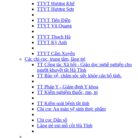
TTYT Hương Khê
TTYT Hương Sơn
TTYT Tiên Điền
TTYT Vũ Quang
TTYT Thạch Hà
TTYT Kỳ Anh
TTYT Cẩm Xuyên
Các chi cục, trung tâm, làng trẻ
TT Công tác Xã hội - Giáo dục nghề nghiệp cho
người khuyết tật Hà Tĩnh
TT Bảo vệ, chăm sóc sức khỏe cán bộ tỉnh.
TT Pháp Y - Giám định Y khoa
TT Kiểm nghiệm thuốc, mp, tp
TT Kiểm soát bệnh tật tỉnh
Chi cục An toàn vệ sinh thực phẩm
Chi cục Dân số
Làng trẻ em mồ côi Hà Tĩnh