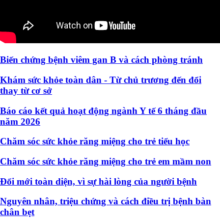
Biến chứng bệnh viêm gan B và cách phòng tránh
Khám sức khỏe toàn dân - Từ chủ trương đến đổi
thay từ cơ sở
Báo cáo kết quả hoạt động ngành Y tế 6 tháng đầu
năm 2026
Chăm sóc sức khỏe răng miệng cho trẻ tiểu học
Chăm sóc sức khỏe răng miệng cho trẻ em mầm non
Đổi mới toàn diện, vì sự hài lòng của người bệnh
Nguyên nhân, triệu chứng và cách điều trị bệnh bàn
chân bẹt