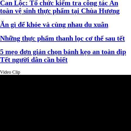
Can Lộc: Tổ chức kiểm tra công tác An
toàn vệ sinh thực phẩm tại Chùa Hương
Ăn gì để khỏe và cùng nhau du xuân
Những thực phẩm thanh lọc cơ thể sau tết
5 mẹo đơn giản chọn bánh kẹo an toàn dịp
Tết người dân cần biết
Video Clip