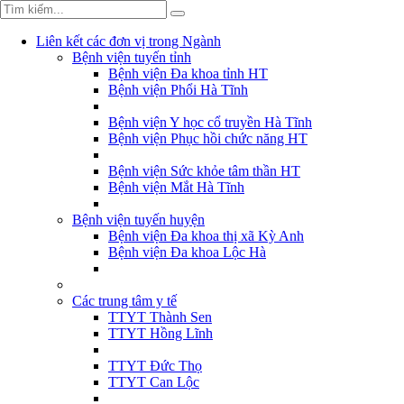
Liên kết các đơn vị trong Ngành
Bệnh viện tuyến tỉnh
Bệnh viện Đa khoa tỉnh HT
Bệnh viện Phổi Hà Tĩnh
Bệnh viện Y học cổ truyền Hà Tĩnh
Bệnh viện Phục hồi chức năng HT
Bệnh viện Sức khỏe tâm thần HT
Bệnh viện Mắt Hà Tĩnh
Bệnh viện tuyến huyện
Bệnh viện Đa khoa thị xã Kỳ Anh
Bệnh viện Đa khoa Lộc Hà
Các trung tâm y tế
TTYT Thành Sen
TTYT Hồng Lĩnh
TTYT Đức Thọ
TTYT Can Lộc