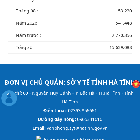
Tháng 08 :
53.220
Năm 2026 :
1.541.448
Năm trước :
2.270.356
Tổng số :
15.639.088
ĐƠN VỊ CHỦ QUẢN:
SỞ Y TẾ TỈNH HÀ TĨNH
Địa chỉ:
09 - Nguyễn Huy Oánh – P. Bắc Hà - TP.Hà Tĩnh - Tỉnh
Hà Tĩnh
Điện thoại:
02393 856661
Đường dây nóng:
0965341616
Email:
vanphong.syt@hatinh.gov.vn