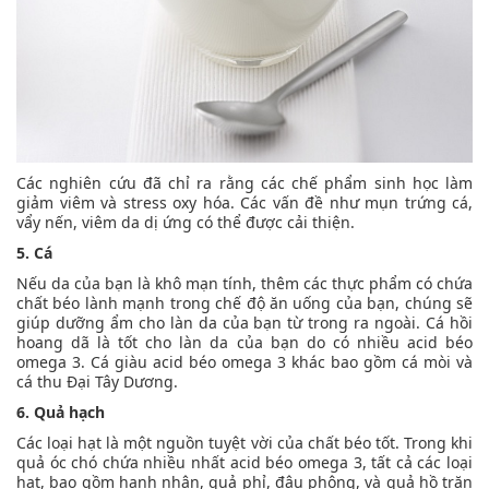
Các nghiên cứu đã chỉ ra rằng các chế phẩm sinh học làm
giảm viêm và stress oxy hóa. Các vấn đề như mụn trứng cá,
vẩy nến, viêm da dị ứng có thể được cải thiện.
5. Cá
Nếu da của bạn là khô mạn tính, thêm các thực phẩm có chứa
chất béo lành mạnh trong chế độ ăn uống của bạn, chúng sẽ
giúp dưỡng ẩm cho làn da của bạn từ trong ra ngoài. Cá hồi
hoang dã là tốt cho làn da của bạn do có nhiều acid béo
omega 3. Cá giàu acid béo omega 3 khác bao gồm cá mòi và
cá thu Đại Tây Dương.
6. Quả hạch
Các loại hạt là một nguồn tuyệt vời của chất béo tốt. Trong khi
quả óc chó chứa nhiều nhất acid béo omega 3, tất cả các loại
hạt, bao gồm hạnh nhân, quả phỉ, đậu phộng, và quả hồ trăn