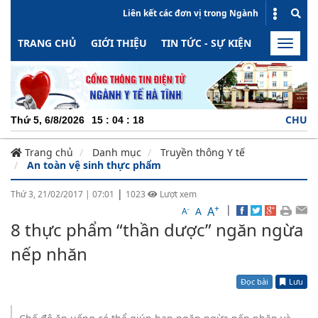
Liên kết các đơn vị trong Ngành
TRANG CHỦ
GIỚI THIỆU
TIN TỨC - SỰ KIỆN
HOẠT ĐỘN
Toggle
naviga
CHUYÊN NGHIỆ
Thứ 5, 6/8/2026
15
:
04
:
18
Trang chủ
Danh mục
Truyền thông Y tế
An toàn vệ sinh thực phẩm
|
Thứ 3, 21/02/2017
|
07:01
1023
Lượt xem
+
|
A
-
A
A
8 thực phẩm “thần dược” ngăn ngừa
nếp nhăn
Đọc bài
Lưu