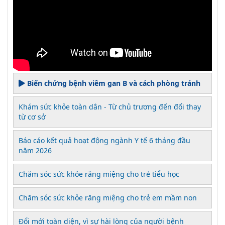
Biến chứng bệnh viêm gan B và cách phòng tránh
Khám sức khỏe toàn dân - Từ chủ trương đến đổi thay
từ cơ sở
Báo cáo kết quả hoạt động ngành Y tế 6 tháng đầu
năm 2026
Chăm sóc sức khỏe răng miệng cho trẻ tiểu học
Chăm sóc sức khỏe răng miệng cho trẻ em mầm non
Đổi mới toàn diện, vì sự hài lòng của người bệnh