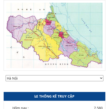
THỐNG KÊ TRUY CẬP
Hôm nay :
7.580