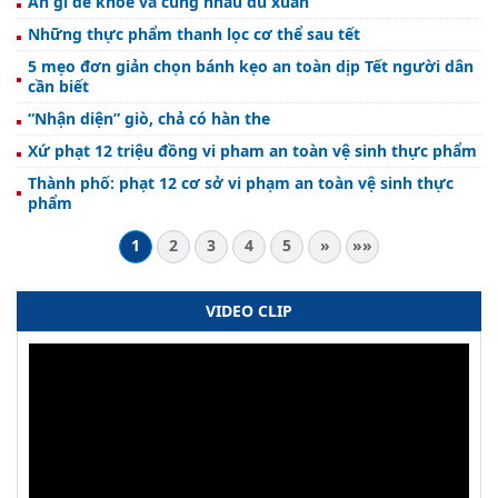
Ăn gì để khỏe và cùng nhau du xuân
Những thực phẩm thanh lọc cơ thể sau tết
5 mẹo đơn giản chọn bánh kẹo an toàn dịp Tết người dân
cần biết
“Nhận diện” giò, chả có hàn the
Xứ phạt 12 triệu đồng vi pham an toàn vệ sinh thực phẩm
Thành phố: phạt 12 cơ sở vi phạm an toàn vệ sinh thực
phẩm
1
2
3
4
5
»
»»
VIDEO CLIP