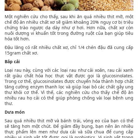
Một nghiên cứu cho thấy, sau khi ăn quá nhiều thịt mỡ, một
chế độ ăn nhiều chất xơ sẽ giảm khoảng 20% nguy cơ bị triệu
chứng trào ngược dạ dày như ợ hơi. Hơn nữa, chất xơ còn
nuôi dượng vi khuẩn tốt trong đường ruột của bạn giúp tiêu
hóa tốt hơn.
Đậu lăng có rất nhiều chất xơ, chỉ 1/4 chén đậu đã cung cấp
15gram chất xơ.
Bắp cải
Loại rau này, cùng với các loại rau như cải xoăn, rau cải xanh
rất giàu chất hóa học thực vật được gọi là glucosinolates.
Trong cơ thể, glucosinolates được chuyển hóa thành hợp chất
tăng cường enzym thanh lọc và giúp loại bỏ các chất gây ung
thư khỏi cơ thể. Vì thế, các nghiên cứu cho thấy chế độ ăn
nhiều rau họ cải có thể giúp phòng chống vài loại bệnh ung
thư.
Dưa món
Sau quá nhiều thịt mỡ và bánh trái, vòng eo của bạn có thể
sẽ tăng hơn một chút. Để giảm đầy bụng, bạn nên ăn nhiều
thực phẩm lên men như dưa cải và sữa chua để cung cấp
nhiều vi sinh vật tốt được gọi là probiotics. Vi sinh vật trong