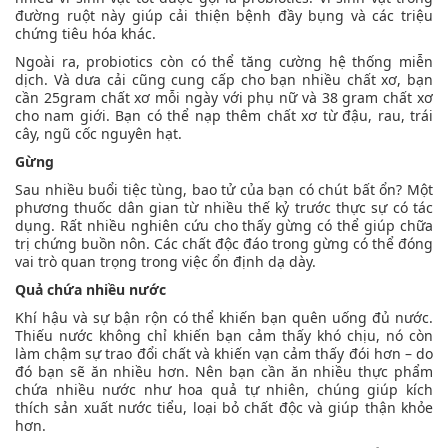
đường ruột này giúp cải thiện bệnh đầy bụng và các triệu
chứng tiêu hóa khác.
Ngoài ra, probiotics còn có thể tăng cường hệ thống miễn
dịch. Và dưa cải cũng cung cấp cho bạn nhiều chất xơ, bạn
cần 25gram chất xơ mỗi ngày với phụ nữ và 38 gram chất xơ
cho nam giới. Bạn có thể nạp thêm chất xơ từ đậu, rau, trái
cây, ngũ cốc nguyên hạt.
Gừng
Sau nhiều buổi tiệc tùng, bao tử của bạn có chút bất ổn? Một
phương thuốc dân gian từ nhiều thế kỷ trước thực sự có tác
dụng. Rất nhiều nghiên cứu cho thấy gừng có thể giúp chữa
trị chứng buồn nôn. Các chất độc đáo trong gừng có thể đóng
vai trò quan trọng trong việc ổn định dạ dày.
Quả chứa nhiều nước
Khí hậu và sự bận rộn có thể khiến bạn quên uống đủ nước.
Thiếu nước không chỉ khiến bạn cảm thấy khó chịu, nó còn
làm chậm sự trao đổi chất và khiến vạn cảm thấy đói hơn – do
đó bạn sẽ ăn nhiều hơn. Nên bạn cần ăn nhiều thực phẩm
chứa nhiều nước như hoa quả tự nhiên, chúng giúp kích
thích sản xuất nước tiểu, loại bỏ chất độc và giúp thận khỏe
hơn.