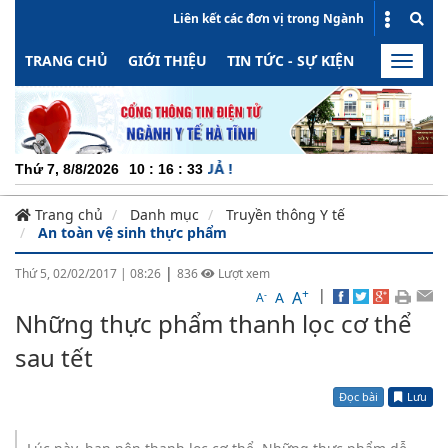
Liên kết các đơn vị trong Ngành
TRANG CHỦ
GIỚI THIỆU
TIN TỨC - SỰ KIỆN
HOẠT ĐỘN
Toggle
naviga
CH
Thứ 7, 8/8/2026
10
:
16
:
34
Trang chủ
Danh mục
Truyền thông Y tế
An toàn vệ sinh thực phẩm
|
Thứ 5, 02/02/2017
|
08:26
836
Lượt xem
+
|
A
-
A
A
Những thực phẩm thanh lọc cơ thể
sau tết
Đọc bài
Lưu