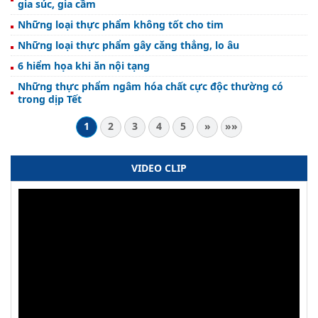
gia súc, gia cầm
Những loại thực phẩm không tốt cho tim
Những loại thực phẩm gây căng thẳng, lo âu
6 hiểm họa khi ăn nội tạng
Những thực phẩm ngâm hóa chất cực độc thường có
trong dịp Tết
1
2
3
4
5
»
»»
VIDEO CLIP