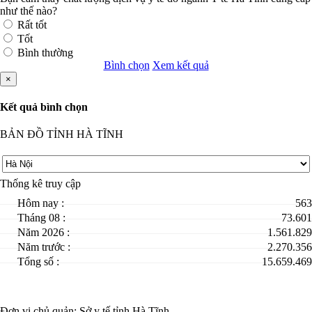
như thế nào?
Rất tốt
Tốt
Bình thường
Bình chọn
Xem kết quả
×
Kết quả bình chọn
BẢN ĐỒ TỈNH HÀ TĨNH
Thống kê truy cập
Hôm nay :
563
Tháng 08 :
73.601
Năm 2026 :
1.561.829
Năm trước :
2.270.356
Tổng số :
15.659.469
Đơn vị chủ quản:
Sở y tế tỉnh Hà Tĩnh