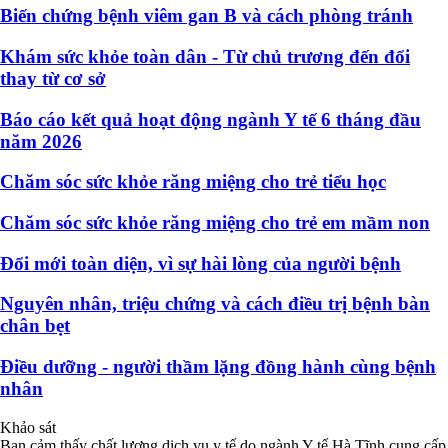
Biến chứng bệnh viêm gan B và cách phòng tránh
Khám sức khỏe toàn dân - Từ chủ trương đến đổi
thay từ cơ sở
Báo cáo kết quả hoạt động ngành Y tế 6 tháng đầu
năm 2026
Chăm sóc sức khỏe răng miệng cho trẻ tiểu học
Chăm sóc sức khỏe răng miệng cho trẻ em mầm non
Đổi mới toàn diện, vì sự hài lòng của người bệnh
Nguyên nhân, triệu chứng và cách điều trị bệnh bàn
chân bẹt
Điều dưỡng - người thầm lặng đồng hành cùng bệnh
nhân
Khảo sát
Bạn cảm thấy chất lượng dịch vụ y tế do ngành Y tế Hà Tĩnh cung cấp