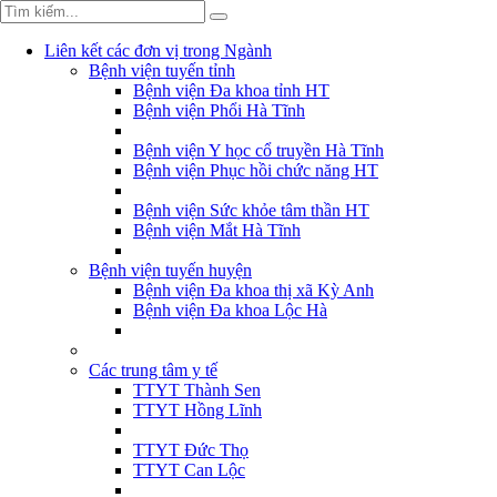
Liên kết các đơn vị trong Ngành
Bệnh viện tuyến tỉnh
Bệnh viện Đa khoa tỉnh HT
Bệnh viện Phổi Hà Tĩnh
Bệnh viện Y học cổ truyền Hà Tĩnh
Bệnh viện Phục hồi chức năng HT
Bệnh viện Sức khỏe tâm thần HT
Bệnh viện Mắt Hà Tĩnh
Bệnh viện tuyến huyện
Bệnh viện Đa khoa thị xã Kỳ Anh
Bệnh viện Đa khoa Lộc Hà
Các trung tâm y tế
TTYT Thành Sen
TTYT Hồng Lĩnh
TTYT Đức Thọ
TTYT Can Lộc