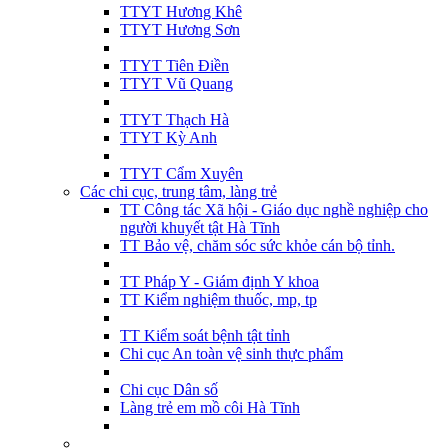
TTYT Hương Khê
TTYT Hương Sơn
TTYT Tiên Điền
TTYT Vũ Quang
TTYT Thạch Hà
TTYT Kỳ Anh
TTYT Cẩm Xuyên
Các chi cục, trung tâm, làng trẻ
TT Công tác Xã hội - Giáo dục nghề nghiệp cho
người khuyết tật Hà Tĩnh
TT Bảo vệ, chăm sóc sức khỏe cán bộ tỉnh.
TT Pháp Y - Giám định Y khoa
TT Kiểm nghiệm thuốc, mp, tp
TT Kiểm soát bệnh tật tỉnh
Chi cục An toàn vệ sinh thực phẩm
Chi cục Dân số
Làng trẻ em mồ côi Hà Tĩnh