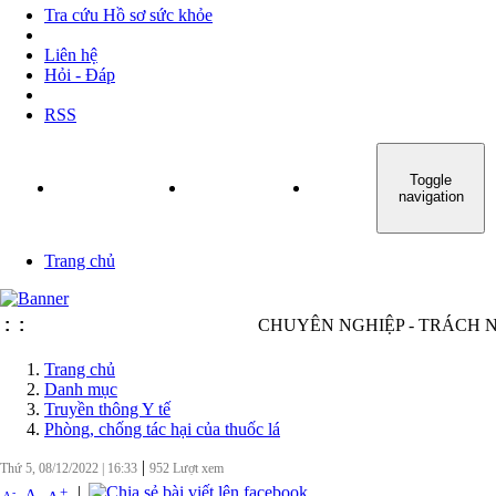
Tra cứu Hồ sơ sức khỏe
Liên hệ
Hỏi - Đáp
RSS
Toggle
TRANG CHỦ
GIỚI THIỆU
TIN TỨC - SỰ KIỆN
navigation
Trang chủ
:
:
CHUYÊN NGHIỆP - TRÁCH NHIỆ
Trang chủ
Danh mục
Truyền thông Y tế
Phòng, chống tác hại của thuốc lá
|
Thứ 5, 08/12/2022
|
16:33
952
Lượt xem
|
+
-
A