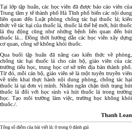
Tại lớp tập huấn, các học viên đã
được
báo cáo viên của
Trung tâm y tế thành phố Hà Tĩnh phổ biến các nội dung
liên quan đến Luật phòng chống tác hại thuốc lá
; kiế
thức về
tác hại của thuốc lá
, thuốc lá
thế hệ mới, hút thuố
lá thụ động cũng như những bệnh liên quan đến hút
thuốc lá...
Đồng thời hướng dẫn các học viên xây dựn
cơ quan, công sở không khói thuốc.
Qua buổi tập huấn đã nâng cao kiến thức về phòng,
chống tác hại thuốc lá cho cán bộ, giáo viên của các
trường tiểu học, trung học cơ sở trên địa bàn thành phố.
Từ đó,
mỗi cán bộ, giáo viên sẽ là một tuyên truyền viê
về triển khai thực hành nội dung phòng, chống tác hại
thuốc lá tại đơn vị mình. Nhằm ngăn chặn tình trạng hút
thuốc lá đối với học sinh và hút thuốc lá trong trường
học. Tạo môi trường làm việc, trường học
không khó
thuốc
./.
Thanh Loan
Tổng số điểm của bài viết là:
0
trong
0
đánh giá