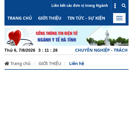
Liên kết các đơn vị trong Ngành
TRANG CHỦ
GIỚI THIỆU
TIN TỨC - SỰ KIỆN
HOẠT ĐỘN
Toggle
naviga
CHUYÊN NGHIỆP - TRÁCH NHIỆ
Thứ 6, 7/8/2026
3
:
11
:
28
Trang chủ
GIỚI THIỆU
Liên hệ