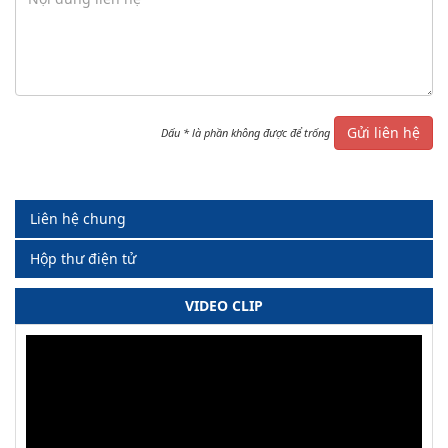
Gửi liên hệ
Dấu
*
là phần không được để trống
Liên hệ chung
Hộp thư điện tử
VIDEO CLIP