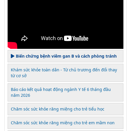
Biến chứng bệnh viêm gan B và cách phòng tránh
Khám sức khỏe toàn dân - Từ chủ trương đến đổi thay
từ cơ sở
Báo cáo kết quả hoạt động ngành Y tế 6 tháng đầu
năm 2026
Chăm sóc sức khỏe răng miệng cho trẻ tiểu học
Chăm sóc sức khỏe răng miệng cho trẻ em mầm non