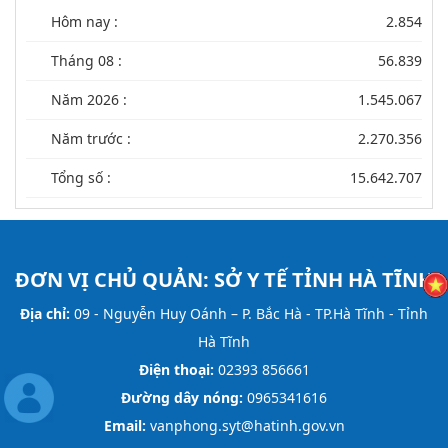
Hôm nay :
2.854
Tháng 08 :
56.839
Năm 2026 :
1.545.067
Năm trước :
2.270.356
Tổng số :
15.642.707
ĐƠN VỊ CHỦ QUẢN:
SỞ Y TẾ TỈNH HÀ TĨNH
Địa chỉ:
09 - Nguyễn Huy Oánh – P. Bắc Hà - TP.Hà Tĩnh - Tỉnh
Hà Tĩnh
Điện thoại:
02393 856661
Đường dây nóng:
0965341616
Email:
vanphong.syt@hatinh.gov.vn