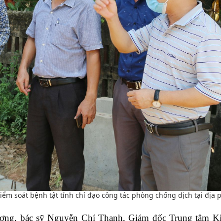
ểm soát bệnh tật tỉnh chỉ đạo công tác phòng chống dịch tại địa
phương, bác sỹ Nguyễn Chí Thanh, Giám đốc Trung tâm K