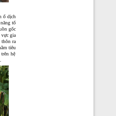
n ổ dịch
 năng tổ
guồn gốc
 vực gia
 thôn ra
nhằm
tiêu
trên hệ
.