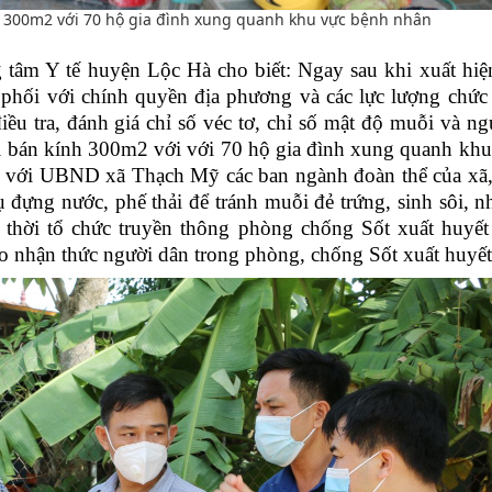
h 300m2 với 70 hộ gia đình xung quanh khu vực bệnh nhân
âm Y tế huyện Lộc Hà cho biết: Ngay sau khi xuất hiệ
 phối với chính quyền địa phương và các lực lượng chức
điều tra, đánh giá chỉ số véc tơ, chỉ số mật độ muỗi và n
ỗi bán kính 300m2 với với 70 hộ gia đình xung quanh khu
p với UBND xã Thạch Mỹ các ban ngành đoàn thể của xã,
 đựng nước, phế thải để tránh muỗi đẻ trứng, sinh sôi
, 
 thời
tổ chức truyền thông phòng chống Sốt xuất huyết 
ao nhận thức người dân trong phòng, chống Sốt xuất huyết