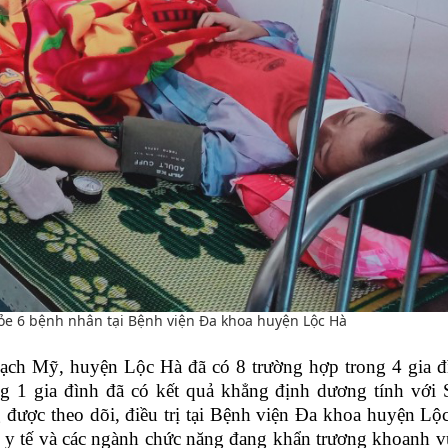
hỏe 6 bệnh nhân tại Bệnh viện Đa khoa huyện Lộc Hà
hạch Mỹ, huyện Lộc Hà đã có 8 trường hợp trong 4 gia 
ng 1 gia đình đã có kết quả khẳng định dương tính với 
được theo dõi, điều trị tại Bệnh viện Đa khoa huyện Lộ
g y tế và các ngành chức năng đang khẩn trương khoanh 