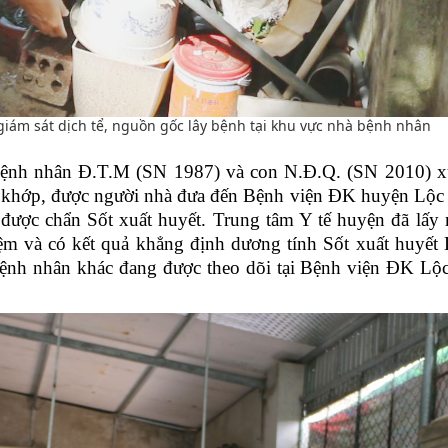
 giám sát dịch tể, nguồn gốc lây bệnh tại khu vực nhà bệnh nhân
7, bệnh nhân Đ.T.M (SN 1987) và con N.Đ.Q. (SN 2010)
x
cơ khớp, được người nhà đưa đến Bệnh viện ĐK huyện Lộc
 được chẩn Sốt xuất huyết. Trung tâm Y tế huyện đã lấy
iệm và có kết quả khẳng định dương tính Sốt xuất huyết
 bệnh nhân khác đang được theo dõi tại Bệnh viện ĐK Lộ