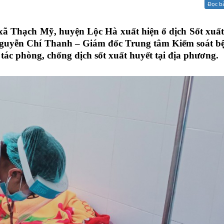
Đọc b
Xử lý kiến nghị - Khiếu nại tố cáo
Khác
xã Thạch Mỹ, huyện Lộc Hà xuất hiện ổ dịch Sốt xuất
 Nguyễn Chí Thanh – Giám đốc Trung tâm Kiểm soát bệ
g tác phòng, chống dịch sốt xuất huyết tại địa phương.