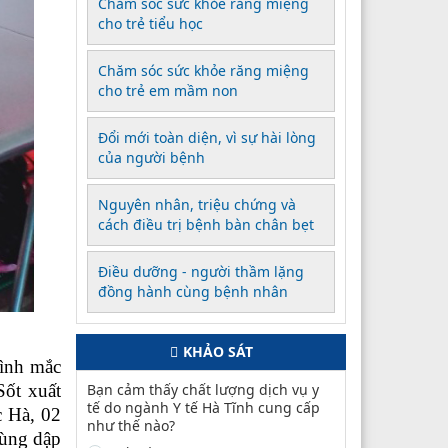
Chăm sóc sức khỏe răng miệng
cho trẻ tiểu học
Chăm sóc sức khỏe răng miệng
cho trẻ em mầm non
Đổi mới toàn diện, vì sự hài lòng
của người bệnh
Nguyên nhân, triệu chứng và
cách điều trị bệnh bàn chân bẹt
Điều dưỡng - người thầm lặng
đồng hành cùng bệnh nhân
KHẢO SÁT
đình mắc
Sốt xuất
Bạn cảm thấy chất lượng dịch vụ y
tế do ngành Y tế Hà Tĩnh cung cấp
c Hà, 02
như thế nào?
vùng dập