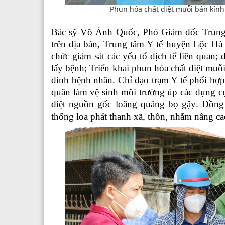
Phun hóa chất diệt muỗi bán kín
Bác sỹ Võ Ánh Quốc, Phó Giám đốc Trung t
trên địa bàn, Trung tâm Y tế huyện Lộc Hà
chức giám sát các yếu tổ dịch tể liên quan; 
lấy bệnh;
Triển khai phun hóa chất diệt mu
đình bệnh nhân. Chỉ đạo trạm Y tế phối hợ
quân làm vệ sinh môi trường
úp các dụng cụ
diệt nguồn gốc loăng quăng bọ gậy
. Đồng
thống loa phát thanh xã, thôn, nhằm nâng c