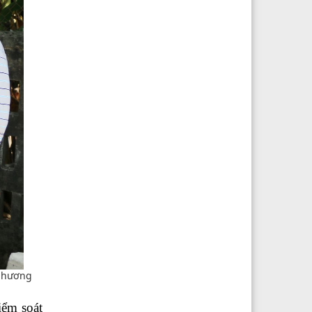
 phương
iểm soát