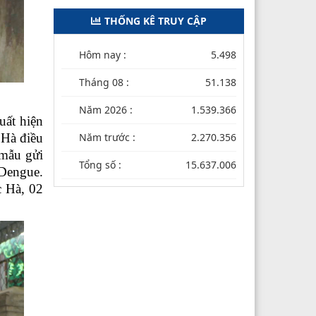
THỐNG KÊ TRUY CẬP
Hôm nay :
5.498
Tháng 08 :
51.138
Năm 2026 :
1.539.366
uất hiện
 Hà điều
Năm trước :
2.270.356
 mẫu gửi
Tổng số :
15.637.006
 Dengue.
c Hà, 02