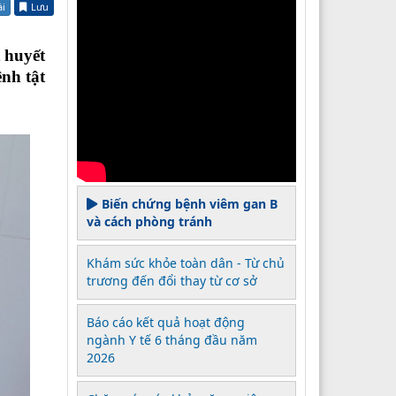
ài
Lưu
 huyết
nh tật
Biến chứng bệnh viêm gan B
và cách phòng tránh
Khám sức khỏe toàn dân - Từ chủ
trương đến đổi thay từ cơ sở
Báo cáo kết quả hoạt động
ngành Y tế 6 tháng đầu năm
2026