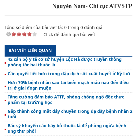
Nguyễn Nam- Chi cục ATVSTP
Tổng số điểm của bài viết là:
0
trong
0
đánh giá
Click để đánh giá bài viết
BÀI VIẾT LIÊN QUAN
42 cán bộ y tế cơ sở huyện Lộc Hà được truyền thông
phòng tác hại thuốc lá
Cần quyết liệt hơn trong dập dịch sốt xuất huyết ở Kỳ Lợi
Hơn 70% bệnh nhân sau tai biến mạch máu não đến điều
trị ở giai đoạn muộn
Tăng cường đảm bảo ATTP, phòng chống ngộ độc thực
phẩm tại trường học
Gắp thành công mặt dây chuyền trong dạ dày bệnh nhân 2
tuổi
Bác sỹ khuyến cáo hãy bỏ thuốc lá để phòng ngừa bệnh
ung thư phổi