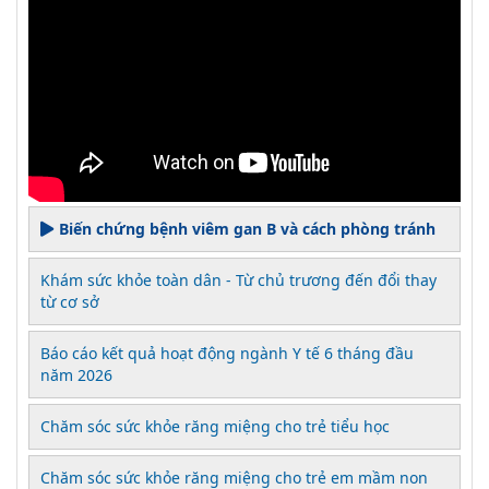
Biến chứng bệnh viêm gan B và cách phòng tránh
Khám sức khỏe toàn dân - Từ chủ trương đến đổi thay
từ cơ sở
Báo cáo kết quả hoạt động ngành Y tế 6 tháng đầu
năm 2026
Chăm sóc sức khỏe răng miệng cho trẻ tiểu học
Chăm sóc sức khỏe răng miệng cho trẻ em mầm non