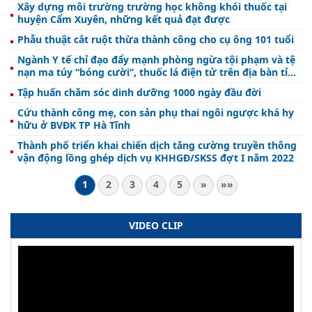
Xây dựng môi trường trường học không khói thuốc tại
huyện Cẩm Xuyên, những kết quả đạt được
Phẫu thuật cắt ruột thừa thành công cho cụ ông 101 tuổi
Ngành Y tế chỉ đạo đẩy mạnh phòng ngừa tội phạm và tệ
nạn ma túy “bóng cười”, thuốc lá điện tử trên địa bàn tỉnh
Hà Tĩnh
Tập huấn chăm sóc dinh dưỡng 1000 ngày đầu đời
Cứu thành công mẹ, con sản phụ thai ngôi ngược khá hy
hữu ở BVĐK TP Hà Tĩnh
Thành phố triển khai chiến dịch tăng cường truyền thông
vận động lồng ghép dịch vụ KHHGĐ/SKSS đợt I năm 2022
1
2
3
4
5
»
»»
VIDEO CLIP