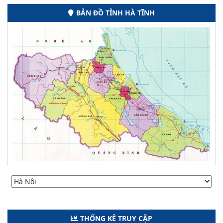
BẢN ĐỒ TỈNH HÀ TĨNH
THỐNG KÊ TRUY CẬP