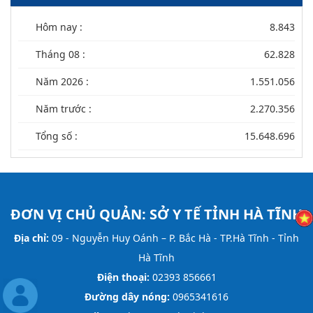
Hôm nay :
8.843
Tháng 08 :
62.828
Năm 2026 :
1.551.056
Năm trước :
2.270.356
Tổng số :
15.648.696
ĐƠN VỊ CHỦ QUẢN:
SỞ Y TẾ TỈNH HÀ TĨNH
Địa chỉ:
09 - Nguyễn Huy Oánh – P. Bắc Hà - TP.Hà Tĩnh - Tỉnh
Hà Tĩnh
Điện thoại:
02393 856661
Đường dây nóng:
0965341616