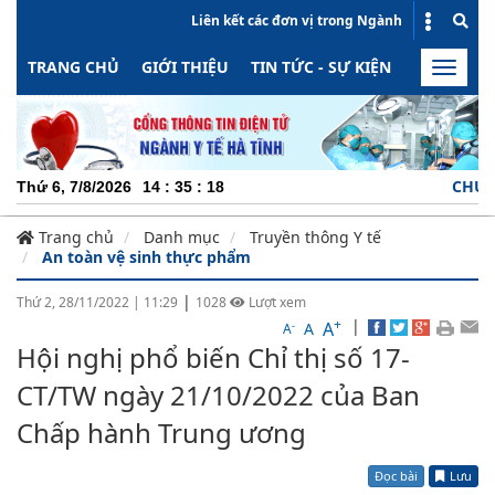
Liên kết các đơn vị trong Ngành
TRANG CHỦ
GIỚI THIỆU
TIN TỨC - SỰ KIỆN
HOẠT ĐỘN
Toggle
naviga
CHUYÊN NG
Thứ 6, 7/8/2026
14
:
35
:
19
Trang chủ
Danh mục
Truyền thông Y tế
An toàn vệ sinh thực phẩm
|
Thứ 2, 28/11/2022
|
11:29
1028
Lượt xem
+
|
A
-
A
A
Hội nghị phổ biến Chỉ thị số 17-
CT/TW ngày 21/10/2022 của Ban
Chấp hành Trung ương
Đọc bài
Lưu