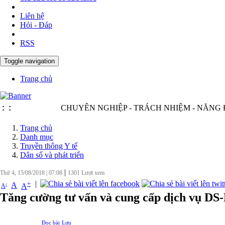
Liên hệ
Hỏi - Đáp
RSS
Toggle navigation
Trang chủ
:
:
CHUYÊN NGHIỆP - TRÁCH NHIỆM - NĂNG ĐỘNG 
Trang chủ
Danh mục
Truyền thông Y tế
Dân số và phát triển
|
Thứ 4, 15/08/2018
|
07:08
1301
Lượt xem
|
+
-
A
A
A
Tăng cường tư vấn và cung cấp dịch vụ DS
Đọc bài
Lưu