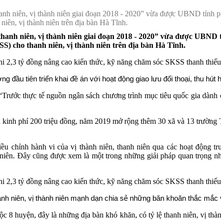
niên, vị thành niên giai đoạn 2018 - 2020” vừa được UBND tỉnh phê 
niên, vị thành niên trên địa bàn Hà Tĩnh.
h niên, vị thành niên giai đoạn 2018 - 2020” vừa được UBND tỉn
SS) cho thanh niên, vị thành niên trên địa bàn Hà Tĩnh.
g đầu tiên triển khai đề án với hoạt động giao lưu đối thoại, thu hút
c thực tế nguồn ngân sách chương trình mục tiêu quốc gia dành cho 
uồn kinh phí 200 triệu đồng, năm 2019 mở rộng thêm 30 xã và 13 trườ
điều chỉnh hành vi của vị thành niên, thanh niên qua các hoạt động 
niên. Đây cũng được xem là một trong những giải pháp quan trọng nh
hanh niên, vị thành niên mạnh dạn chia sẻ những băn khoăn thắc mắc
 8 huyện, đây là những địa bàn khó khăn, có tỷ lệ thanh niên, vị thà