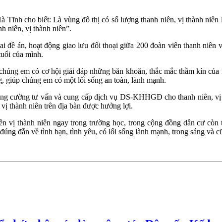
o biết: Là vùng đô thị có số lượng thanh niên, vị thành niên lớn tr
h niên, vị thành niên”.
i đề án, hoạt động giao lưu đối thoại giữa 200 đoàn viên thanh niên 
tuổi của mình.
chúng em có cơ hội giải đáp những băn khoăn, thắc mắc thầm kín của 
, giúp chúng em có một lối sống an toàn, lành mạnh.
ng cường tư vấn và cung cấp dịch vụ DS-KHHGĐ cho thanh niên, vị th
vị thành niên trên địa bàn được hưởng lợi.
vị thành niên ngay trong trường học, trong cộng đồng dân cư còn tạ
đúng đắn về tình bạn, tình yêu, có lối sống lành mạnh, trong sáng và cũ