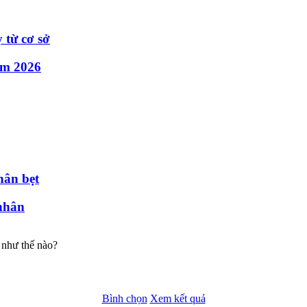
 từ cơ sở
ăm 2026
hân bẹt
nhân
 như thế nào?
Bình chọn
Xem kết quả