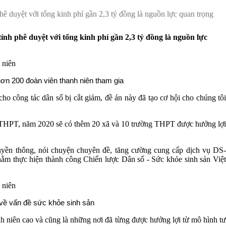
duyệt với tổng kinh phí gần 2,3 tỷ đồng là nguồn lực quan trọng
h phê duyệt với tổng kinh phí gần 2,3 tỷ đồng là nguồn lực
 hơn 200 đoàn viên thanh niên tham gia
công tác dân số bị cắt giảm, đề án này đã tạo cơ hội cho chúng tôi
ng THPT, năm 2020 sẽ có thêm 20 xã và 10 trường THPT được hưởng lợi
truyền thông, nói chuyện chuyên đề, tăng cường cung cấp dịch vụ DS-
ằm thực hiện thành công Chiến lược Dân số - Sức khỏe sinh sản Việt
 về vấn đề sức khỏe sinh sản
nh niên cao và cũng là những nơi đã từng được hưởng lợi từ mô hình tư