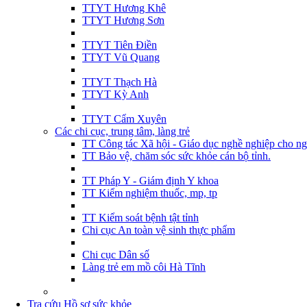
TTYT Hương Khê
TTYT Hương Sơn
TTYT Tiên Điền
TTYT Vũ Quang
TTYT Thạch Hà
TTYT Kỳ Anh
TTYT Cẩm Xuyên
Các chi cục, trung tâm, làng trẻ
TT Công tác Xã hội - Giáo dục nghề nghiệp cho ng
TT Bảo vệ, chăm sóc sức khỏe cán bộ tỉnh.
TT Pháp Y - Giám định Y khoa
TT Kiểm nghiệm thuốc, mp, tp
TT Kiểm soát bệnh tật tỉnh
Chi cục An toàn vệ sinh thực phẩm
Chi cục Dân số
Làng trẻ em mồ côi Hà Tĩnh
Tra cứu Hồ sơ sức khỏe