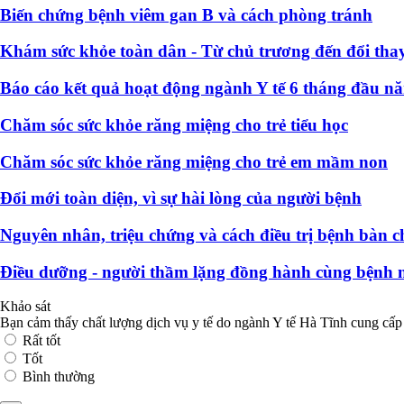
Biến chứng bệnh viêm gan B và cách phòng tránh
Khám sức khỏe toàn dân - Từ chủ trương đến đổi thay
Báo cáo kết quả hoạt động ngành Y tế 6 tháng đầu n
Chăm sóc sức khỏe răng miệng cho trẻ tiểu học
Chăm sóc sức khỏe răng miệng cho trẻ em mầm non
Đổi mới toàn diện, vì sự hài lòng của người bệnh
Nguyên nhân, triệu chứng và cách điều trị bệnh bàn c
Điều dưỡng - người thầm lặng đồng hành cùng bệnh 
Khảo sát
Bạn cảm thấy chất lượng dịch vụ y tế do ngành Y tế Hà Tĩnh cung cấp
Rất tốt
Tốt
Bình thường