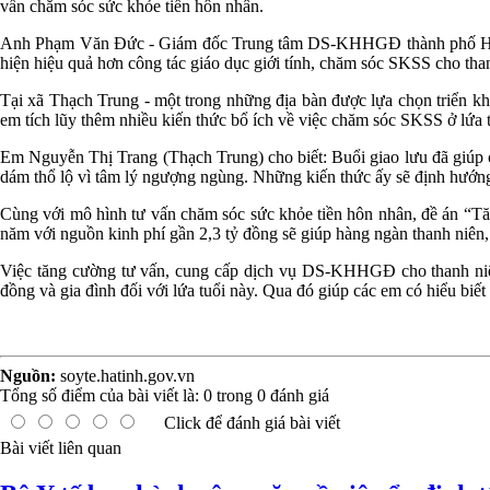
vấn chăm sóc sức khỏe tiền hôn nhân.
Anh Phạm Văn Đức - Giám đốc Trung tâm DS-KHHGĐ thành phố Hà Tĩnh ch
hiện hiệu quả hơn công tác giáo dục giới tính, chăm sóc SKSS cho than
Tại xã Thạch Trung - một trong những địa bàn được lựa chọn triển kha
em tích lũy thêm nhiều kiến thức bổ ích về việc chăm sóc SKSS ở lứa 
Em Nguyễn Thị Trang (Thạch Trung) cho biết: Buổi giao lưu đã giúp 
dám thổ lộ vì tâm lý ngượng ngùng. Những kiến thức ấy sẽ định hướng
Cùng với mô hình tư vấn chăm sóc sức khỏe tiền hôn nhân, đề án “Tă
năm với nguồn kinh phí gần 2,3 tỷ đồng sẽ giúp hàng ngàn thanh niên, 
Việc tăng cường tư vấn, cung cấp dịch vụ DS-KHHGĐ cho thanh niên 
đồng và gia đình đối với lứa tuổi này. Qua đó giúp các em có hiểu biết 
Nguồn:
soyte.hatinh.gov.vn
Tổng số điểm của bài viết là:
0
trong
0
đánh giá
Click để đánh giá bài viết
Bài viết liên quan