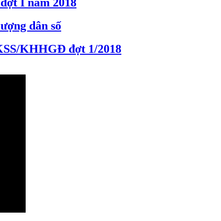
đợt I năm 2018
lượng dân số
 SKSS/KHHGĐ đợt 1/2018