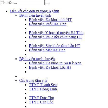
Liên kết các đơn vị trong Ngành
Bệnh viện tuyến tỉnh
Bệnh viện Đa khoa tỉnh HT
Bệnh viện Phổi Hà Tĩnh
Bệnh viện Y học cổ truyền Hà Tĩnh
Bệnh viện Phục hồi chức năng HT
Bệnh viện Sức khỏe tâm thần HT
Bệnh viện Mắt Hà Tĩnh
Bệnh viện tuyến huyện
Bệnh viện Đa khoa thị xã Kỳ Anh
Bệnh viện Đa khoa Lộc Hà
Các trung tâm y tế
TTYT Thành Sen
TTYT Hồng Lĩnh
TTYT Đức Thọ
TTYT Can Lộc