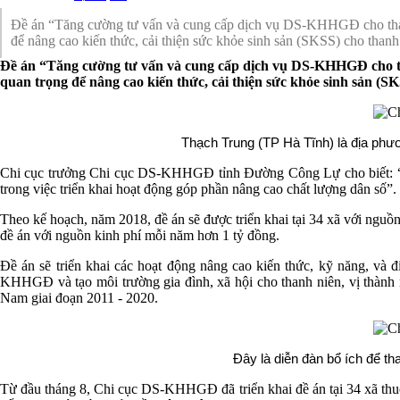
Đề án “Tăng cường tư vấn và cung cấp dịch vụ DS-KHHGĐ cho thanh 
để nâng cao kiến thức, cải thiện sức khỏe sinh sản (SKSS) cho thanh 
Đề án “Tăng cường tư vấn và cung cấp dịch vụ DS-KHHGĐ cho than
quan trọng để nâng cao kiến thức, cải thiện sức khỏe sinh sản (SK
Thạch Trung (TP Hà Tĩnh) là địa phươn
Chi cục trưởng Chi cục DS-KHHGĐ tỉnh Đường Công Lự cho biết: “Trướ
trong việc triển khai hoạt động góp phần nâng cao chất lượng dân số”.
Theo kế hoạch, năm 2018, đề án sẽ được triển khai tại 34 xã với ng
đề án với nguồn kinh phí mỗi năm hơn 1 tỷ đồng.
Đề án sẽ triển khai các hoạt động nâng cao kiến thức, kỹ năng, và 
KHHGĐ và tạo môi trường gia đình, xã hội cho thanh niên, vị thành 
Nam giai đoạn 2011 - 2020.
Đây là diễn đàn bổ ích để t
Từ đầu tháng 8, Chi cục DS-KHHGĐ đã triển khai đề án tại 34 xã thuộc