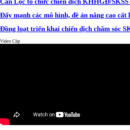
Can Lộc tổ chức chiến dịch KHHGĐ/SKSS 
Đẩy mạnh các mô hình, đề án nâng cao cất 
Đồng loạt triển khai chiến dịch chăm sóc
Video Clip