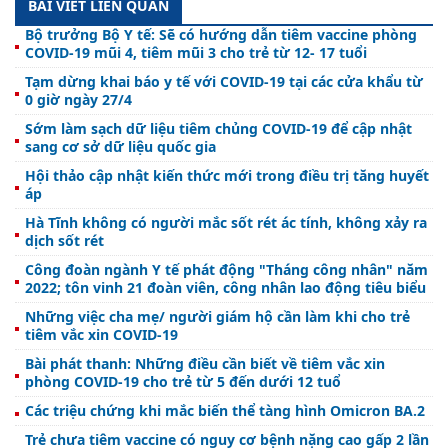
BÀI VIẾT LIÊN QUAN
Bộ trưởng Bộ Y tế: Sẽ có hướng dẫn tiêm vaccine phòng
COVID-19 mũi 4, tiêm mũi 3 cho trẻ từ 12- 17 tuổi
Tạm dừng khai báo y tế với COVID-19 tại các cửa khẩu từ
0 giờ ngày 27/4
Sớm làm sạch dữ liệu tiêm chủng COVID-19 để cập nhật
sang cơ sở dữ liệu quốc gia
Hội thảo cập nhật kiến thức mới trong điều trị tăng huyết
áp
Hà Tĩnh không có người mắc sốt rét ác tính, không xảy ra
dịch sốt rét
Công đoàn ngành Y tế phát động "Tháng công nhân" năm
2022; tôn vinh 21 đoàn viên, công nhân lao động tiêu biểu
Những việc cha mẹ/ người giám hộ cần làm khi cho trẻ
tiêm vắc xin COVID-19
Bài phát thanh: Những điều cần biết về tiêm vắc xin
phòng COVID-19 cho trẻ từ 5 đến dưới 12 tuổ
Các triệu chứng khi mắc biến thể tàng hình Omicron BA.2
Trẻ chưa tiêm vaccine có nguy cơ bệnh nặng cao gấp 2 lần