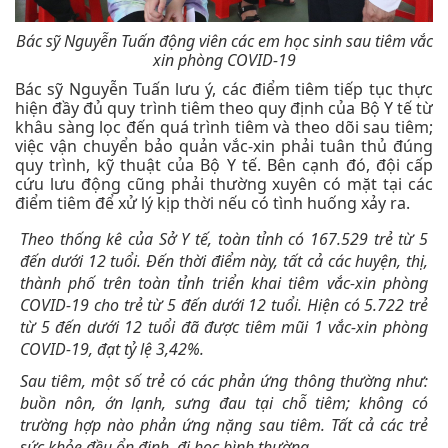
Bác sỹ Nguyễn Tuấn động viên các em học sinh sau tiêm vắc
xin phòng COVID-19
Bác sỹ Nguyễn Tuấn lưu ý, các điểm tiêm tiếp tục thực
hiện đầy đủ quy trình tiêm theo quy định của Bộ Y tế từ
khâu sàng lọc đến quá trình tiêm và theo dõi sau tiêm;
việc vận chuyển bảo quản vắc-xin phải tuân thủ đúng
quy trình, kỹ thuật của Bộ Y tế. Bên cạnh đó, đội cấp
cứu lưu động cũng phải thường xuyên có mặt tại các
điểm tiêm để xử lý kịp thời nếu có tình huống xảy ra.
Theo thống kê của Sở Y tế, toàn tỉnh có 167.529 trẻ từ 5
đến dưới 12 tuổi. Đến thời điểm này, tất cả các huyện, thị,
thành phố trên toàn tỉnh triển khai tiêm vắc-xin phòng
COVID-19 cho trẻ từ 5 đến dưới 12 tuổi. Hiện có 5.722 trẻ
từ 5 đến dưới 12 tuổi đã được tiêm mũi 1 vắc-xin phòng
COVID-19, đạt tỷ lệ 3,42%.
Sau tiêm, một số trẻ có các phản ứng thông thường như:
buồn nôn, ớn lạnh, sưng đau tại chỗ tiêm; không có
trường hợp nào phản ứng nặng sau tiêm. Tất cả các trẻ
sức khỏe đều ổn định, đi học bình thường.