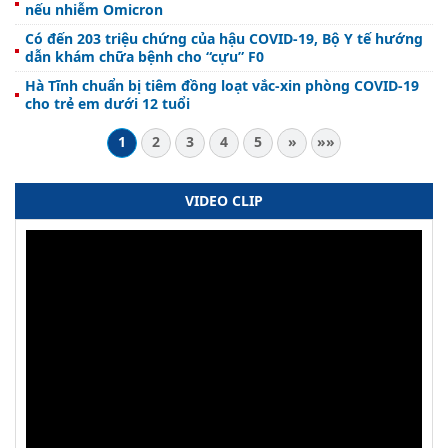
nếu nhiễm Omicron
Có đến 203 triệu chứng của hậu COVID-19, Bộ Y tế hướng
dẫn khám chữa bệnh cho “cựu” F0
Hà Tĩnh chuẩn bị tiêm đồng loạt vắc-xin phòng COVID-19
cho trẻ em dưới 12 tuổi
1
2
3
4
5
»
»»
VIDEO CLIP