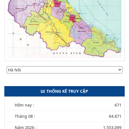
THỐNG KÊ TRUY CẬP
Hôm nay :
671
Tháng 08 :
64.871
Năm 2026 :
1.553.099