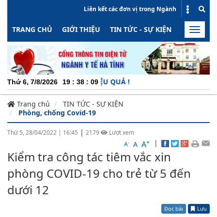
Liên kết các đơn vị trong Ngành
TRANG CHỦ
GIỚI THIỆU
TIN TỨC - SỰ KIỆN
HOẠT ĐỘN
Toggle
naviga
CH
Thứ 6, 7/8/2026
19
:
38
:
10
Trang chủ
TIN TỨC - SỰ KIỆN
Phòng, chống Covid-19
|
Thứ 5, 28/04/2022
|
16:45
2179
Lượt xem
+
|
A
-
A
A
Kiểm tra công tác tiêm vắc xin
phòng COVID-19 cho trẻ từ 5 đến
dưới 12
Đọc bài
Lưu