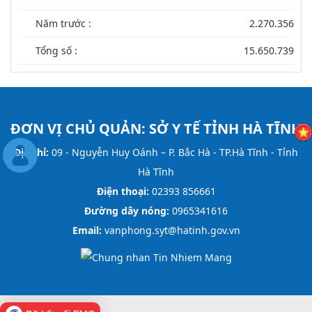
Năm trước :
2.270.356
Tổng số :
15.650.739
ĐƠN VỊ CHỦ QUẢN:
SỞ Y TẾ TỈNH HÀ TĨNH
Địa chỉ:
09 - Nguyễn Huy Oánh – P. Bắc Hà - TP.Hà Tĩnh - Tỉnh
Hà Tĩnh
Điện thoại:
02393 856661
Đường dây nóng:
0965341616
Email:
vanphong.syt@hatinh.gov.vn