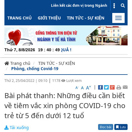
Liên kết các đơn vị trong Ngành
TRANG CHỦ
GIỚI THIỆU
TIN TỨC - SỰ KIỆN
HOẠT ĐỘN
Toggle
naviga
NG - MINH BẠCH - HIỆU QUẢ !
Thứ 7, 8/8/2026
19
:
40
:
50
Trang chủ
TIN TỨC - SỰ KIỆN
Phòng, chống Covid-19
|
Thứ 2, 25/04/2022
|
09:10
1178
Lượt xem
+
|
A
-
A
A
Bài phát thanh: Những điều cần biết
về tiêm vắc xin phòng COVID-19 cho
trẻ từ 5 đến dưới 12 tuổ
Đọc bài
Lưu
Tải xuống