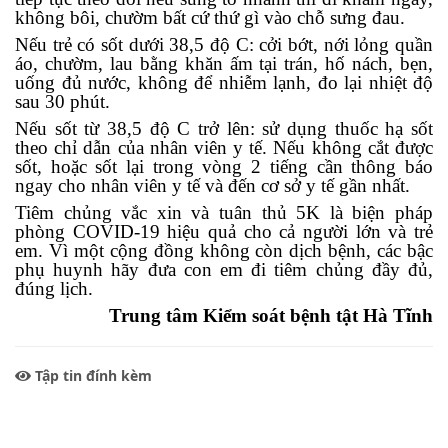
không bôi, chườm bất cứ thứ gì vào chỗ sưng đau.
Nếu trẻ có sốt dưới 38,5 độ C: cởi bớt, nới lỏng quần
áo, chườm, lau bằng khăn ấm tại trán, hố nách, bẹn,
uống đủ nước, không để nhiễm lạnh, đo lại nhiệt độ
sau 30 phút.
Nếu sốt từ 38,5 độ C trở lên: sử dụng thuốc hạ sốt
theo chỉ dẫn của nhân viên y tế. Nếu không cắt được
sốt, hoặc sốt lại trong vòng 2 tiếng cần thông báo
ngay cho nhân viên y tế và đến cơ sở y tế gần nhất.
Tiêm chủng vắc xin và tuân thủ 5K là biện pháp
phòng COVID-19 hiệu quả cho cả người lớn và trẻ
em.
Vì một cộng đồng không còn dịch bệnh, các bậc
phụ huynh hãy đưa con em đi tiêm chủng đầy đủ
,
đúng lịch
.
Trung tâm Kiểm soát bệnh tật Hà Tĩnh
Tập tin đính kèm