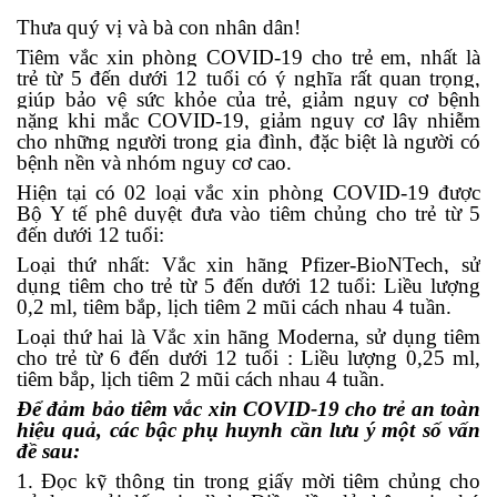
Thưa quý vị và bà con nhân dân!
Tiêm vắc xin phòng COVID-19 cho trẻ em, nhất là
trẻ từ 5 đến dưới 12 tuổi có ý nghĩa rất quan trọng,
giúp bảo vệ sức khỏe của trẻ, giảm nguy cơ bệnh
nặng khi mắc COVID-19, giảm nguy cơ lây nhiễm
cho những người trong gia đình, đặc biệt là người có
bệnh nền và nhóm nguy cơ cao.
Hiện tại có 02 loại vắc xin phòng COVID-19 được
Bộ Y tế phê duyệt đưa vào tiêm chủng cho trẻ từ 5
đến dưới 12 tuổi:
Loại thứ nhất:
V
ắc xin
hãng
Pfizer-BioNTech,
sử
dụng tiêm cho trẻ
từ
5 đến d
ưới
1
2
tuổi
: Liều lượng
0,2 ml, tiêm bắp, lịch tiêm 2 mũi cách nhau 4 tuần.
Loại thứ hai là Vắc xin
hãng
Moderna,
sử dụng tiêm
cho trẻ từ 6 đến
dưới 12
tuổi
: Liều lượng 0,25 ml,
tiêm bắp, lịch tiêm 2 mũi cách nhau 4 tuần.
Để
đảm bảo tiêm vắc xin COVID-19 cho trẻ
an toàn
hiệu qu
ả
,
các
bậc phụ huynh cần lưu ý
một số vấn
đề sau:
1. Đọc kỹ thông tin trong giấy mời tiêm chủng cho