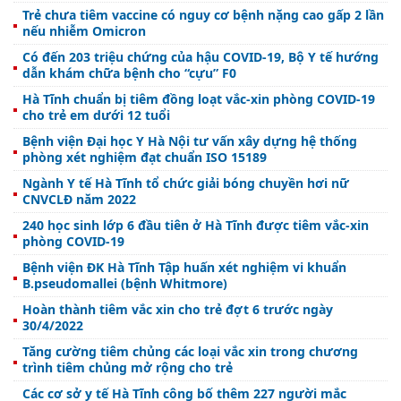
Trẻ chưa tiêm vaccine có nguy cơ bệnh nặng cao gấp 2 lần
nếu nhiễm Omicron
Có đến 203 triệu chứng của hậu COVID-19, Bộ Y tế hướng
dẫn khám chữa bệnh cho “cựu” F0
Hà Tĩnh chuẩn bị tiêm đồng loạt vắc-xin phòng COVID-19
cho trẻ em dưới 12 tuổi
Bệnh viện Đại học Y Hà Nội tư vấn xây dựng hệ thống
phòng xét nghiệm đạt chuẩn ISO 15189
Ngành Y tế Hà Tĩnh tổ chức giải bóng chuyền hơi nữ
CNVCLĐ năm 2022
240 học sinh lớp 6 đầu tiên ở Hà Tĩnh được tiêm vắc-xin
phòng COVID-19
Bệnh viện ĐK Hà Tĩnh Tập huấn xét nghiệm vi khuẩn
B.pseudomallei (bệnh Whitmore)
Hoàn thành tiêm vắc xin cho trẻ đợt 6 trước ngày
30/4/2022
Tăng cường tiêm chủng các loại vắc xin trong chương
trình tiêm chủng mở rộng cho trẻ
Các cơ sở y tế Hà Tĩnh công bố thêm 227 người mắc