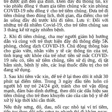
trẻ được gửi đến gia đình. Điền đầy đủ thông tin, ký
vào phiếu đồng ý tham gia tiêm chủng vắc xin phòng
COVID-19 nếu đồng ý cho trẻ tiêm chủng. Đưa trẻ đi
tiêm chủng theo đúng lịch, thời gian, địa điểm; cho trẻ
ăn uống đầy đủ trước khi đi tiêm. Lưu ý:
Đối với
những trẻ
đã
nhiễm Covid-19
, cho trẻ
tiêm chủng sau
3 tháng kể từ ngày nhiễm bệnh.
2. Khi đi tiêm chủng, cha mẹ/ người giám hộ hướng
dẫn và cùng với trẻ thực hiện đầy đủ thông điệp 5K
phòng, chống dịch COVID-19. Chủ động thông báo
cho giáo viên, nhân viên y tế các thông tin của trẻ,
tình trạng sức khỏe của trẻ như: tiền sử mắc COVID-
19 nếu có, tiền sử tiêm chủng, tiền sử dị ứng, dị tật
bẩm sinh, bệnh lý nền, các loại thuốc điều trị cho trẻ
đang sử dụng.
3. Sau khi tiêm vắc xin, để trẻ ở lại theo dõi ít nhất 30
phút tại điểm tiêm. Trong 3 ngày đầu tiên luôn có
người hỗ trợ trẻ 24/24 giờ, tránh cho trẻ vận động
mạnh, đảm bảo dinh dưỡng, theo dõi các dấu hiệu sau
tiêm chủng cho trẻ theo khuyến cáo của cán bộ y tế để
xử lý kịp thời khi cần thiết.
Nếu thấy sưng, đỏ, đau, nổi cục nhỏ tại ví trí tiêm,
tiếp tục theo dõi nếu sưng to nhanh thì đi khám ngay,