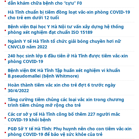
dẫn khám chữa bệnh cho “cựu” F0
Hà Tĩnh chuẩn bị tiêm đồng loạt vắc-xin phòng COVID-19
cho trẻ em dưới 12 tuổi
Bệnh viện Đại học Y Hà Nội tư vấn xây dựng hệ thống
phòng xét nghiệm đạt chuẩn ISO 15189
Ngành Y tế Hà Tĩnh tổ chức giải bóng chuyền hơi nữ
CNVCLĐ năm 2022
240 học sinh lớp 6 đầu tiên ở Hà Tĩnh được tiêm vắc-xin
phòng COVID-19
Bệnh viện ĐK Hà Tĩnh Tập huấn xét nghiệm vi khuẩn
B.pseudomallei (bệnh Whitmore)
Hoàn thành tiêm vắc xin cho trẻ đợt 6 trước ngày
30/4/2022
Tăng cường tiêm chủng các loại vắc xin trong chương
trình tiêm chủng mở rộng cho trẻ
Các cơ sở y tế Hà Tĩnh công bố thêm 227 người mắc
COVID-19 khỏi bệnh
PGĐ Sở Y tế Hà Tĩnh: Phụ huynh nên cho con tiêm vắc-xin
phòng COVID-19 để bảo vệ sức khỏe của trẻ