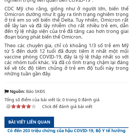
nghiêm trọng liên quan đến COVID-19”.
CDC Mỹ cho rằng, giống như ở người lớn, biến thể
Omicron dường như ít gây ra tình trạng nghiêm trọng
ở trẻ em so với biến thể Delta. Tuy nhiên, Omicron rất
dễ lây lan và đã lây nhiễm cho rất nhiều trẻ em, dẫn
đến tỷ lệ nhập viện của trẻ đã tăng cao hơn trong giai
đoạn bùng phát biến thể Omicron.
Theo các chuyên gia, chỉ có khoảng 1/3 số trẻ em Mỹ
từ 5 đến dưới 12 tuổi đã được tiêm ít nhất một mũi
vaccine phòng COVID-19, đây là tỷ lệ thấp nhất so với
các nhóm tuổi khác. Và đã có tình trạng chậm lại đáng
kể về tốc độ tiêm chủng ở trẻ em độ tuổi này trong
những tuần gần đây.
Nguồn:
Báo SKĐS
Tổng số điểm của bài viết là:
0
trong
0
đánh giá
Click để đánh giá bài viết
BÀI VIẾT LIÊN QUAN
Có đến 203 triệu chứng của hậu COVID-19, Bộ Y tế hướng