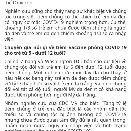
thể Omicron.
Nghiên cứu cũng cho thấy rằng sự khác biệt về chủng
tộc trong việc tiêm chủng có thể khiến trẻ em da đen
có nguy cơ mắc COVID-19 nghiêm trọng hơn. Cụ thể,
khoảng 1/3 số trẻ em chưa được tiêm chủng là người
da đen và trẻ em da đen chiếm khoảng 1/3 số ca nhập
viện.
Chuyên gia nói gì về tiêm vaccine phòng COVID-19
cho trẻ từ 5 - dưới 12 tuổi?
Chỉ có 7 bang và Washington D.C. báo cáo dữ liệu về
chủng tộc đối với trẻ em từ 5 đến dưới 12 tuổi được
tiêm chủng. Một nghiên cứu mới đây đã cho thấy, ở
hầu hết các bang này, trẻ em da đen được tiêm chủng
với tỷ lệ thấp hơn so với trẻ em da trắng. Và nhìn chung
đối với tất cả độ tuổi, người Mỹ da đen ít có khả năng
được tiêm phòng hơn người Mỹ da trắng.
Nhóm nghiên cứu của CDC Mỹ cho biết: “Tăng tỷ lệ
tiêm chủng ở trẻ em, đặc biệt là các nhóm dân tộc
thiểu số và chủng tộc bị ảnh hưởng bởi COVID-19
nhưng chưa được quan tâm đầy đủ là rất quan trọng,
nhằm ngăn ngừa nguy cơ nhập viện và tình trạng