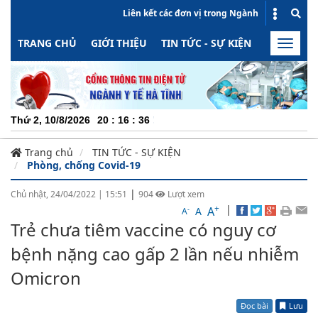
Liên kết các đơn vị trong Ngành
TRANG CHỦ
GIỚI THIỆU
TIN TỨC - SỰ KIỆN
HOẠT ĐỘN
Toggle
naviga
CHUYÊ
Thứ 2, 10/8/2026
20
:
16
:
36
Trang chủ
TIN TỨC - SỰ KIỆN
Phòng, chống Covid-19
|
Chủ nhật, 24/04/2022
|
15:51
904
Lượt xem
+
|
A
-
A
A
Trẻ chưa tiêm vaccine có nguy cơ
bệnh nặng cao gấp 2 lần nếu nhiễm
Omicron
Đọc bài
Lưu