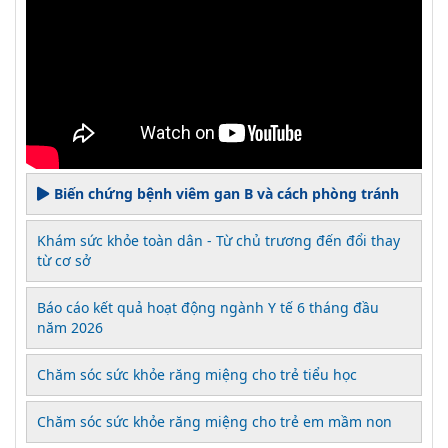
Biến chứng bệnh viêm gan B và cách phòng tránh
Khám sức khỏe toàn dân - Từ chủ trương đến đổi thay
từ cơ sở
Báo cáo kết quả hoạt động ngành Y tế 6 tháng đầu
năm 2026
Chăm sóc sức khỏe răng miệng cho trẻ tiểu học
Chăm sóc sức khỏe răng miệng cho trẻ em mầm non