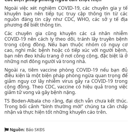
Ngoài việc xét nghiệm COVID-19, các chuyên gia y tế
khuyên bạn nên tiếp tục truy cập thông tin từ các
nguồn đáng tin cậy như CDC, WHO, các sở y tế địa
phương để biết thông tin.
Các chuyên gia cũng khuyên các cá nhân nhiễm
COVID-19 nên cách ly theo dõi, tránh lây truyền bệnh
trong cộng đồng. Nếu bạn thuộc nhóm có nguy cơ
cao, nghi mắc bệnh hoặc có tiếp xúc với người bệnh,
bạn nên đeo khẩu trang ở nơi công cộng, đặc biệt là ở
những nơi đông người và trong nhà.
Ngoài ra, tiêm vaccine phòng COVID-19 nếu bạn đủ
điều kiện là một biện pháp phòng ngừa quan trọng để
giảm nguy cơ lây nhiễm virus gây ra COVID-19 trong
cộng đồng. Theo CDC, vaccine có hiệu quả trong việc
giảm tử vong và gây bệnh nặng.
TS Boden-Albala cho rằng, đại dịch vẫn chưa kết thúc.
Trong bối cảnh “bình thường mới” chúng ta cần chấp
nhận và thực hiện tốt những khuyến cáo trên.
Nguồn:
Báo SKĐS