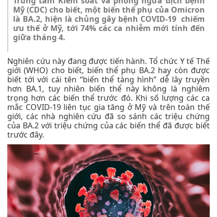
Trung tâm Kiểm soát và phòng ngừa dịch bệnh
Mỹ (CDC) cho biết, một biến thể phụ của Omicron
là BA.2, hiện là chủng gây bệnh COVID-19 chiếm
ưu thế ở Mỹ, tới 74% các ca nhiễm mới tính đến
giữa tháng 4.
Nghiên cứu này đang được tiến hành. Tổ chức Y tế Thế
giới (WHO) cho biết, biến thể phụ BA.2 hay còn được
biết tới với cái tên “biến thể tàng hình” dễ lây truyền
hơn BA.1, tuy nhiên biến thể này không là nghiêm
trọng hơn các biến thể trước đó. Khi số lượng các ca
mắc COVID-19 liên tục gia tăng ở Mỹ và trên toàn thế
giới, các nhà nghiên cứu đã so sánh các triệu chứng
của BA.2 với triệu chứng của các biến thể đã được biết
trước đây.