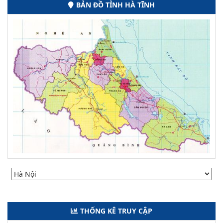
BẢN ĐỒ TỈNH HÀ TĨNH
THỐNG KÊ TRUY CẬP