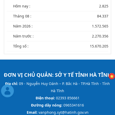
Hôm nay :
2.825
Tháng 08 :
84.337
Năm 2026 :
1.572.565
Năm trước :
2.270.356
Tổng số :
15.670.205
ĐƠN VỊ CHỦ QUẢN:
SỞ Y TẾ TỈNH HÀ TĨNH
Địa chỉ:
09 - Nguyễn Huy Oánh – P. Bắc Hà - TP.Hà Tĩnh - Tỉnh
Hà Tĩnh
Điện thoại:
02393 856661
Đường dây nóng:
0965341616
Email:
vanphong.syt@hatinh.gov.vn