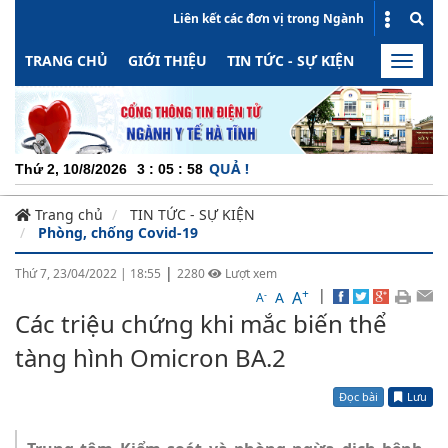
Liên kết các đơn vị trong Ngành
TRANG CHỦ
GIỚI THIỆU
TIN TỨC - SỰ KIỆN
HOẠT ĐỘN
Toggle
naviga
CHU
Thứ 2, 10/8/2026
3
:
05
:
59
Trang chủ
TIN TỨC - SỰ KIỆN
Phòng, chống Covid-19
|
Thứ 7, 23/04/2022
|
18:55
2280
Lượt xem
+
|
A
-
A
A
Các triệu chứng khi mắc biến thể
tàng hình Omicron BA.2
Đọc bài
Lưu