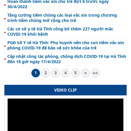
Hoàn thành tiêm vắc xin cho trẻ đợt 6 trước ngày
30/4/2022
Tăng cường tiêm chủng các loại vắc xin trong chương
trình tiêm chủng mở rộng cho trẻ
Các cơ sở y tế Hà Tĩnh công bố thêm 227 người mắc
COVID-19 khỏi bệnh
PGĐ Sở Y tế Hà Tĩnh: Phụ huynh nên cho con tiêm vắc-xin
phòng COVID-19 để bảo vệ sức khỏe của trẻ
Cập nhật công tác phòng, chống dịch COVID-19 tại Hà Tĩnh
đến 18 giờ ngày 17/4/2022
1
2
3
4
5
»
»»
VIDEO CLIP