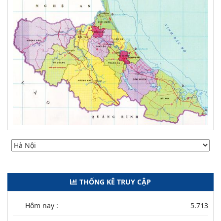
THỐNG KÊ TRUY CẬP
Hôm nay :
5.713