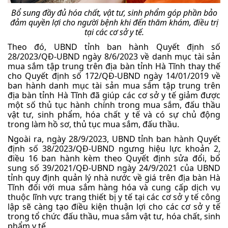
Bổ sung đầy đủ hóa chất, vật tư, sinh phẩm góp phần bảo
đảm quyền lợi cho người bệnh khi đến thăm khám, điều trị
tại các cơ sở y tế.
Theo đó, UBND tỉnh ban hành Quyết định số
28/2023/QĐ-UBND ngày 8/6/2023 về danh mục tài sản
mua sắm tập trung trên địa bàn tỉnh Hà Tĩnh thay thế
cho Quyết định số 172/QĐ-UBND ngày 14/01/2019 về
ban hành danh mục tài sản mua sắm tập trung trên
địa bàn tỉnh Hà Tĩnh đã giúp các cơ sở y tế giảm được
một số thủ tục hành chính trong mua sắm, đấu thầu
vật tư, sinh phẩm, hóa chất y tế và có sự chủ động
trong làm hồ sơ, thủ tục mua sắm, đấu thầu.
Ngoài ra, ngày 28/9/2023, UBND tỉnh ban hành Quyết
định số 38/2023/QĐ-UBND ngưng hiệu lực khoản 2,
điều 16 ban hành kèm theo Quyết định sửa đổi, bổ
sung số 39/2021/QĐ-UBND ngày 24/9/2021 của UBND
tỉnh quy định quản lý nhà nước về giá trên địa bàn Hà
Tĩnh đối với mua sắm hàng hóa và cung cấp dịch vụ
thuộc lĩnh vực trang thiết bị y tế tại các cơ sở y tế công
lập sẽ càng tạo điều kiện thuận lợi cho các cơ sở y tế
trong tổ chức đấu thầu, mua sắm vật tư, hóa chất, sinh
phẩm y tế.