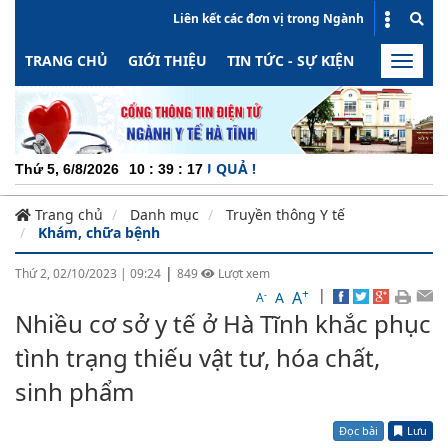
Liên kết các đơn vị trong Ngành
TRANG CHỦ
GIỚI THIỆU
TIN TỨC - SỰ KIỆN
HOẠT ĐỘN
Toggle
naviga
CH
Thứ 5, 6/8/2026
10
:
39
:
17
Trang chủ
Danh mục
Truyền thông Y tế
Khám, chữa bệnh
|
Thứ 2, 02/10/2023
|
09:24
849
Lượt xem
+
|
A
-
A
A
Nhiều cơ sở y tế ở Hà Tĩnh khắc phục
tình trạng thiếu vật tư, hóa chất,
sinh phẩm
Đọc bài
Lưu