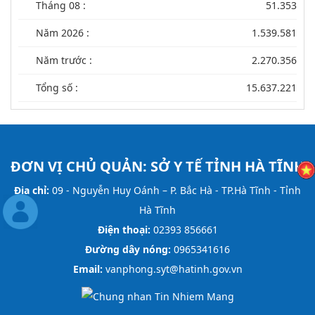
Tháng 08 :
51.353
Năm 2026 :
1.539.581
Năm trước :
2.270.356
Tổng số :
15.637.221
ĐƠN VỊ CHỦ QUẢN:
SỞ Y TẾ TỈNH HÀ TĨNH
Địa chỉ:
09 - Nguyễn Huy Oánh – P. Bắc Hà - TP.Hà Tĩnh - Tỉnh
Hà Tĩnh
Điện thoại:
02393 856661
Đường dây nóng:
0965341616
Email:
vanphong.syt@hatinh.gov.vn