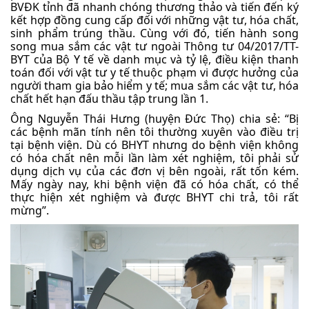
BVĐK tỉnh đã nhanh chóng thương thảo và tiến đến ký
kết hợp đồng cung cấp đối với những vật tư, hóa chất,
sinh phẩm trúng thầu. Cùng với đó, tiến hành song
song mua sắm các vật tư ngoài Thông tư 04/2017/TT-
BYT của Bộ Y tế về danh mục và tỷ lệ, điều kiện thanh
toán đối với vật tư y tế thuộc phạm vi được hưởng của
người tham gia bảo hiểm y tế; mua sắm các vật tư, hóa
chất hết hạn đấu thầu tập trung lần 1.
Ông Nguyễn Thái Hưng (huyện Đức Thọ) chia sẻ: “Bị
các bệnh mãn tính nên tôi thường xuyên vào điều trị
tại bệnh viện. Dù có BHYT nhưng do bệnh viện không
có hóa chất nên mỗi lần làm xét nghiệm, tôi phải sử
dụng dịch vụ của các đơn vị bên ngoài, rất tốn kém.
Mấy ngày nay, khi bệnh viện đã có hóa chất, có thể
thực hiện xét nghiệm và được BHYT chi trả, tôi rất
mừng”.