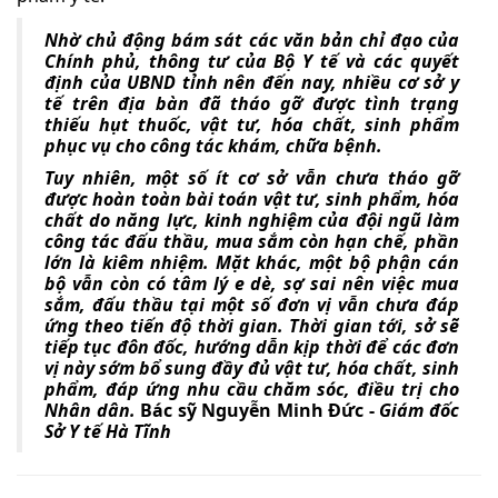
Nhờ chủ động bám sát các văn bản chỉ đạo của
Chính phủ, thông tư của Bộ Y tế và các quyết
định của UBND tỉnh nên đến nay, nhiều cơ sở y
tế trên địa bàn đã tháo gỡ được tình trạng
thiếu hụt thuốc, vật tư, hóa chất, sinh phẩm
phục vụ cho công tác khám, chữa bệnh.
Tuy nhiên, một số ít cơ sở vẫn chưa tháo gỡ
được hoàn toàn bài toán vật tư, sinh phẩm, hóa
chất do năng lực, kinh nghiệm của đội ngũ làm
công tác đấu thầu, mua sắm còn hạn chế, phần
lớn là kiêm nhiệm. Mặt khác, một bộ phận cán
bộ vẫn còn có tâm lý e dè, sợ sai nên việc mua
sắm, đấu thầu tại một số đơn vị vẫn chưa đáp
ứng theo tiến độ thời gian. Thời gian tới, sở sẽ
tiếp tục đôn đốc, hướng dẫn kịp thời để các đơn
vị này sớm bổ sung đầy đủ vật tư, hóa chất, sinh
phẩm, đáp ứng nhu cầu chăm sóc, điều trị cho
Nhân dân.
Bác sỹ Nguyễn Minh Đức -
Giám đốc
Sở Y tế Hà Tĩnh