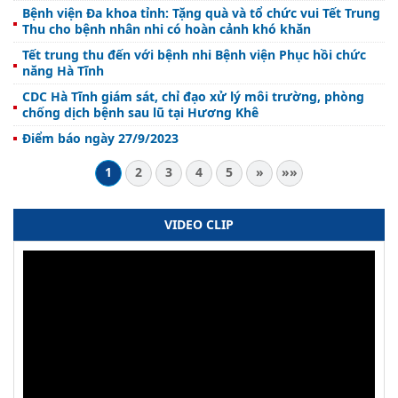
Bệnh viện Đa khoa tỉnh: Tặng quà và tổ chức vui Tết Trung
Thu cho bệnh nhân nhi có hoàn cảnh khó khăn
Tết trung thu đến với bệnh nhi Bệnh viện Phục hồi chức
năng Hà Tĩnh
CDC Hà Tĩnh giám sát, chỉ đạo xử lý môi trường, phòng
chống dịch bệnh sau lũ tại Hương Khê
Điểm báo ngày 27/9/2023
1
2
3
4
5
»
»»
VIDEO CLIP