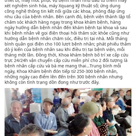
thiết bị, máy móc phục vụ bệnh nhân như đầu tư thêm máy
xét nghiệm sinh hóa, máy Xquang kỹ thuật số; ứng dụng
công nghệ thông tin kết nối giữa các khoa, phòng đáp ứng
nhu cầu của bệnh nhân. Bên cạnh đó, bệnh viện thành lập tổ
chăm sóc khách hàng ngay trong khoa khám bệnh, hàng
ngày hướng dẫn bệnh nhân đến khám bệnh tại khoa và sau
khi bệnh nhân về gọi điện thoại hỏi thăm sức khỏe cũng như
hướng dẫn bệnh nhân chăm sóc, điều trị tại nhà. Mỗi tháng
bình quân gọi điện cho 100 lượt bệnh nhân; phát phiếu thăm
dò ý kiến của bệnh nhân sau khi điều trị tại bệnh viện, mỗi
tháng một lần. Đồng thời, Khoa khám bệnh bố trí xe cấp cứu
trực 24/24h vận chuyển cấp cứu miễn phí cho 2 đối tượng là
bệnh nhân cấp cứu và bà mẹ mang thai…Trung bình mỗi
ngày, Khoa Khám bệnh đón tiếp từ 250-300 bệnh nhân,
những ngày cao điểm lên đến trên 300 bệnh nhân nhưng
không còn tình trạng dồn đọng như trước đây.