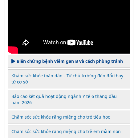
Biến chứng bệnh viêm gan B và cách phòng tránh
Khám sức khỏe toàn dân - Từ chủ trương đến đổi thay
từ cơ sở
Báo cáo kết quả hoạt động ngành Y tế 6 tháng đầu
năm 2026
Chăm sóc sức khỏe răng miệng cho trẻ tiểu học
Chăm sóc sức khỏe răng miệng cho trẻ em mầm non