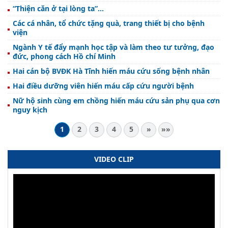
“Thiện căn ở tại lòng ta”...
Các cá nhân, tổ chức tặng quà, trang thiết bị cho bệnh
viện
Ngành Y tế đẩy mạnh học tập và làm theo tư tưởng, đạo
đức, phong cách Hồ chí Minh
Hai cán bộ BVĐK Hà Tĩnh hiến máu cứu sống bệnh nhân
Hai điều dưỡng viên hiến máu cấp cứu người bệnh
Nữ hộ sinh cùng em chồng hiến máu cứu sản phụ qua cơn
nguy kịch
1
2
3
4
5
»
»»
VIDEO CLIP