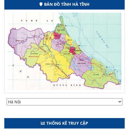
BẢN ĐỒ TỈNH HÀ TĨNH
THỐNG KÊ TRUY CẬP