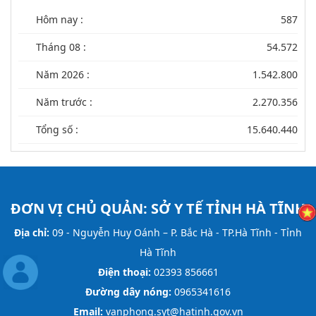
Hôm nay :
587
Tháng 08 :
54.572
Năm 2026 :
1.542.800
Năm trước :
2.270.356
Tổng số :
15.640.440
ĐƠN VỊ CHỦ QUẢN:
SỞ Y TẾ TỈNH HÀ TĨNH
Địa chỉ:
09 - Nguyễn Huy Oánh – P. Bắc Hà - TP.Hà Tĩnh - Tỉnh
Hà Tĩnh
Điện thoại:
02393 856661
Đường dây nóng:
0965341616
Email:
vanphong.syt@hatinh.gov.vn