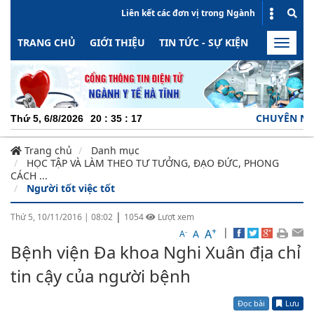
Liên kết các đơn vị trong Ngành
TRANG CHỦ
GIỚI THIỆU
TIN TỨC - SỰ KIỆN
HOẠT ĐỘN
Toggle
naviga
CHUYÊN NGHIỆP -
Thứ 5, 6/8/2026
20
:
35
:
17
Trang chủ
Danh mục
HỌC TẬP VÀ LÀM THEO TƯ TƯỞNG, ĐẠO ĐỨC, PHONG
CÁCH ...
Người tốt việc tốt
|
Thứ 5, 10/11/2016
|
08:02
1054
Lượt xem
+
|
A
-
A
A
Bệnh viện Đa khoa Nghi Xuân địa chỉ
tin cậy của người bệnh
Đọc bài
Lưu