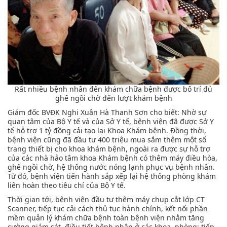
Rất nhiều bệnh nhân đến khám chữa bệnh được bố trí đủ
ghế ngồi chờ đến lượt khám bệnh
Giám đốc BVĐK Nghi Xuân Hà Thanh Sơn cho biết: Nhờ sự
quan tâm của Bộ Y tế và của Sở Y tế, bệnh viện đã được Sở Y
tế hỗ trợ 1 tỷ đồng cải tạo lại Khoa Khám bệnh. Đồng thời,
bệnh viện cũng đã đầu tư 400 triệu mua sắm thêm một số
trang thiết bị cho khoa khám bệnh, ngoài ra được sự hỗ trợ
của các nhà hảo tâm khoa Khám bệnh có thêm máy điều hòa,
ghế ngồi chờ, hệ thống nước nóng lạnh phục vụ bệnh nhân.
Từ đó, bệnh viện tiến hành sắp xếp lại hệ thống phòng khám
liên hoàn theo tiêu chí của Bộ Y tế.
Thời gian tới, bệnh viện đầu tư thêm máy chụp cắt lớp CT
Scanner, tiếp tục cải cách thủ tục hành chính, kết nối phần
mềm quản lý khám chữa bệnh toàn bệnh viện nhằm tăng
cường giám sát, điều tiết bệnh nhân ở các khoa, phòng; tiếp