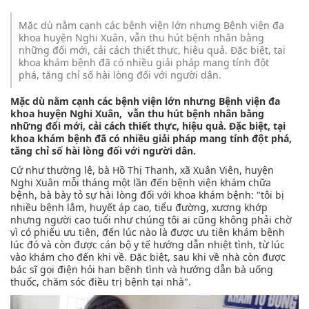
Mặc dù nằm cạnh các bệnh viện lớn nhưng Bệnh viện đa
khoa huyện Nghi Xuân, vẫn thu hút bệnh nhân bằng
những đổi mới, cải cách thiết thực, hiệu quả. Đặc biệt, tại
khoa khám bệnh đã có nhiều giải pháp mang tính đột
phá, tăng chỉ số hài lòng đối với người dân.
Mặc dù nằm cạnh các bệnh viện lớn nhưng Bệnh viện đa
khoa huyện Nghi Xuân, vẫn thu hút bệnh nhân bằng
những đổi mới, cải cách thiết thực, hiệu quả. Đặc biệt, tại
khoa khám bệnh đã có nhiều giải pháp mang tính đột phá,
tăng chỉ số hài lòng đối với người dân.
Cứ như thường lệ, bà Hồ Thị Thanh, xã Xuân Viên, huyện
Nghi Xuân mỗi tháng một lần đến bệnh viện khám chữa
bệnh, bà bày tỏ sự hài lòng đối với khoa khám bệnh: "tôi bị
nhiều bệnh lắm, huyết áp cao, tiểu đường, xương khớp
nhưng người cao tuổi như chúng tôi ai cũng không phải chờ
vì có phiếu ưu tiên, đến lúc nào là được ưu tiên khám bệnh
lúc đó và còn được cán bộ y tế hướng dẫn nhiệt tình, từ lúc
vào khám cho đến khi về. Đặc biệt, sau khi về nhà còn được
bác sĩ gọi điện hỏi han bệnh tình và hướng dẫn bà uống
thuốc, chăm sóc điều trị bệnh tại nhà".