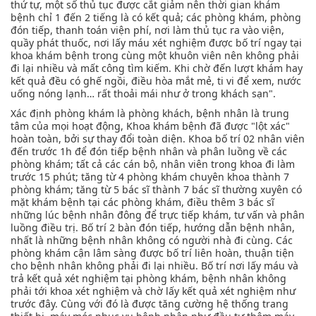
thứ tự, một số thủ tục được cắt giảm nên thời gian khám
bệnh chỉ 1 đến 2 tiếng là có kết quả; các phòng khám, phòng
đón tiếp, thanh toán viện phí, nơi làm thủ tục ra vào viện,
quầy phát thuốc, nơi lấy máu xét nghiệm được bố trí ngay tại
khoa khám bệnh trong cùng một khuôn viên nên không phải
đi lại nhiều và mất công tìm kiếm. Khi chờ đến lượt khám hay
kết quả đều có ghế ngồi, điều hòa mắt mẻ, ti vi để xem, nước
uống nóng lạnh… rất thoải mái như ở trong khách sạn".
Xác định phòng khám là phòng khách, bệnh nhân là trung
tâm của mọi hoạt động, Khoa khám bệnh đã được "lột xác"
hoàn toàn, bởi sự thay đổi toàn diện. Khoa bố trí 02 nhân viên
đến trước 1h để đón tiếp bệnh nhân và phân luồng về các
phòng khám; tất cả các cán bộ, nhân viên trong khoa đi làm
trước 15 phút; tăng từ 4 phòng khám chuyên khoa thành 7
phòng khám; tăng từ 5 bác sĩ thành 7 bác sĩ thường xuyên có
mặt khám bệnh tại các phòng khám, điều thêm 3 bác sĩ
những lúc bệnh nhân đông để trực tiếp khám, tư vấn và phân
luồng điều trị. Bố trí 2 bàn đón tiếp, hướng dẫn bệnh nhân,
nhất là những bệnh nhân không có người nhà đi cùng. Các
phòng khám cận lâm sàng được bố trí liên hoàn, thuận tiện
cho bệnh nhân không phải đi lại nhiều. Bố trí nơi lấy máu và
trả kết quả xét nghiệm tại phòng khám, bệnh nhân không
phải tới khoa xét nghiệm và chờ lấy kết quả xét nghiệm như
trước đây. Cùng với đó là được tăng cường hệ thống trang