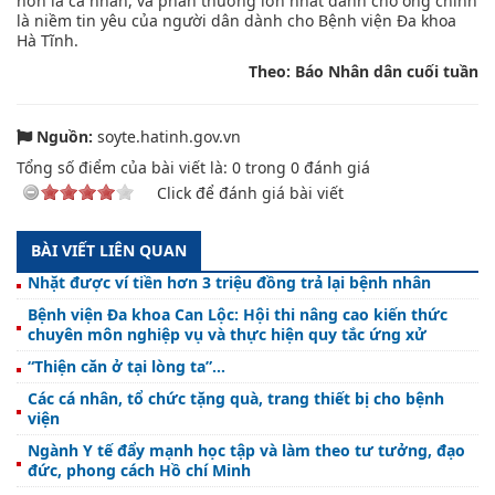
hơn là cá nhân, và phần thưởng lớn nhất dành cho ông chính
là niềm tin yêu của người dân dành cho Bệnh viện Đa khoa
Hà Tĩnh.
Theo: Báo Nhân dân cuối tuần
Nguồn:
soyte.hatinh.gov.vn
Tổng số điểm của bài viết là:
0
trong
0
đánh giá
Click để đánh giá bài viết
BÀI VIẾT LIÊN QUAN
Nhặt được ví tiền hơn 3 triệu đồng trả lại bệnh nhân
Bệnh viện Đa khoa Can Lộc: Hội thi nâng cao kiến thức
chuyên môn nghiệp vụ và thực hiện quy tắc ứng xử
“Thiện căn ở tại lòng ta”...
Các cá nhân, tổ chức tặng quà, trang thiết bị cho bệnh
viện
Ngành Y tế đẩy mạnh học tập và làm theo tư tưởng, đạo
đức, phong cách Hồ chí Minh