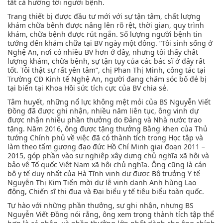
tất cả hướng tới người bệnh.
Trang thiết bị được đầu tư mới với sự tận tâm, chất lượng
khám chữa bênh được nâng lên rõ rệt, thời gian, quy trình
khám, chữa bệnh được rút ngắn. Số lượng người bệnh tin
tưởng đến khám chữa tại BV ngày một đông. “Tôi sinh sống ở
Nghệ An, nơi có nhiều BV hơn ở đây, nhưng tôi thấy chất
lượng khám, chữa bệnh, sự tận tụy của các bác sĩ ở đây rất
tốt. Tôi thật sự rất yên tâm”, chị Phan Thị Minh, công tác tại
Trường CĐ Kinh tế Nghệ An, người đang chăm sóc bố đẻ bị
tại biến tại Khoa Hồi sức tích cực của BV chia sẻ.
Tâm huyết, những nổ lực không mệt mỏi của BS Nguyễn Viết
Đồng đã được ghi nhận, nhiều năm liên tục, ông vinh dự
được nhận nhiều phần thưởng do Đảng và Nhà nước trao
tặng. Năm 2016, ông được tặng thưởng Bằng khen của Thủ
tướng Chính phủ về việc đã có thành tích trong Học tập và
làm theo tấm gương đạo đức Hồ Chí Minh giai đoạn 2011 –
2015, góp phần vào sự nghiệp xây dựng chủ nghĩa xã hội và
bảo vệ Tổ quốc Việt Nam xã hội chủ nghĩa. Ông cũng là cán
bộ y tế duy nhất của Hà Tĩnh vinh dự được Bộ trưởng Y tế
Nguyễn Thị Kim Tiến mời dự lễ vinh danh Anh hùng Lao
động, Chiến sĩ thi đua và Đại biểu y tế tiêu biểu toàn quốc.
Tự hào với những phần thưởng, sự ghi nhận, nhưng BS
Nguyễn Viết Đồng nói rằng, ông xem trọng thành tích tập thể