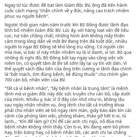
Ngay từ lúc được đề bạt làm Giám độc BV, ông đã tiến hành
cuộc cách mạng “chấn chỉnh về y đức, nâng cao trách nhiệm
phục vụ người bệnh”.
Ngược thời gian năm năm trước khi BS Đồng được lãnh đạo
tỉnh bổ nhiệm Giám đốc BV. Lúc ấy, với hàng loạt vấn đề tiêu
cực, nợ nần chồng chất, những hình ảnh không mấy thiện
cảm trong lòng dân về một BV đang trên đà tuột dốc, nhiều
người lo ngại BS Đồng sẽ khó lòng trụ vững. Có người còn
mỉa mai, vị bác sĩ này nhận nhiệm vụ là vì danh, vì lợi. Bỏ qua
những dị nghị đó, BS Đồng bắt tay ngay vào công việc với
niềm tin, có quyết tâm ắt BV sẽ sớm lấy lại uy tín với dân. Vì
thế quyết sách đầu tiên của ông trên cương vị lãnh đạo chính
là “bắt mạch, tìm đúng bệnh, kê đúng thuốc” cho chính gần
700 cán bộ, nhân viên của BV.
“Tất cả vì bệnh nhân”, “lấy bệnh nhân là trung tâm” là mệnh
lệnh mà vị giám đốc này dốc sức truyền cho cán bộ, cấp dưới
của mình. Nhiều y, bác sĩ ở đây còn nhớ như in, không lâu
sau ngày nhận nhiệm vụ, ông lệnh cho tất cả trưởng khoa
phải cho nhân viên xé bỏ ngay rèm màn, giấy báo dán kín các
cánh cửa phòng làm việc, phòng khám, tháo gỡ hết ti-vi, tủ
lạnh… “Kín để làm gì? Chỉ để các anh chị ngủ, nô đùa mà
bệnh nhân không nhìn thấy. Còn ti-vi, khi đang xem bộ phim
hay, trận bóng hay, có bệnh nhân tới, các anh chị lại chẳng