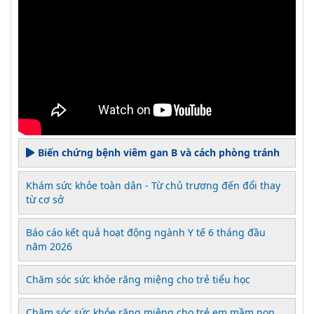
Biến chứng bệnh viêm gan B và cách phòng tránh
Khám sức khỏe toàn dân - Từ chủ trương đến đổi thay
từ cơ sở
Báo cáo kết quả hoạt động ngành Y tế 6 tháng đầu
năm 2026
Chăm sóc sức khỏe răng miệng cho trẻ tiểu học
Chăm sóc sức khỏe răng miệng cho trẻ em mầm non