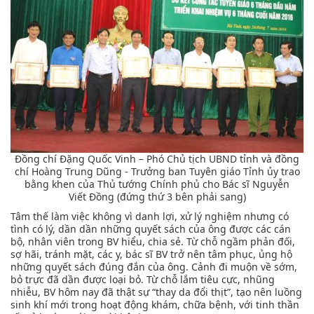
Đồng chí Đặng Quốc Vinh – Phó Chủ tịch UBND tỉnh và đồng
chí Hoàng Trung Dũng - Trưởng ban Tuyên giáo Tỉnh ủy trao
bằng khen của Thủ tướng Chính phủ cho Bác sĩ Nguyễn
Viết Đồng (đứng thứ 3 bên phải sang)
Tâm thế làm việc không vì danh lợi, xử lý nghiệm nhưng có
tình có lý, dần dần những quyết sách của ông được các cán
bộ, nhân viên trong BV hiểu, chia sẻ. Từ chỗ ngầm phản đối,
sợ hãi, tránh mặt, các y, bác sĩ BV trở nên tâm phục, ủng hộ
những quyết sách đúng đắn của ông. Cảnh đi muộn về sớm,
bỏ trực đã dần được loại bỏ. Từ chỗ lắm tiêu cực, nhũng
nhiễu, BV hôm nay đã thật sự “thay da đổi thịt”, tạo nên luồng
sinh khí mới trong hoạt động khám, chữa bệnh, với tinh thần