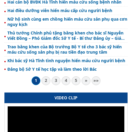
Hai cán bộ BVĐK Hà Tĩnh hiến máu cứu sống bệnh nhân
Hai điều dưỡng viên hiến máu cấp cứu người bệnh
Nữ hộ sinh cùng em chồng hiến máu cứu sản phụ qua cơn
nguy kịch
Thủ tướng Chính phủ tặng bằng khen cho bác sĩ Nguyễn
Viết Đồng – Phó Giám đốc Sở Y tế - Bí thư Đảng ủy – Giám
đốc Bệnh viện đa khoa tỉnh
Trao bằng khen của Bộ trưởng Bộ Y tế cho 3 bác sỹ hiến
máu cứu sống sản phụ bị rau tiền đạo trung tâm
Khi bác sỹ Hà Tĩnh tình nguyện hiến máu cứu người bệnh
Đảng bộ Sở Y tế học tập và làm theo lời Bác
1
2
3
4
5
»
»»
VIDEO CLIP