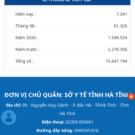
Hôm nay :
7.341
Tháng 08 :
61.326
Năm 2026 :
1.549.554
Năm trước :
2.270.356
Tổng số :
15.647.194
ĐƠN VỊ CHỦ QUẢN:
SỞ Y TẾ TỈNH HÀ TĨNH
Địa chỉ:
09 - Nguyễn Huy Oánh – P. Bắc Hà - TP.Hà Tĩnh - Tỉnh
Hà Tĩnh
Điện thoại:
02393 856661
Đường dây nóng:
0965341616