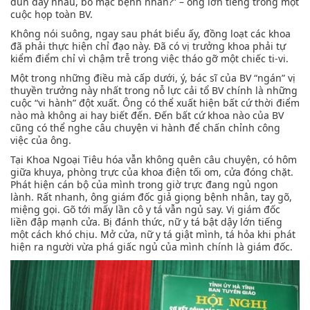
đùn đẩy nhau, bỏ mặc bệnh nhân?” – ông lớn tiếng trong một
cuộc họp toàn BV.
Không nói suông, ngay sau phát biểu ấy, đồng loạt các khoa
đã phải thực hiện chỉ đạo này. Đã có vị trưởng khoa phải tự
kiểm điểm chỉ vì chậm trễ trong việc tháo gỡ một chiếc ti-vi.
Một trong những điều mà cấp dưới, ý, bác sĩ của BV “ngán” vị
thuyền trưởng này nhất trong nỗ lực cải tổ BV chính là những
cuộc “vi hành” đột xuất. Ông có thể xuất hiện bất cứ thời điểm
nào mà không ai hay biết đến. Đến bất cứ khoa nào của BV
cũng có thể nghe câu chuyện vi hành để chấn chỉnh công
việc của ông.
Tại Khoa Ngoại Tiêu hóa vẫn không quên câu chuyện, có hôm
giữa khuya, phòng trực của khoa điện tối om, cửa đóng chặt.
Phát hiện cán bộ của mình trong giờ trực đang ngủ ngon
lành. Rất nhanh, ông giám đốc giả giọng bệnh nhân, tay gõ,
miệng gọi. Gõ tới mấy lần cô y tá vẫn ngủ say. Vị giám đốc
liền đập mạnh cửa. Bị đánh thức, nữ y tá bật dậy lớn tiếng
một cách khó chịu. Mở cửa, nữ y tá giật mình, tá hỏa khi phát
hiện ra người vừa phá giấc ngủ của mình chính là giám đốc.