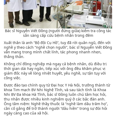
Bác sĩ Nguyễn Viết Đồng (người đứng giữa) kiểm tra công tác
sẳn sàng cấp cứu bệnh nhân trong đêm
Xuất thân là anh “Bộ đội Cụ Hồ”, tuy đã rời quân ngũ, đến với
nghề y theo cách “nghề chọn người”, bác sĩ Nguyễn Viết Đồng
vẫn mang trong mình chất lính, tác phong nhanh nhẹn,
thẳng thắn.
Không chỉ đồng nghiệp mà ngay cả bệnh nhân, dù điều trị
thời gian dài hay ngắn, tiếp xúc với ông đều khâm phục vị
giám đốc này về lòng nhiệt huyết, yêu nghề, sự tận tụy với
công việc.
Được đào tạo chính quy từ Đại học Y Hà Nội, trưởng thành từ
khoa Tim mạch BV Nhi Nghệ Tĩnh, và sau tách tỉnh là Khoa
Nhi BV Đa khoa Hà Tĩnh, bác sĩ Đồng luôn chú tâm học hỏi,
thu nhận được nhiều kinh nghiệm quý ở các bậc đàn anh.
Ông tâm niệm: Nghề thầy thuốc là “nghề làm dâu trăm họ”,
cần cố gắng để trở thành người “dâu hiền” trong sự đòi hỏi
ngày càng cao của xã hội.