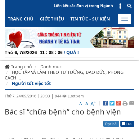
Liên kết các đơn vị trong Ngành
TRANG CHỦ
GIỚI THIỆU
TIN TỨC - SỰ KIỆN
HOẠT ĐỘN
Toggle
naviga
G - MINH BẠCH - HIỆU QUẢ !
Thứ 6, 7/8/2026
11
:
08
:
06
Trang chủ
Danh mục
HỌC TẬP VÀ LÀM THEO TƯ TƯỞNG, ĐẠO ĐỨC, PHONG
CÁCH ...
Người tốt việc tốt
|
Thứ 7, 24/09/2016
|
20:03
944
Lượt xem
+
|
A
-
A
A
Bác sĩ “chữa bệnh” cho bệnh viện
Đọc bài
Lưu