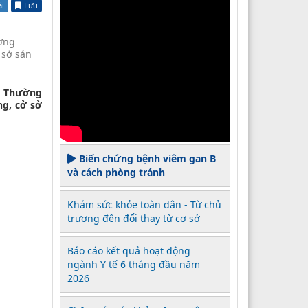
ài
Lưu
ường
 sở sản
, Thường
ng, cở sở
Biến chứng bệnh viêm gan B
và cách phòng tránh
Khám sức khỏe toàn dân - Từ chủ
trương đến đổi thay từ cơ sở
Báo cáo kết quả hoạt động
ngành Y tế 6 tháng đầu năm
2026