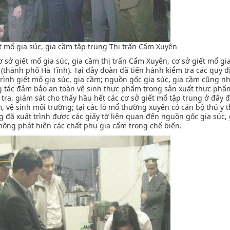
ết mổ gia súc, gia cầm tập trung Thị trấn Cẩm Xuyên
sở giết mổ gia súc, gia cầm thị trấn Cẩm Xuyên, cơ sở giết mổ gia
(thành phố Hà Tĩnh). Tại đây đoàn đã tiến hành kiểm tra các quy đ
rình giết mổ gia súc, gia cầm; nguồn gốc gia súc, gia cầm cũng n
ông tác đảm bảo an toàn vệ sinh thực phẩm trong sản xuất thực phẩm
ra, giám sát cho thấy hầu hết các cơ sở giết mổ tập trung ở đây 
, vệ sinh môi trường; tại các lò mổ thường xuyên có cán bộ thú y
ng đã xuất trình được các giấy tờ liên quan đến nguồn gốc gia súc,
hông phát hiện các chất phụ gia cấm trong chế biến.