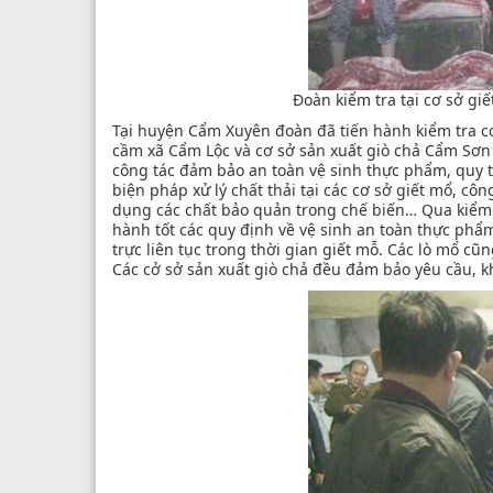
Đoàn kiểm tra tại cơ sở gi
Tại huyện Cẩm Xuyên đoàn đã tiến hành kiểm tra cơ 
cầm xã Cẩm Lộc và cơ sở sản xuất giò chả Cẩm Sơn 
công tác đảm bảo an toàn vệ sinh thực phẩm, quy t
biện pháp xử lý chất thải tại các cơ sở giết mổ, c
dụng các chất bảo quản trong chế biến… Qua kiểm t
hành tốt các quy định về vệ sinh an toàn thực phẩm
trực liên tục trong thời gian giết mỗ. Các lò mổ cũ
Các cở sở sản xuất giò chả đều đảm bảo yêu cầu, k