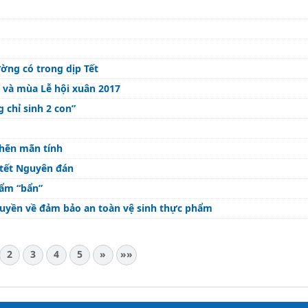
ng có trong dịp Tết
 và mùa Lễ hội xuân 2017
 chỉ sinh 2 con”
ghẽn mãn tính
 tết Nguyên đán
hẩm “bẩn”
truyền về đảm bảo an toàn vệ sinh thực phẩm
2
3
4
5
»
»»