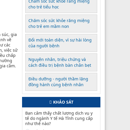
Chăm sóc sức khỏe răng miệng
cho trẻ tiểu học
Chăm sóc sức khỏe răng miệng
cho trẻ em mầm non
 súc, gia
ịnh về
Đổi mới toàn diện, vì sự hài lòng
hư các
của người bệnh
, việc sử
đều chấp
Nguyên nhân, triệu chứng và
 thường
cách điều trị bệnh bàn chân bẹt
 gia cầm.
Điều dưỡng - người thầm lặng
đồng hành cùng bệnh nhân
KHẢO SÁT
Bạn cảm thấy chất lượng dịch vụ y
tế do ngành Y tế Hà Tĩnh cung cấp
như thế nào?