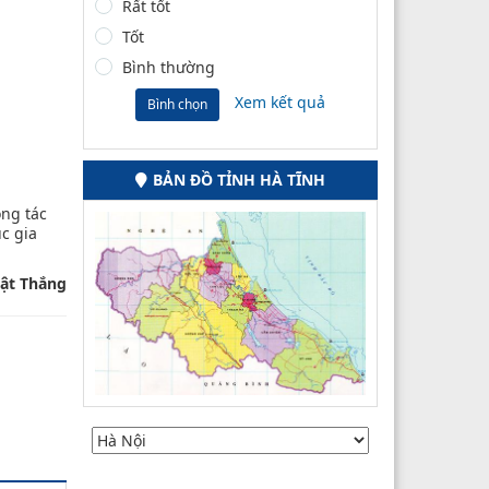
Rất tốt
Tốt
Bình thường
Xem kết quả
Bình chọn
BẢN ĐỒ TỈNH HÀ TĨNH
ông tác
úc gia
ật Thắng