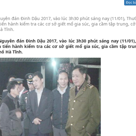
Đọc b
Xử lý kiến nghị - Khiếu nại tố cáo
Khác
yên đán Đinh Dậu 2017, vào lúc 3h30 phút sáng nay (11/01), Th
iến hành kiểm tra các cơ sở giết mổ gia súc, gia cầm tập trung, cở
à Tĩnh.
guyên đán Đinh Dậu 2017, vào lúc 3h30 phút sáng nay (11/01)
 tiến hành kiểm tra các cơ sở giết mổ gia súc, gia cầm tập tru
hố Hà Tĩnh.