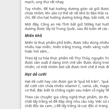
mạch, ung thư rất nhạy.
Tuy nhiên, để hạt hướng dương giòn và giữ được
chứa nhôm, khi vào cơ thể sẽ rất khó bị đào thải r
chí, để cho hạt hướng dương bóng đẹp, bắt mắt, nhà
Mới đây, Công an Hà Tĩnh bắt giữ 500kg hạt hư
dương được lấy từ Trung Quốc, sau đó tuồn về các c
Miến khô
Miến là thực phẩm phổ biến, được tiêu dùng nhiều 
nhiều loại miến, miến trắng trong, miến vàng r
hoặc hơi xám…
Theo kỹ sư hóa thực phẩm Hồ Thu Thủy, nguyên Tru
được sản xuất ở dạng tinh chế vẫn được dùng trong
nhiên, có một nhóm ôxit sắt được tinh chế ở mức 
Hạt dẻ cười
Hạt dẻ cười hay còn được gọi là “quả hồ trăn”, “qu
dẻ cười còn chứa nhiều vitamin C, canxi, sắt, ma
cơ thể, đặc biệt là chống ngán sau mâm cỗ ngày Tế
Theo các chuyên gia công nghệ thực phẩm, do th
chất tẩy trắng vỏ để đáp ứng nhu cầu này. Việc sử 
chất độc da cam…) để tẩy trắng là cực độc vì trong