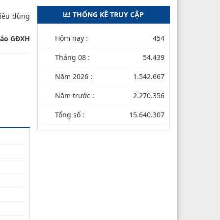
THỐNG KÊ TRUY CẬP
tiêu dùng
Hôm nay :
454
Báo GĐXH
Tháng 08 :
54.439
Năm 2026 :
1.542.667
Năm trước :
2.270.356
Tổng số :
15.640.307