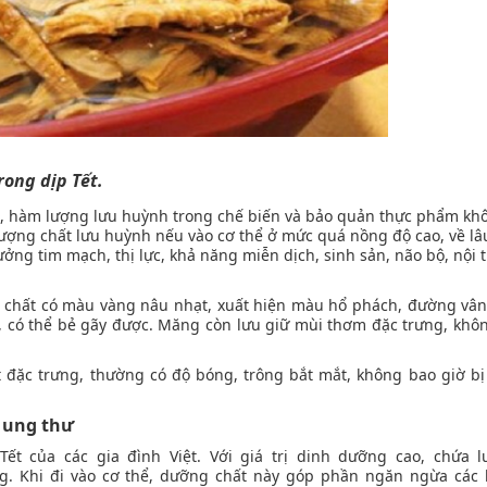
ong dịp Tết.
áo, hàm lượng lưu huỳnh trong chế biến và bảo quản thực phẩm kh
ượng chất lưu huỳnh nếu vào cơ thể ở mức quá nồng độ cao, về lâu
ởng tim mạch, thị lực, khả năng miễn dịch, sinh sản, não bộ, nội t
chất có màu vàng nâu nhạt, xuất hiện màu hổ phách, đường vân 
ay, có thể bẻ gãy được. Măng còn lưu giữ mùi thơm đặc trưng, khô
 đặc trưng, thường có độ bóng, trông bắt mắt, không bao giờ b
 ung thư
ết của các gia đình Việt. Với giá trị dinh dưỡng cao, chứa 
ồng. Khi đi vào cơ thể, dưỡng chất này góp phần ngăn ngừa các