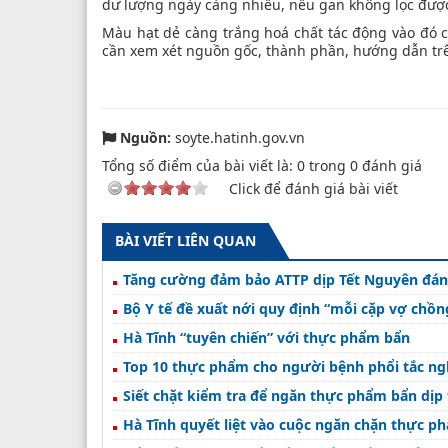
dư lượng ngày càng nhiều, nếu gan không lọc được 
Màu hạt dẻ càng trắng hoá chất tác động vào đó c
cần xem xét nguồn gốc, thành phần, hướng dẫn tr
Nguồn:
soyte.hatinh.gov.vn
Tổng số điểm của bài viết là:
0
trong
0
đánh giá
Click để đánh giá bài viết
BÀI VIẾT LIÊN QUAN
Tăng cường đảm bảo ATTP dịp Tết Nguyên đán
Bộ Y tế đề xuất nới quy định “mỗi cặp vợ chồng
Hà Tĩnh “tuyên chiến” với thực phẩm bẩn
Top 10 thực phẩm cho người bệnh phổi tắc n
Siết chặt kiểm tra để ngăn thực phẩm bẩn dịp
Hà Tĩnh quyết liệt vào cuộc ngăn chặn thực p