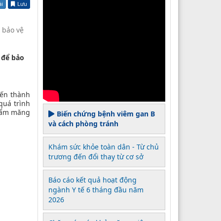
ài
Lưu
 bảo vệ
 để bảo
iến thành
quá trình
phẩm măng
Biến chứng bệnh viêm gan B
và cách phòng tránh
Khám sức khỏe toàn dân - Từ chủ
trương đến đổi thay từ cơ sở
Báo cáo kết quả hoạt động
ngành Y tế 6 tháng đầu năm
2026