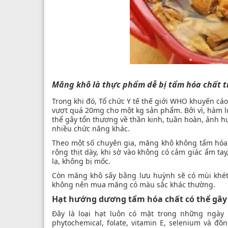
Măng khô là thực phẩm dễ bị tẩm hóa chất tr
Trong khi đó, Tổ chức Y tế thế giới WHO khuyến c
vượt quá 20mg cho một kg sản phẩm. Bởi vì, hàm l
thể gây tổn thương về thần kinh, tuần hoàn, ảnh hư
nhiều chức năng khác.
Theo một số chuyên gia, măng khô không tẩm hóa 
rộng thịt dày, khi sờ vào không có cảm giác ẩm t
lạ, không bị mốc.
Còn măng khô sấy bằng lưu huỳnh sẽ có mùi khét
không nên mua măng có màu sắc khác thường.
Hạt hướng dương tẩm hóa chất có thể gây
Đây là loại hạt luôn có mặt trong những ngày T
phytochemical, folate, vitamin E, selenium và đ