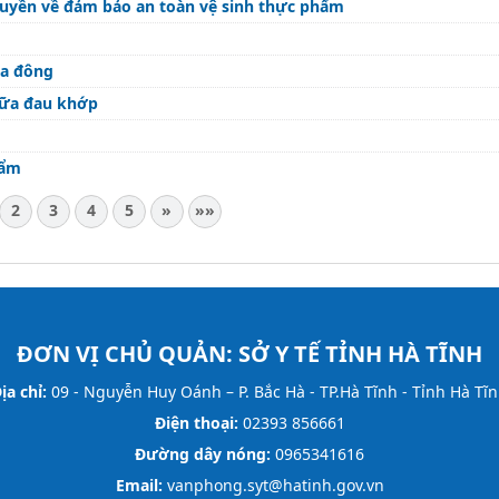
truyền về đảm bảo an toàn vệ sinh thực phẩm
ùa đông
hữa đau khớp
hẩm
2
3
4
5
»
»»
ĐƠN VỊ CHỦ QUẢN:
SỞ Y TẾ TỈNH HÀ TĨNH
ịa chỉ:
09 - Nguyễn Huy Oánh – P. Bắc Hà - TP.Hà Tĩnh - Tỉnh Hà Tĩ
Điện thoại:
02393 856661
Đường dây nóng:
0965341616
Email:
vanphong.syt@hatinh.gov.vn