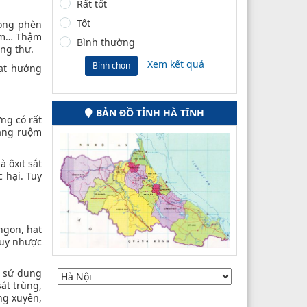
Rất tốt
Tốt
rong phèn
iảm… Thậm
Bình thường
ung thư.
Xem kết quả
Bình chọn
ạt hướng
BẢN ĐỒ TỈNH HÀ TĨNH
ng có rất
vàng ruộm
 ôxit sắt
 hại. Tuy
ngon, hạt
suy nhược
t sử dụng
át trùng,
ng xuyên,