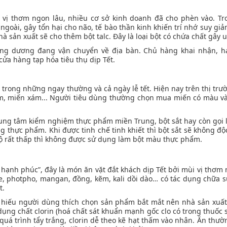
 vị thơm ngon lâu, nhiều cơ sở kinh doanh đã cho phèn vào. T
a ngoài, gây tổn hại cho não, tế bào thần kinh khiến trí nhớ suy g
 sản xuất sẽ cho thêm bột talc. Đây là loại bột có chứa chất gây 
ớng dương đang vận chuyển về địa bàn. Chủ hàng khai nhận, h
ửa hàng tạp hóa tiêu thụ dịp Tết.
trong những ngay thường và cả ngày lễ tết. Hiện nay trên thị trườ
uộm, miến xám... Người tiêu dùng thường chọn mua miến có màu 
ng tâm kiểm nghiệm thực phẩm miền Trung, bột sắt hay còn gọi là
 thực phẩm. Khi được tinh chế tinh khiết thì bột sắt sẽ không độc
độ rất thấp thì không được sử dụng làm bột màu thực phẩm.
ả hạnh phúc”, đây là món ăn vặt đắt khách dịp Tết bởi mùi vị thơm 
gie, photpho, mangan, đồng, kẽm, kali dồi dào… có tác dụng chữa 
t.
ị hiếu người dùng thích chọn sản phẩm bắt mắt nên nhà sản xuấ
dụng chất clorin (hoá chất sát khuẩn mạnh gốc clo có trong thuốc s
 quá trình tẩy trắng, clorin dễ theo kẽ hạt thấm vào nhân. Ăn thườ