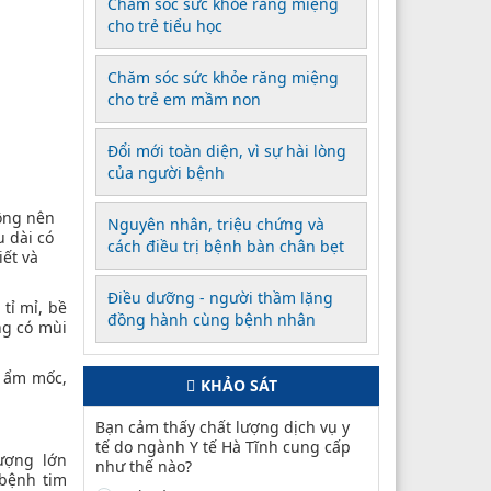
Chăm sóc sức khỏe răng miệng
cho trẻ tiểu học
Chăm sóc sức khỏe răng miệng
cho trẻ em mầm non
Đổi mới toàn diện, vì sự hài lòng
của người bệnh
ông nên
Nguyên nhân, triệu chứng và
 dài có
cách điều trị bệnh bàn chân bẹt
iết và
Điều dưỡng - người thầm lặng
tỉ mỉ, bề
đồng hành cùng bệnh nhân
ng có mùi
ị ẩm mốc,
KHẢO SÁT
Bạn cảm thấy chất lượng dịch vụ y
tế do ngành Y tế Hà Tĩnh cung cấp
lượng lớn
như thế nào?
 bệnh tim