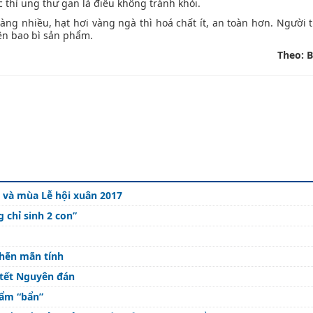
thì ung thư gan là điều không tránh khỏi.
àng nhiều, hạt hơi vàng ngà thì hoá chất ít, an toàn hơn. Người 
ên bao bì sản phẩm.
Theo: 
 và mùa Lễ hội xuân 2017
 chỉ sinh 2 con”
ghẽn mãn tính
 tết Nguyên đán
hẩm “bẩn”