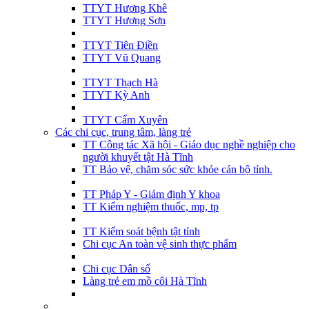
TTYT Hương Khê
TTYT Hương Sơn
TTYT Tiên Điền
TTYT Vũ Quang
TTYT Thạch Hà
TTYT Kỳ Anh
TTYT Cẩm Xuyên
Các chi cục, trung tâm, làng trẻ
TT Công tác Xã hội - Giáo dục nghề nghiệp cho
người khuyết tật Hà Tĩnh
TT Bảo vệ, chăm sóc sức khỏe cán bộ tỉnh.
TT Pháp Y - Giám định Y khoa
TT Kiểm nghiệm thuốc, mp, tp
TT Kiểm soát bệnh tật tỉnh
Chi cục An toàn vệ sinh thực phẩm
Chi cục Dân số
Làng trẻ em mồ côi Hà Tĩnh