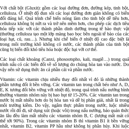
Với chất bột (Gluxit): gồm các loại đường đơn, đường kép, tinh bột,
celluloza. Ở nhiệt độ đun sôi các loại đường đơn giản không có biến
đổi đáng kể. Quá trình chế biến nóng làm cho tinh bột dễ tiêu hơn,
celluloza không bị nứt ra và trở nên mềm hơn, cho phép các dịch tiêu
hóa tiếp xúc với các thành phần dinh dưỡng trong tế bào thực vật
(thường celluloza tạo một lớp màng bao bọc bên ngoài tế bào của các
loại hạt, củ, rau…). Nhưng khi chế biến ở nhiệt độ cao đặc biệt là
trong môi trường khô không có nước, các thành phần của tinh bột
cũng bị biến đổi khó tiêu hóa hoặc độc hại với cơ thể.
Các loại chất khoáng (Canxi, phosootspho, kali, magiê…) trong quá
trình nấu có các biển đổi về số lượng do chúng hòa tan vào nước. Do
vậy nên sử dụng thức ăn cả phần cái và phần nước.
Vitamin: các vitamin chịu nhiều thay đổi nhất vì đó là những thành
phần tương đối ít bền vững. Các vitamin tan trong chất béo như A, D,
E, K tương đối bền vững với nhiệt độ, trong quá trình nấu nướng bình
thường vitamin nhóm này bị hao hụt từ 15-20%. Các vitamin tan trong
nước bị mất nhiều hơn do bị hòa tan và dễ bị phân giải, nhất là trong
môi trường kiềm. Do vậy, ngâm thực phẩm trong nước, luộc nhiều
nước rồi đổ đi, sử dụng xút (hoặc vôi) trong nấu nướng, bảo quản thức
ăn lâu đều làm mất nhiều các vitamin nhóm B, C (lượng mất mát có
thể tới 90%). Trong các vitamin nhóm B thì vitamin B1 ít bền vững
nhất, vitamin B2, vitamin PP hầu như không bị phân hủy. Khi luộc