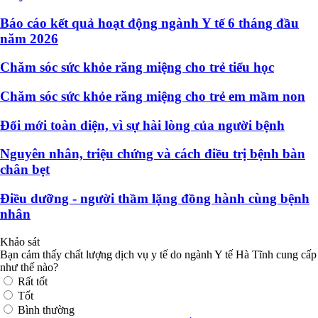
Báo cáo kết quả hoạt động ngành Y tế 6 tháng đầu
năm 2026
Chăm sóc sức khỏe răng miệng cho trẻ tiểu học
Chăm sóc sức khỏe răng miệng cho trẻ em mầm non
Đổi mới toàn diện, vì sự hài lòng của người bệnh
Nguyên nhân, triệu chứng và cách điều trị bệnh bàn
chân bẹt
Điều dưỡng - người thầm lặng đồng hành cùng bệnh
nhân
Khảo sát
Bạn cảm thấy chất lượng dịch vụ y tế do ngành Y tế Hà Tĩnh cung cấp
như thế nào?
Rất tốt
Tốt
Bình thường