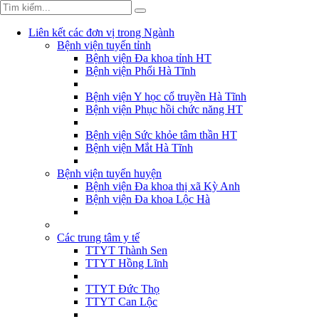
Liên kết các đơn vị trong Ngành
Bệnh viện tuyến tỉnh
Bệnh viện Đa khoa tỉnh HT
Bệnh viện Phổi Hà Tĩnh
Bệnh viện Y học cổ truyền Hà Tĩnh
Bệnh viện Phục hồi chức năng HT
Bệnh viện Sức khỏe tâm thần HT
Bệnh viện Mắt Hà Tĩnh
Bệnh viện tuyến huyện
Bệnh viện Đa khoa thị xã Kỳ Anh
Bệnh viện Đa khoa Lộc Hà
Các trung tâm y tế
TTYT Thành Sen
TTYT Hồng Lĩnh
TTYT Đức Thọ
TTYT Can Lộc