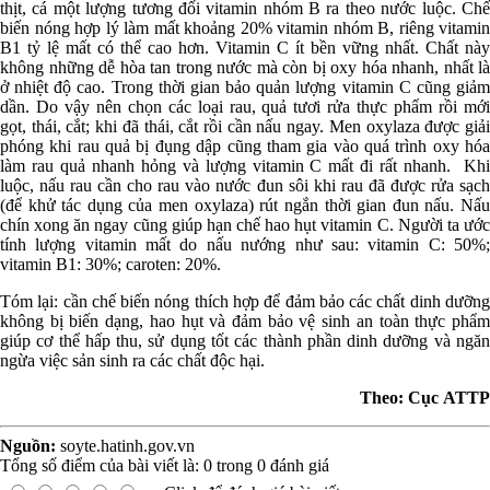
thịt, cá một lượng tương đối vitamin nhóm B ra theo nước luộc. Chế
biến nóng hợp lý làm mất khoảng 20% vitamin nhóm B, riêng vitamin
B1 tỷ lệ mất có thể cao hơn. Vitamin C ít bền vững nhất. Chất này
không những dễ hòa tan trong nước mà còn bị oxy hóa nhanh, nhất là
ở nhiệt độ cao. Trong thời gian bảo quản lượng vitamin C cũng giảm
dần. Do vậy nên chọn các loại rau, quả tươi rửa thực phẩm rồi mới
gọt, thái, cắt; khi đã thái, cắt rồi cần nấu ngay. Men oxylaza được giải
phóng khi rau quả bị đụng dập cũng tham gia vào quá trình oxy hóa
làm rau quả nhanh hỏng và lượng vitamin C mất đi rất nhanh. Khi
luộc, nấu rau cần cho rau vào nước đun sôi khi rau đã được rửa sạch
(để khử tác dụng của men oxylaza) rút ngắn thời gian đun nấu. Nấu
chín xong ăn ngay cũng giúp hạn chế hao hụt vitamin C. Người ta ước
tính lượng vitamin mất do nấu nướng như sau: vitamin C: 50%;
vitamin B1: 30%; caroten: 20%.
Tóm lại: cần chế biến nóng thích hợp để đảm bảo các chất dinh dưỡng
không bị biến dạng, hao hụt và đảm bảo vệ sinh an toàn thực phẩm
giúp cơ thể hấp thu, sử dụng tốt các thành phần dinh dưỡng và ngăn
ngừa việc sản sinh ra các chất độc hại.
Theo: Cục ATTP
Nguồn:
soyte.hatinh.gov.vn
Tổng số điểm của bài viết là:
0
trong
0
đánh giá