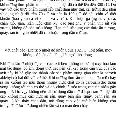
0
khi nướng thực phẩm trên bếp than nhiệt độ có thể lên đến 300
C. Do
0
vậy với các thực phẩm cung cấp chất đạm như thịt, cá, trứng đều phải
sử dụng nhiệt độ trên 70
C và nên là 100
C để nấu chín và diệ
0
0
khuẩn (bao gồm cả vi khuẩn và vi rút). Khi luộc gà (ngan, vịt), cá,
chân giò, gan…cần luộc chín kỹ, đặc biệt chú ý phần thịt sát với
xương không để còn màu hồng. Hạn chế sử dụng các thức ăn nướng,
quay, rán trong lò nhiệt độ cao hoặc trong dầu mỡ lâu.
Với chất béo (Lipit): ở nhiệt độ không quá 102
C, lipit (dầu, mỡ)
0
không có biến đổi đáng kể ngoài hóa lỏng.
Khi đun lâu ở nhiệt độ cao các axit béo không no sẽ bị oxy hóa làm
mất tác dụng có ích, đồng thời các liên kết kép trong cấu trúc của các
axit này bị bẻ gãy tạo thành các sản phẩm trung gian như là peroxit
aldehyt có hại đối với cơ thể. Khi nướng thức ăn trên bếp lửa mỡ chảy
ra rơi xuống tạo mùi thơm nhưng thực chất đó là carbuahydro thơm
vòng không tốt cho cơ thể và đó chính là một trong các tác nhân gây
ung thư. Do vậy không nên tái sử dụng dầu mỡ đã qua rán ở nhiệt độ
cao không mua các thức ăn rán, quay bán sẵn (quẩy, bánh rán, gà
quay…) khi thấy chảo dầu, mỡ dùng cho việc chế biến không còn
trong, đã được sử dụng nhiều lần và có màu đen cháy.