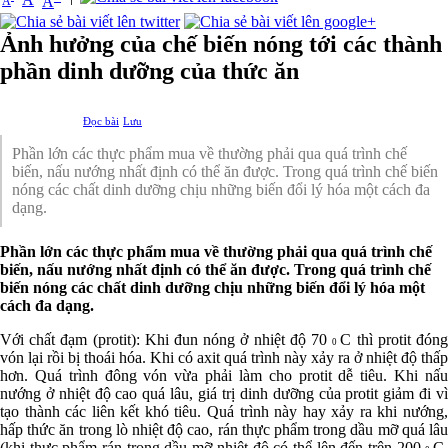
A
A
Ảnh hưởng của chế biến nóng tới các thành
phần dinh dưỡng của thức ăn
Đọc bài
Lưu
Phần lớn các thực phẩm mua về thường phải qua quá trình chế
biến, nấu nướng nhất định có thể ăn được. Trong quá trình chế biến
nóng các chất dinh dưỡng chịu những biến đổi lý hóa một cách đa
dạng.
Phần lớn các thực phẩm mua về thường phải qua quá trình chế
biến, nấu nướng nhất định có thể ăn được. Trong quá trình chế
biến nóng các chất dinh dưỡng chịu những biến đổi lý hóa một
cách đa dạng.
Với chất đạm (protit): Khi đun nóng ở nhiệt độ 70
C thì protit đón
0
vón lại rồi bị thoái hóa. Khi có axit quá trình này xảy ra ở nhiệt độ thấp
hơn. Quá trình đông vón vừa phải làm cho protit dễ tiêu. Khi nấu
nướng ở nhiệt độ cao quá lâu, giá trị dinh dưỡng của protit giảm đi vì
tạo thành các liên kết khó tiêu. Quá trình này hay xảy ra khi nướng,
hấp thức ăn trong lò nhiệt độ cao, rán thực phẩm trong dầu mỡ quá lâu
(khi thực phẩm rán trong dầu mỡ nhiệt độ có thể lên đến trên 200
C,