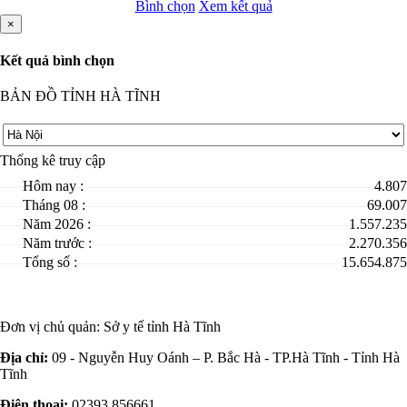
Bình chọn
Xem kết quả
×
Kết quả bình chọn
BẢN ĐỒ TỈNH HÀ TĨNH
Thống kê truy cập
Hôm nay :
4.807
Tháng 08 :
69.007
Năm 2026 :
1.557.235
Năm trước :
2.270.356
Tổng số :
15.654.875
Đơn vị chủ quản:
Sở y tế tỉnh Hà Tĩnh
Địa chỉ:
09 - Nguyễn Huy Oánh – P. Bắc Hà - TP.Hà Tĩnh - Tỉnh Hà
Tĩnh
Điện thoại:
02393 856661