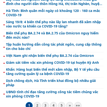
đình cho người dân thôn Hồng Hà, thị trấn Nghèn, huyện
Can Lộc
Hà Tĩnh: Bình quân mỗi ngày có khoảng 120 - 160 ca mắc
COVID-19
Sáng 19/8: 4 biến thể phụ nào lây lan nhanh đã xâm nhập
vào nước ta khiến ca COVID-19 tăng?
Biến thể phụ BA.2.74 và BA.2.75 của Omicron nguy hiểm
đến mức nào?
Tập huấn hướng dẫn công tác phát ngôn, cung cấp thông
tin cho báo chí
Việt Nam ghi nhận biến thể phụ BA.2.74 của Omicron
Giám sát tiêm vắc xin phòng COVID-19 tại huyện Kỳ Anh
Khẩn: Hàng loạt biến thể mới xâm nhập, Bộ Y tế yêu cầu
tăng cường quản lý ca bệnh COVID-19
Dịch chồng dịch, Hà Tĩnh triển khai đồng bộ nhiều giải
pháp
UBND tỉnh chỉ đạo tăng cường công tác tiêm chủng vắc
xin phòng COVID-19
1
2
3
4
5
»
»»