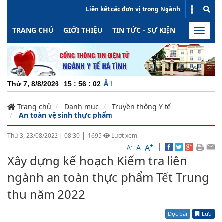
Liên kết các đơn vị trong Ngành
TRANG CHỦ
GIỚI THIỆU
TIN TỨC - SỰ KIỆN
HOẠT ĐỘN
Toggle
naviga
CHU
Thứ 7, 8/8/2026
15
:
56
:
02
Trang chủ
Danh mục
Truyền thông Y tế
An toàn vệ sinh thực phẩm
|
Thứ 3, 23/08/2022
|
08:30
1695
Lượt xem
+
|
A
-
A
A
Xây dựng kế hoạch Kiểm tra liên
ngành an toàn thực phẩm Tết Trung
thu năm 2022
Đọc bài
Lưu