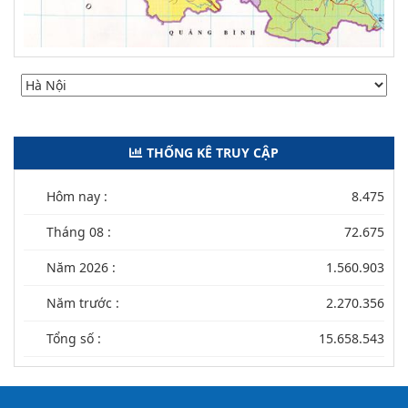
THỐNG KÊ TRUY CẬP
Hôm nay :
8.475
Tháng 08 :
72.675
Năm 2026 :
1.560.903
Năm trước :
2.270.356
Tổng số :
15.658.543