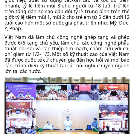
giới; hiệu suất sử dụng vắc-xin cao và tốc độ tiêm
nhanh; tỷ lệ tiêm mũi 3 cho người từ 18 tuổi trở lên
trên tổng dân số cao gấp đôi tỷ lệ trung bình trên thế
giới; tỷ lệ tiêm mũi 1, mũi 2 cho trẻ em từ 5 đến dưới 12
tuổi cao hơn một số quốc gia phát triển như: Mỹ, Đức,
Ý, Pháp...
Việt Nam đã làm chủ công nghệ ghép tạng và ghép
được 6/6 tạng chủ yếu, làm chủ các công nghệ phẫu
thuật nội soi và can thiệp tim mạch, châm cứu với chi
phí giảm từ 1/2- 1/3. Một số kỹ thuật cao của Việt Nam
đã được quốc tế cử chuyên gia đến học hỏi và mời báo
cáo, trình diễn kỹ thuật tại các hội nghị chuyên ngành
lớn tại các nước.