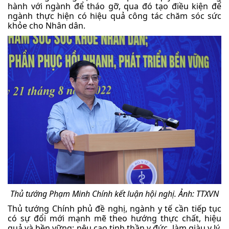
hành với ngành để tháo gỡ, qua đó tạo điều kiện để
ngành thực hiện có hiệu quả công tác chăm sóc sức
khỏe cho Nhân dân.
Thủ tướng Phạm Minh Chính kết luận hội nghị. Ảnh: TTXVN
Thủ tướng Chính phủ đề nghị, ngành y tế cần tiếp tục
có sự đổi mới mạnh mẽ theo hướng thực chất, hiệu
quả và bền vững; nêu cao tinh thần y đức, làm giàu y lý,