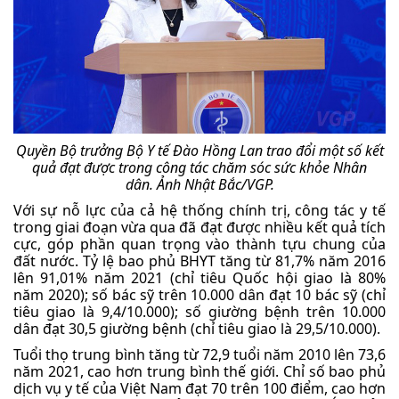
Quyền Bộ trưởng Bộ Y tế Đào Hồng Lan trao đổi một số kết
quả đạt được trong công tác chăm sóc sức khỏe Nhân
dân.
Ảnh Nhật Bắc/VGP.
Với sự nỗ lực của cả hệ thống chính trị, công tác y tế
trong giai đoạn vừa qua đã đạt được nhiều kết quả tích
cực, góp phần quan trọng vào thành tựu chung của
đất nước. Tỷ lệ bao phủ BHYT tăng từ 81,7% năm 2016
lên 91,01% năm 2021 (chỉ tiêu Quốc hội giao là 80%
năm 2020); số bác sỹ trên 10.000 dân đạt 10 bác sỹ (chỉ
tiêu giao là 9,4/10.000); số giường bệnh trên 10.000
dân đạt 30,5 giường bệnh (chỉ tiêu giao là 29,5/10.000).
Tuổi thọ trung bình tăng từ 72,9 tuổi năm 2010 lên 73,6
năm 2021, cao hơn trung bình thế giới. Chỉ số bao phủ
dịch vụ y tế của Việt Nam đạt 70 trên 100 điểm, cao hơn