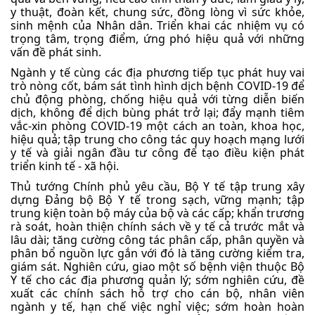
y thuật, đoàn kết, chung sức, đồng lòng vì sức khỏe,
sinh mệnh của Nhân dân. Triển khai các nhiệm vụ có
trọng tâm, trọng điểm, ứng phó hiệu quả với những
vấn đề phát sinh.
Ngành y tế cùng các địa phương tiếp tục phát huy vai
trò nòng cốt, bám sát tình hình dịch bệnh COVID-19 để
chủ động phòng, chống hiệu quả với từng diễn biến
dịch, không để dịch bùng phát trở lại; đẩy mạnh tiêm
vắc-xin phòng COVID-19 một cách an toàn, khoa học,
hiệu quả; tập trung cho công tác quy hoạch mạng lưới
y tế và giải ngân đầu tư công để tạo điều kiện phát
triển kinh tế - xã hội.
Thủ tướng Chính phủ yêu cầu, Bộ Y tế tập trung xây
dựng Đảng bộ Bộ Y tế trong sạch, vững mạnh; tập
trung kiện toàn bộ máy của bộ và các cấp; khẩn trương
rà soát, hoàn thiện chính sách về y tế cả trước mắt và
lâu dài; tăng cường công tác phân cấp, phân quyền và
phân bổ nguồn lực gắn với đó là tăng cường kiểm tra,
giám sát. Nghiên cứu, giao một số bệnh viện thuộc Bộ
Y tế cho các địa phương quản lý; sớm nghiên cứu, đề
xuất các chính sách hỗ trợ cho cán bộ, nhân viên
ngành y tế, hạn chế việc nghỉ việc; sớm hoàn hoàn