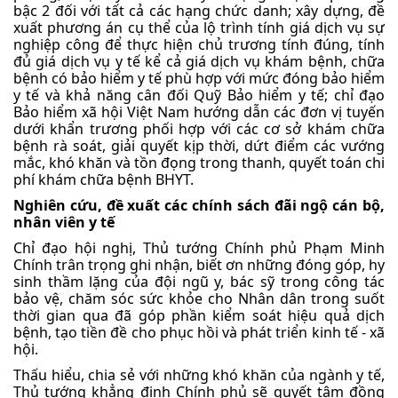
bậc 2 đối với tất cả các hạng chức danh; xây dựng, đề
xuất phương án cụ thể của lộ trình tính giá dịch vụ sự
nghiệp công để thực hiện chủ trương tính đúng, tính
đủ giá dịch vụ y tế kể cả giá dịch vụ khám bệnh, chữa
bệnh có bảo hiểm y tế phù hợp với mức đóng bảo hiểm
y tế và khả năng cân đối Quỹ Bảo hiểm y tế; chỉ đạo
Bảo hiểm xã hội Việt Nam hướng dẫn các đơn vị tuyến
dưới khẩn trương phối hợp với các cơ sở khám chữa
bệnh rà soát, giải quyết kịp thời, dứt điểm các vướng
mắc, khó khăn và tồn đọng trong thanh, quyết toán chi
phí khám chữa bệnh BHYT.
Nghiên cứu, đề xuất các chính sách đãi ngộ cán bộ,
nhân viên y tế
Chỉ đạo hội nghị, Thủ tướng Chính phủ Phạm Minh
Chính trân trọng ghi nhận, biết ơn những đóng góp, hy
sinh thầm lặng của đội ngũ y, bác sỹ trong công tác
bảo vệ, chăm sóc sức khỏe cho Nhân dân trong suốt
thời gian qua đã góp phần kiểm soát hiệu quả dịch
bệnh, tạo tiền đề cho phục hồi và phát triển kinh tế - xã
hội.
Thấu hiểu, chia sẻ với những khó khăn của ngành y tế,
Thủ tướng khẳng định Chính phủ sẽ quyết tâm đồng