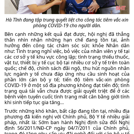
Hà Tĩnh đang tập trung quyết liệt cho công tác tiêm vắc-xin
phòng COVID-19 cho người dân.
Bên cạnh những kết quả đạt được, hội nghị đã thẳng
thắn nhìn nhận những hạn chế đang tồn tại, ảnh
hưởng đến công tác chăm sóc sức khỏe Nhân dân
như: Tình trạng nghỉ việc, bỏ việc của nhân viên y tế tại
các cơ sở y tế khu vực công lập; tình trạng thiếu thuốc,
vật tư, thiết bị y tế cục bộ tại nhiều cơ sở y tế trên toàn
quốc; chế độ, chính sách đãi ngộ, thu hút nguồn nhân
lực ngành y tế chưa đáp ứng nhu cầu sinh hoạt của
phần lớn cán bộ y tế; tiến độ tiêm vắc-xin phòng
COVID-19 ở một số địa phương không đạt tiến độ; tình
trạng quá tải vẫn chưa được giải quyết triệt để ở các
bệnh viện tuyến cuối; tình trạng mất cân bằng giới tính
khi sinh tiếp tục gia tăng…
Trước những khó khăn, bất cập đang tồn tại, nhiều địa
phương đã kiến nghị với Chính phủ, Bộ Y tế nhiều giải
pháp, nhất là: Sớm ban hành Nghị định sửa đổi Nghị
định 56/2011/NĐ-CP ngày 04/7/2011 của Chính phủ,
trong đó tăng phụ cấp ưu đãi nghề đối với cán bộ y tế