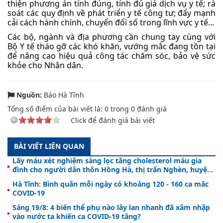
thiện phương án tính đúng, tính đủ giá dịch vụ y tế; rà
soát các quy định về phát triển y tế công tư; đẩy mạnh
cải cách hành chính, chuyển đổi số trong lĩnh vực y tế...
Các bộ, ngành và địa phương cần chung tay cùng với
Bộ Y tế tháo gỡ các khó khăn, vướng mắc đang tồn tại
để nâng cao hiệu quả công tác chăm sóc, bảo vệ sức
khỏe cho Nhân dân.
Nguồn:
Báo Hà Tĩnh
Tổng số điểm của bài viết là:
0
trong
0
đánh giá
Click để đánh giá bài viết
BÀI VIẾT LIÊN QUAN
Lấy máu xét nghiệm sàng lọc tăng cholesterol máu gia
đình cho người dân thôn Hồng Hà, thị trấn Nghèn, huyện
Can Lộc
Hà Tĩnh: Bình quân mỗi ngày có khoảng 120 - 160 ca mắc
COVID-19
Sáng 19/8: 4 biến thể phụ nào lây lan nhanh đã xâm nhập
vào nước ta khiến ca COVID-19 tăng?