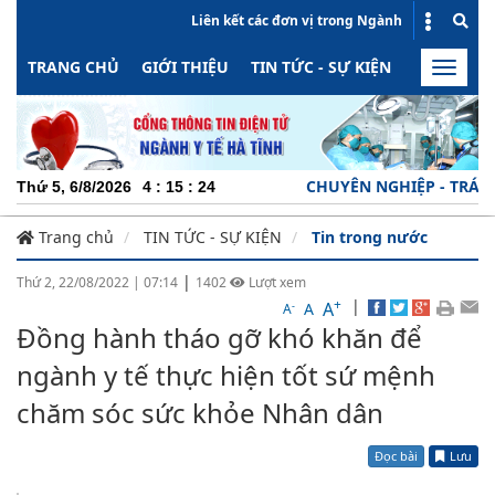
Liên kết các đơn vị trong Ngành
TRANG CHỦ
GIỚI THIỆU
TIN TỨC - SỰ KIỆN
HOẠT ĐỘN
Toggle
naviga
CHUYÊN NGHIỆP - TRÁCH NHIỆM - NĂN
Thứ 5, 6/8/2026
4
:
15
:
25
Trang chủ
TIN TỨC - SỰ KIỆN
Tin trong nước
|
Thứ 2, 22/08/2022
|
07:14
1402
Lượt xem
+
|
A
-
A
A
Đồng hành tháo gỡ khó khăn để
ngành y tế thực hiện tốt sứ mệnh
chăm sóc sức khỏe Nhân dân
Đọc bài
Lưu