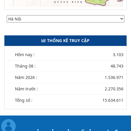
THỐNG KÊ TRUY CẬP
Hôm nay :
3.103
Tháng 08 :
48.743
Năm 2026 :
1.536.971
Năm trước :
2.270.356
Tổng số :
15.634.611