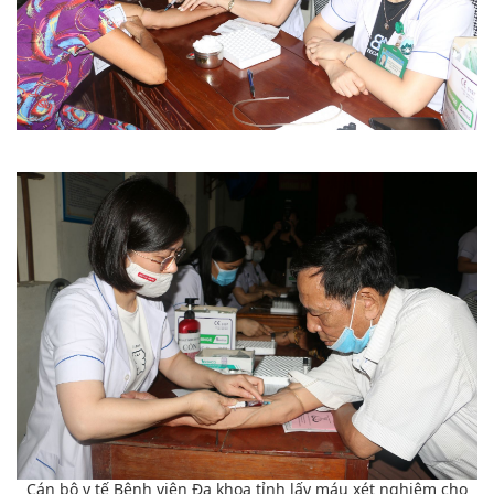
Cán bộ y tế Bệnh viện Đa khoa tỉnh lấy máu xét nghiệm cho