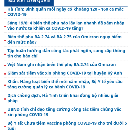
BÀI VIẾT LIÊN QUAN
Hà Tĩnh: Bình quân mỗi ngày có khoảng 120 - 160 ca mắc
COVID-19
Sáng 19/8: 4 biến thể phụ nào lây lan nhanh đã xâm nhập
vào nước ta khiến ca COVID-19 tăng?
Biến thể phụ BA.2.74 và BA.2.75 của Omicron nguy hiểm
đến mức nào?
Tập huấn hướng dẫn công tác phát ngôn, cung cấp thông
tin cho báo chí
Việt Nam ghi nhận biến thể phụ BA.2.74 của Omicron
Giám sát tiêm vắc xin phòng COVID-19 tại huyện Kỳ Anh
Khẩn: Hàng loạt biến thể mới xâm nhập, Bộ Y tế yêu cầu
tăng cường quản lý ca bệnh COVID-19
Dịch chồng dịch, Hà Tĩnh triển khai đồng bộ nhiều giải
pháp
UBND tỉnh chỉ đạo tăng cường công tác tiêm chủng vắc
xin phòng COVID-19
Bộ Y tế: Chưa tiêm vaccine phòng COVID-19 cho trẻ dưới 5
tuổi