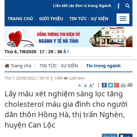
Liên kết các đơn vị trong Ngành
TRANG CHỦ
GIỚI THIỆU
TIN TỨC - SỰ KIỆN
HOẠT ĐỘN
Toggle
naviga
CHUYÊN N
Thứ 6, 7/8/2026
17
:
29
:
39
Trang chủ
TIN TỨC - SỰ KIỆN
Tin trong ngành
|
Thứ 7, 20/08/2022
|
09:10
1396
Lượt xem
+
|
A
-
A
A
Lấy máu xét nghiệm sàng lọc tăng
cholesterol máu gia đình cho người
dân thôn Hồng Hà, thị trấn Nghèn,
huyện Can Lộc
Đọc bài
Lưu