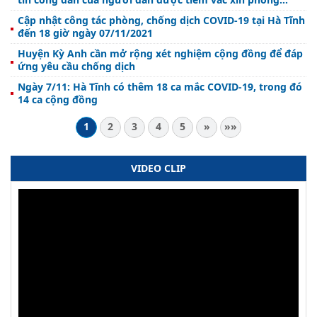
COVID-19.
Cập nhật công tác phòng, chống dịch COVID-19 tại Hà Tĩnh
đến 18 giờ ngày 07/11/2021
Huyện Kỳ Anh cần mở rộng xét nghiệm cộng đồng để đáp
ứng yêu cầu chống dịch
Ngày 7/11: Hà Tĩnh có thêm 18 ca mắc COVID-19, trong đó
14 ca cộng đồng
1
2
3
4
5
»
»»
VIDEO CLIP