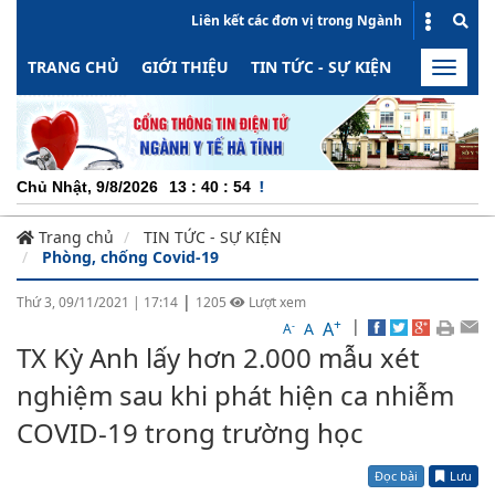
Liên kết các đơn vị trong Ngành
TRANG CHỦ
GIỚI THIỆU
TIN TỨC - SỰ KIỆN
HOẠT ĐỘN
Toggle
naviga
CHUYÊ
Chủ Nhật, 9/8/2026
13
:
40
:
55
Trang chủ
TIN TỨC - SỰ KIỆN
Phòng, chống Covid-19
|
Thứ 3, 09/11/2021
|
17:14
1205
Lượt xem
+
|
A
-
A
A
TX Kỳ Anh lấy hơn 2.000 mẫu xét
nghiệm sau khi phát hiện ca nhiễm
COVID-19 trong trường học
Đọc bài
Lưu