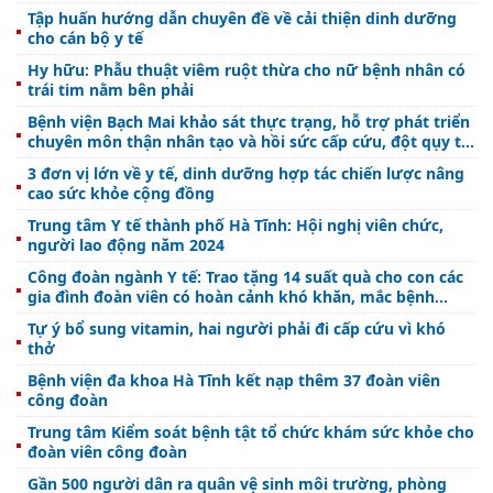
Tập huấn hướng dẫn chuyên đề về cải thiện dinh dưỡng
cho cán bộ y tế
Hy hữu: Phẫu thuật viêm ruột thừa cho nữ bệnh nhân có
trái tim nằm bên phải
Bệnh viện Bạch Mai khảo sát thực trạng, hỗ trợ phát triển
chuyên môn thận nhân tạo và hồi sức cấp cứu, đột qụy tại
Trung tâm y tế Nghi Xuân
3 đơn vị lớn về y tế, dinh dưỡng hợp tác chiến lược nâng
cao sức khỏe cộng đồng
Trung tâm Y tế thành phố Hà Tĩnh: Hội nghị viên chức,
người lao động năm 2024
Công đoàn ngành Y tế: Trao tặng 14 suất quà cho con các
gia đình đoàn viên có hoàn cảnh khó khăn, mắc bệnh
hiểm nghèo
Tự ý bổ sung vitamin, hai người phải đi cấp cứu vì khó
thở
Bệnh viện đa khoa Hà Tĩnh kết nạp thêm 37 đoàn viên
công đoàn
Trung tâm Kiểm soát bệnh tật tổ chức khám sức khỏe cho
đoàn viên công đoàn
Gần 500 người dân ra quân vệ sinh môi trường, phòng