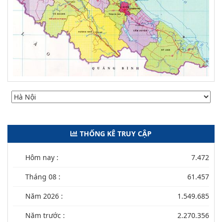
THỐNG KÊ TRUY CẬP
Hôm nay :
7.472
Tháng 08 :
61.457
Năm 2026 :
1.549.685
Năm trước :
2.270.356