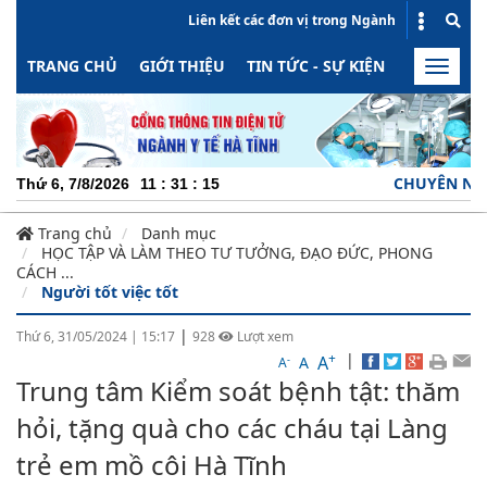
Liên kết các đơn vị trong Ngành
TRANG CHỦ
GIỚI THIỆU
TIN TỨC - SỰ KIỆN
HOẠT ĐỘN
Toggle
naviga
CHUYÊN NGHIỆP - TR
Thứ 6, 7/8/2026
11
:
31
:
16
Trang chủ
Danh mục
HỌC TẬP VÀ LÀM THEO TƯ TƯỞNG, ĐẠO ĐỨC, PHONG
CÁCH ...
Người tốt việc tốt
|
Thứ 6, 31/05/2024
|
15:17
928
Lượt xem
+
|
A
-
A
A
Trung tâm Kiểm soát bệnh tật: thăm
hỏi, tặng quà cho các cháu tại Làng
trẻ em mồ côi Hà Tĩnh