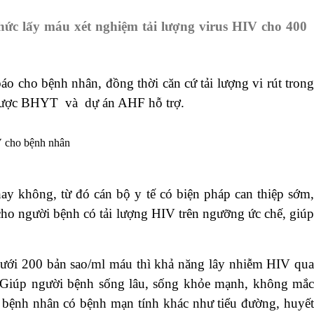
hức lấy máu xét nghiệm tải lượng virus HIV cho 400
báo cho bệnh nhân, đồng thời căn
cứ tải lượng vi rút tron
sẽ được BHYT và dự án AHF hỗ trợ.
V cho bệnh nhân
ay không
, t
ừ đó cán bộ y tế
có biện pháp can thiệp sớm
 cho người bệnh có tải lượng HIV trên ngưỡng ức chế, giú
 dưới 200 bản sao/ml máu thì khả năng lây nhiễm HIV qua
úp người bệnh sống lâu, sống khỏe mạnh, không mắc
 bệnh nhân có bệnh mạn tính khác như tiểu đường, huyết