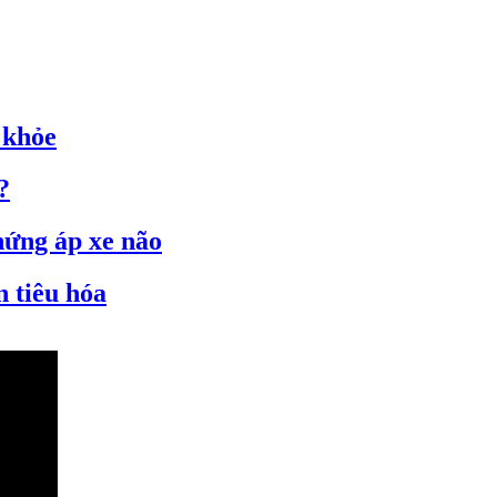
 khỏe
?
hứng áp xe não
n tiêu hóa