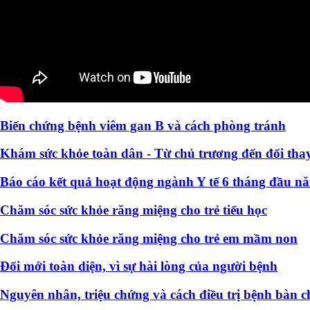
Biến chứng bệnh viêm gan B và cách phòng tránh
Khám sức khỏe toàn dân - Từ chủ trương đến đổi thay
Báo cáo kết quả hoạt động ngành Y tế 6 tháng đầu n
Chăm sóc sức khỏe răng miệng cho trẻ tiểu học
Chăm sóc sức khỏe răng miệng cho trẻ em mầm non
Đổi mới toàn diện, vì sự hài lòng của người bệnh
Nguyên nhân, triệu chứng và cách điều trị bệnh bàn c