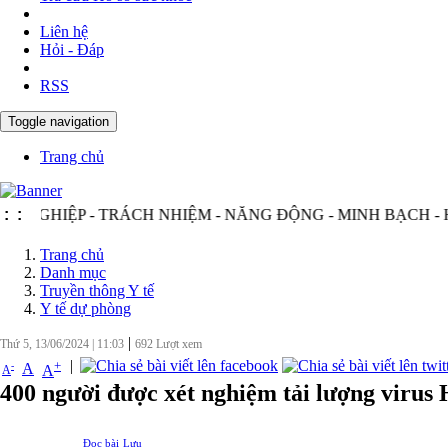
Liên hệ
Hỏi - Đáp
RSS
Toggle navigation
Trang chủ
IỆP - TRÁCH NHIỆM - NĂNG ĐỘNG - MINH BẠCH - HIỆU Q
:
:
Trang chủ
Danh mục
Truyền thông Y tế
Y tế dự phòng
|
Thứ 5, 13/06/2024
|
11:03
692
Lượt xem
|
+
-
A
A
A
400 người được xét nghiệm tải lượng virus
Đọc bài
Lưu