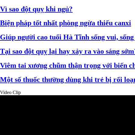
Vì sao đột quỵ khi ngủ?
Biện pháp tốt nhất phòng ngừa thiếu canxi
Giúp người cao tuổi Hà Tĩnh sống vui, sống
Tại sao đột quỵ lại hay xảy ra vào sáng sớm
Viêm tai xương chũm thận trọng với biến c
Một số thuốc thường dùng khi trẻ bị rối loạ
Video Clip