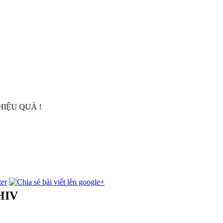
UẢ !
 HIV