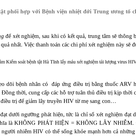
ật phối hợp với Bệnh viện nhiệt đới Trung ương tổ c
ng
để xét nghiệm, sau khi có kết quả, trung tâm sẽ thông 
u quả nhất. Việc thanh toán các chi phí xét nghiệm này 
âm Kiểm soát bệnh tật Hà Tĩnh lấy máu xét nghiệm tải lượng virus HI
eo dõi
bệnh nhân có
đáp ứng điều trị bằng thuốc ARV
h
Đồng thời, cung cấp các hỗ trợ tuân thủ điều trị kịp thời
 điều trị để giảm lây truyền HIV từ mẹ sang con…
đạt dưới ngưỡng phát hiện, tức là chỉ số xét nghiệm đạt
, nghĩa là KHÔNG PHÁT HIỆN = KHÔNG LÂY NHIỄM. Gi
ệc người nhiễm HIV có thể sống khỏe mạnh hơn cả những