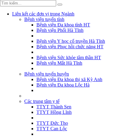
Liên kết các đơn vị trong Ngành
Bệnh viện tuyến tỉnh
Bệnh viện Đa khoa tỉnh HT
Bệnh viện Phổi Hà Tĩnh
Bệnh viện Y học cổ truyền Hà Tĩnh
Bệnh viện Phục hồi chức năng HT
Bệnh viện Sức khỏe tâm thần HT
Bệnh viện Mắt Hà Tĩnh
Bệnh viện tuyến huyện
Bệnh viện Đa khoa thị xã Kỳ Anh
Bệnh viện Đa khoa Lộc Hà
Các trung tâm y tế
TTYT Thành Sen
TTYT Hồng Lĩnh
TTYT Đức Thọ
TTYT Can Lộc