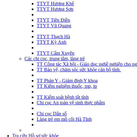
TTYT Hương Khê
TTYT Hương Sơn
TTYT Tiên Điền
TTYT Vũ Quang
TTYT Thạch Hà
TTYT Kỳ Anh
TTYT Cẩm Xuyên
Các chi cục, trung tâm, làng trẻ
TT Công tác Xã hội - Giáo dục nghề nghiệp cho ng
TT Bảo vệ, chăm sóc sức khỏe cán bộ tỉnh.
TT Pháp Y - Giám định Y khoa
TT Kiểm nghiệm thuốc, mp, tp
TT Kiểm soát bệnh tật tỉnh
Chi cục An toàn vệ sinh thực phẩm
Chi cục Dân số
Làng trẻ em mồ côi Hà Tĩnh
Tra cứu Hồ sơ sức khỏe