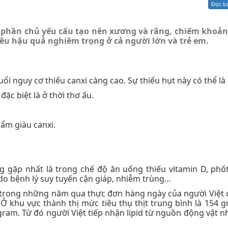
Đọc b
Xử lý kiến nghị - Khiếu nại tố cáo
Khác
nh phần chủ yếu cấu tạo nên xương và răng, chiếm khoả
hiều hậu quả nghiêm trọng ở cả người lớn và trẻ em.
i nguy cơ thiếu canxi càng cao. Sự thiếu hụt này có thể là
ặc biệt là ở thời thơ ấu.
ẩm giàu canxi.
g gặp nhất là trong chế độ ăn uống thiếu vitamin D, phố
 do bệnh lý suy tuyến cận giáp, nhiễm trùng…
 trong những năm qua thực đơn hàng ngày của người Việt 
. Ở khu vực thành thị mức tiêu thụ thịt trung bình là 154 
gram. Từ đó người Việt tiếp nhận lipid từ nguồn động vật n