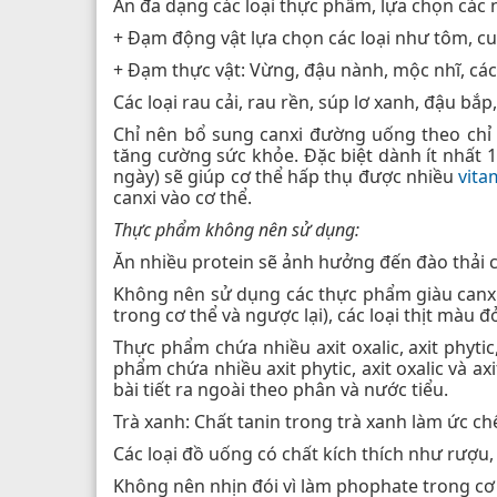
Ăn đa dạng các loại thực phẩm, lựa chọn cá
+ Đạm động vật lựa chọn các loại như tôm, cua
+ Đạm thực vật: Vừng, đậu nành, mộc nhĩ, các
Các loại rau cải, rau rền, súp lơ xanh, đậu b
Chỉ nên bổ sung canxi đường uống theo chỉ 
tăng cường sức khỏe. Đặc biệt dành ít nhất 
ngày) sẽ giúp cơ thể hấp thụ được nhiều
vita
canxi vào cơ thể.
Thực phẩm không nên sử dụng:
Ăn nhiều protein sẽ ảnh hưởng đến đào thải c
Không nên sử dụng các thực phẩm giàu canxi 
trong cơ thể và ngược lại), các loại thịt màu
Thực phẩm chứa nhiều axit oxalic, axit phytic
phẩm chứa nhiều axit phytic, axit oxalic và 
bài tiết ra ngoài theo phân và nước tiểu.
Trà xanh: Chất tanin trong trà xanh làm ức ch
Các loại đồ uống có chất kích thích như rượu,
Không nên nhịn đói vì làm phophate trong cơ