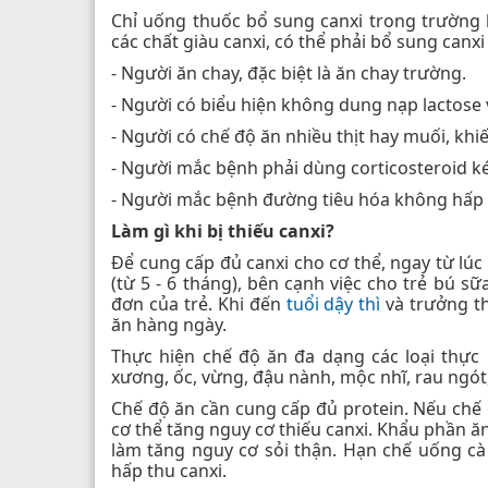
Chỉ uống thuốc bổ sung canxi trong trường 
các chất giàu canxi, có thể phải bổ sung canxi
- Người ăn chay, đặc biệt là ăn chay trường.
- Người có biểu hiện không dung nạp lactose 
- Người có chế độ ăn nhiều thịt hay muối, khiế
- Người mắc bệnh phải dùng corticosteroid ké
- Người mắc bệnh đường tiêu hóa không hấp t
Làm gì khi bị thiếu canxi?
Để cung cấp đủ canxi cho cơ thể, ngay từ lúc
(từ 5 - 6 tháng), bên cạnh việc cho trẻ bú s
đơn của trẻ. Khi đến
tuổi dậy thì
và trưởng t
ăn hàng ngày.
Thực hiện chế độ ăn đa dạng các loại thực
xương, ốc, vừng, đậu nành, mộc nhĩ, rau ngót,
Chế độ ăn cần cung cấp đủ protein. Nếu chế 
cơ thể tăng nguy cơ thiếu canxi. Khẩu phần ăn
làm tăng nguy cơ sỏi thận. Hạn chế uống c
hấp thu canxi.