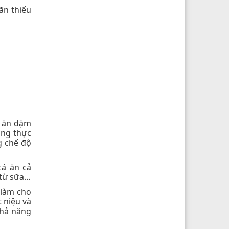
ăn thiếu
u ăn dặm
ong thực
g chế độ
cá ăn cả
 từ sữa…
 làm cho
 niệu và
khả năng