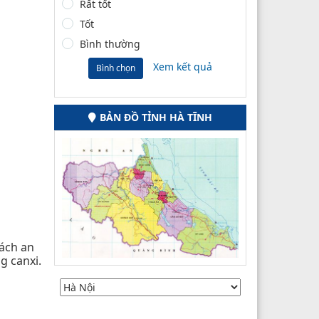
Rất tốt
Tốt
Bình thường
Xem kết quả
Bình chọn
BẢN ĐỒ TỈNH HÀ TĨNH
ách an
g canxi.