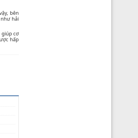
vậy, bên
 như hải
 giúp cơ
được hấp