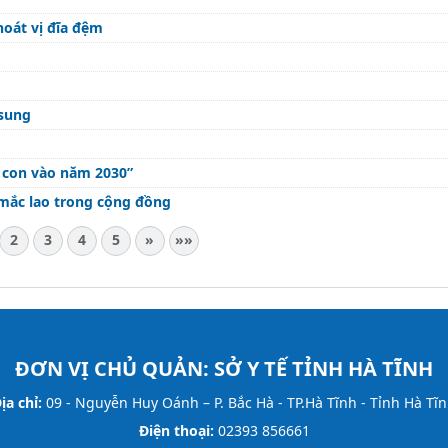
oát vị đĩa đệm
 sung
g con vào năm 2030”
mắc lao trong cộng đồng
2
3
4
5
»
»»
ĐƠN VỊ CHỦ QUẢN:
SỞ Y TẾ TỈNH HÀ TĨNH
ịa chỉ:
09 - Nguyễn Huy Oánh – P. Bắc Hà - TP.Hà Tĩnh - Tỉnh Hà Tĩ
Điện thoại:
02393 856661