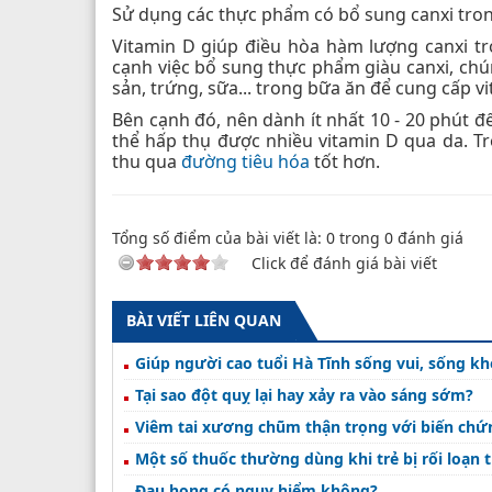
Sử dụng các thực phẩm có bổ sung canxi trong
Vitamin D giúp điều hòa hàm lượng canxi tr
cạnh việc bổ sung thực phẩm giàu canxi, chún
sản, trứng, sữa... trong bữa ăn để cung cấp v
Bên cạnh đó, nên dành ít nhất 10 - 20 phút đ
thể hấp thụ được nhiều vitamin D qua da. T
thu qua
đường tiêu hóa
tốt hơn.
Tổng số điểm của bài viết là:
0
trong
0
đánh giá
Click để đánh giá bài viết
BÀI VIẾT LIÊN QUAN
Giúp người cao tuổi Hà Tĩnh sống vui, sống k
Tại sao đột quỵ lại hay xảy ra vào sáng sớm?
Viêm tai xương chũm thận trọng với biến chứ
Một số thuốc thường dùng khi trẻ bị rối loạn 
Đau họng có nguy hiểm không?