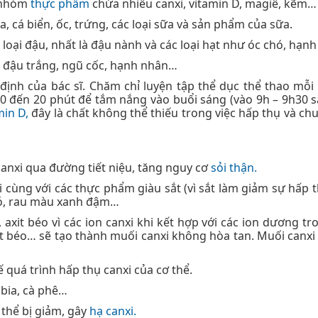
c nhóm
thực phẩm
chứa nhiều canxi, vitamin D, magiê, kẽm…
, cá biển, ốc, trứng, các loại sữa và sản phẩm của sữa.
 loại đậu, nhất là đậu nành và các loại hạt như óc chó, hạ
ắp, đậu trắng, ngũ cốc, hạnh nhân…
định của bác sĩ. Chăm chỉ luyện tập thể dục thể thao mỗi
10 đến 20 phút để tắm nắng vào buổi sáng (vào 9h – 9h30 
min D,
đây là chất không thể thiếu trong việc hấp thụ và ch
anxi qua đường tiết niệu, tăng nguy cơ
sỏi thận.
cùng với các thực phẩm giàu sắt (vì sắt làm giảm sự hấp t
 đỏ, rau màu xanh đậm…
, axit béo vì các ion canxi khi kết hợp với các ion dương t
axit béo… sẽ tạo thành muối canxi không hòa tan. Muối canxi
ế quá trình hấp thụ canxi của cơ thể.
 bia, cà phê…
 thể bị giảm, gây
hạ canxi.