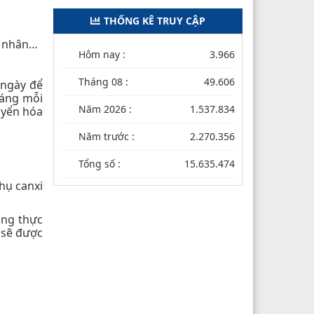
THỐNG KÊ TRUY CẬP
nh nhân…
Hôm nay :
3.966
Tháng 08 :
49.606
 ngày để
sáng mỗi
Năm 2026 :
1.537.834
uyển hóa
Năm trước :
2.270.356
Tổng số :
15.635.474
hụ canxi
rong thực
 sẽ được