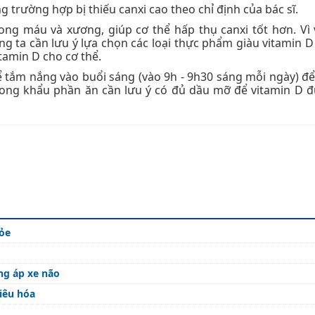
 trường hợp bị thiếu canxi cao theo chỉ định của bác sĩ.
ong máu và xương, giúp cơ thể hấp thụ canxi tốt hơn. Vì 
g ta cần lưu ý lựa chọn các loại thực phẩm giàu vitamin D
itamin D cho cơ thể.
ể tắm nắng vào buổi sáng (vào 9h - 9h30 sáng mỗi ngày) để
rong khẩu phần ăn cần lưu ý có đủ dầu mỡ để vitamin D 
hỏe
ng áp xe não
tiêu hóa