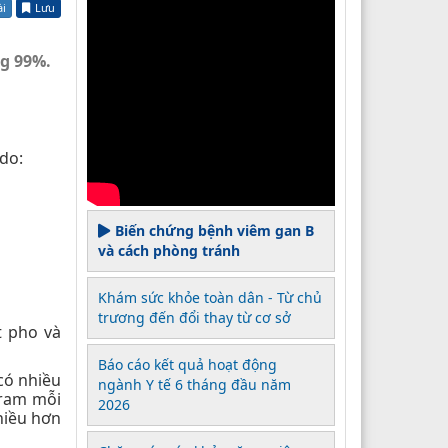
ài
Lưu
ng 99%.
 do:
Biến chứng bệnh viêm gan B
và cách phòng tránh
Khám sức khỏe toàn dân - Từ chủ
trương đến đổi thay từ cơ sở
t pho và
Báo cáo kết quả hoạt động
có nhiều
ngành Y tế 6 tháng đầu năm
gram mỗi
2026
hiều hơn