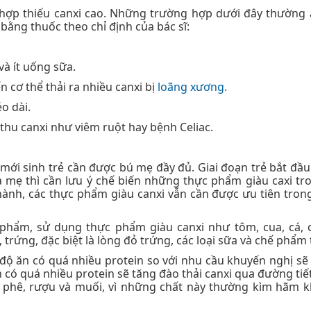
hợp thiếu canxi cao. Những trường hợp dưới đây thường 
 bằng thuốc theo chỉ định của bác sĩ:
và ít uống sữa.
n cơ thể thải ra nhiều canxi bị
loãng xương.
o dài.
hu canxi như viêm ruột hay bệnh Celiac.
 mới sinh trẻ cần được bú mẹ đầy đủ. Giai đoạn trẻ bắt đầ
ữa mẹ thì cần lưu ý chế biến những thực phẩm giàu caxi tr
hành, các thực phẩm giàu canxi vẫn cần được ưu tiên tron
 phẩm, sử dụng thực phẩm giàu canxi như tôm, cua, cá, 
 trứng, đặc biệt là lòng đỏ trứng, các loại sữa và chế phẩm
độ ăn có quá nhiều protein so với nhu cầu khuyến nghị sẽ
 có quá nhiều protein sẽ tăng đào thải canxi qua đường tiết
à phê, rượu và muối, vì những chất này thường kìm hãm 