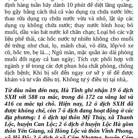
định hàng tuần hãy dành 10 phút để diệt lăng quăng,
bọ gậy
bằng cách thả cá vào dụng cụ chứa nước lớn;
thau rửa dụng cụ chứa nước vừa và nhỏ, lật úp các
dụng cụ không chứa nước; thay nước bình hoa; bỏ
muối, dầu vào bát nước kê chân chạn; Loại bỏ các vật
liệu phế thải, các hốc nước tự nhiên không cho muỗi
đẻ trứng như chai, lọ, mảnh chai, vỏ dừa, lốp/vỏ xe
cũ, hốc tre, bẹ lá...; Ngủ màn, mặc quần áo dài phòng
muỗi đốt ngay cả ban ngày; Tích cực phối hợp với
ngành y tế trong các đợt phun hóa chất phòng, chống
dịch bệnh;
Khi bị sốt đến ngay cơ sở y tế để được
khám và tư vấn điều trị. Không tự ý điều trị tại nhà,.
Từ đầu năm đến nay, Hà Tĩnh ghi nhận 19 ổ dịch
SXH với 588 ca mắc, trong đó 172 ca vãng lai và
416 ca mắc tại chỗ. Hiện nay, 12 ổ dịch SXH đã
được khống chế, còn 7 ổ dịch đang hoạt động ở các
địa phương:
1 ổ dịch tại thôn Mỹ Thủy, xã Thanh
Lộc, huyện Can Lộc;
2 ổ dịch ở
huyện Lộc Hà gồm
thôn Yến Giang, xã Hồng Lộc và thôn Vĩnh Phong,
xã Hộ Độ; 2 ổ dịch ở xã Cẩm Nhượng, huyện Cẩm