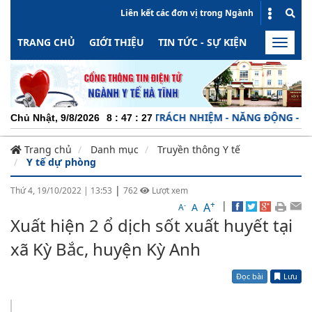
Liên kết các đơn vị trong Ngành
TRANG CHỦ
GIỚI THIỆU
TIN TỨC - SỰ KIỆN
HOẠT ĐỘN
Toggle
naviga
CHUYÊN NGHIỆP - TRÁCH NHIỆM - NĂNG ĐỘNG - MINH BẠC
Chủ Nhật, 9/8/2026
8
:
47
:
28
Trang chủ
Danh mục
Truyền thông Y tế
Y tế dự phòng
|
Thứ 4, 19/10/2022
|
13:53
762
Lượt xem
+
|
A
-
A
A
Xuất hiện 2 ổ dịch sốt xuất huyết tại
xã Kỳ Bắc, huyện Kỳ Anh
Đọc bài
Lưu