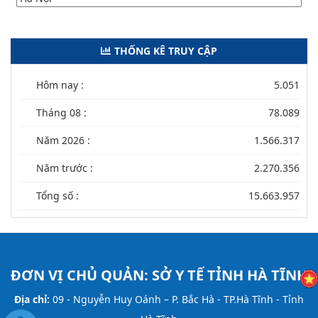
THỐNG KÊ TRUY CẬP
Hôm nay :
5.051
Tháng 08 :
78.089
Năm 2026 :
1.566.317
Năm trước :
2.270.356
Tổng số :
15.663.957
ĐƠN VỊ CHỦ QUẢN:
SỞ Y TẾ TỈNH HÀ TĨNH
Địa chỉ:
09 - Nguyễn Huy Oánh – P. Bắc Hà - TP.Hà Tĩnh - Tỉnh