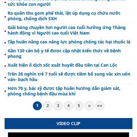
sức khỏe con người
Ra quân thu gom phế thải, lật úp dụng cụ chứa nước
phòng, chống dịch SXH
Giải bóng chuyền hơi người cao tuổi hưởng ứng Tháng
hành động vì Người cao tuổi Việt Nam
Tập huấn nâng cao năng lực phòng chống tác hại thuốc lá
Gần 130 cán bộ y tế được cập nhật kiến thức về bệnh
phong
Xuất hiện ổ dịch sốt xuất huyết đầu tiên tại Can Lộc
Trên 26 nghìn trẻ 7 tuổi sẽ được tiêm bổ sung vắc xin uốn
ván- bạch hầu
Hơn 70 y, bác sỹ được tập huấn hướng dẫn giám sát,
phòng chống bệnh đậu mùa khỉ
1
2
3
4
5
»
»»
VIDEO CLIP