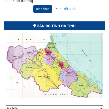
Bình thường
Xem kết quả
Bình chọn
BẢN ĐỒ TỈNH HÀ TĨNH