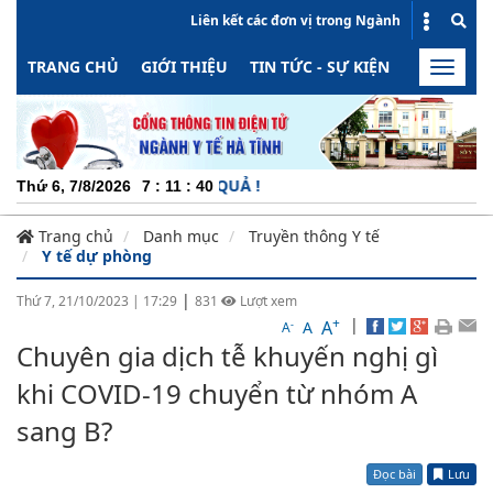
Liên kết các đơn vị trong Ngành
TRANG CHỦ
GIỚI THIỆU
TIN TỨC - SỰ KIỆN
HOẠT ĐỘN
Toggle
naviga
CHU
Thứ 6, 7/8/2026
7
:
11
:
40
Trang chủ
Danh mục
Truyền thông Y tế
Y tế dự phòng
|
Thứ 7, 21/10/2023
|
17:29
831
Lượt xem
+
|
A
-
A
A
Chuyên gia dịch tễ khuyến nghị gì
khi COVID-19 chuyển từ nhóm A
sang B?
Đọc bài
Lưu