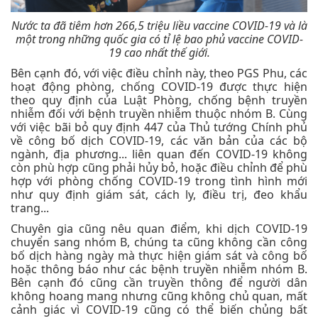
Nước ta đã tiêm hơn 266,5 triệu liều vaccine COVID-19 và là
một trong những quốc gia có tỉ lệ bao phủ vaccine COVID-
19 cao nhất thế giới.
Bên cạnh đó, với việc điều chỉnh này, theo PGS Phu, các
hoạt động phòng, chống COVID-19 được thực hiện
theo quy định của Luật Phòng, chống bệnh truyền
nhiễm đối với bệnh truyền nhiễm thuộc nhóm B. Cùng
với việc bãi bỏ quy định 447 của Thủ tướng Chính phủ
về công bố dịch COVID-19, các văn bản của các bộ
ngành, địa phương... liên quan đến COVID-19 không
còn phù hợp cũng phải hủy bỏ, hoặc điều chỉnh để phù
hợp với phòng chống COVID-19 trong tình hình mới
như quy định giám sát, cách ly, điều trị, đeo khẩu
trang...
Chuyên gia cũng nêu quan điểm, khi dịch COVID-19
chuyển sang nhóm B, chúng ta cũng không cần công
bố dịch hàng ngày mà thực hiện giám sát và công bố
hoặc thông báo như các bệnh truyền nhiễm nhóm B.
Bên cạnh đó cũng cần truyền thông để người dân
không hoang mang nhưng cũng không chủ quan, mất
cảnh giác vì COVID-19 cũng có thể biến chủng bất