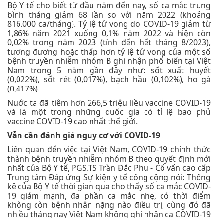
Bộ Y tế cho biết từ đầu năm đến nay, số ca mắc trung
bình tháng giảm 68 lần so với năm 2022 (khoảng
816.000 ca/tháng). Tỷ lệ tử vong do COVID-19 giảm từ
1,86% năm 2021 xuống 0,1% năm 2022 và hiện còn
0,02% trong năm 2023 (tính đến hết tháng 8/2023),
tương đương hoặc thấp hơn tỷ lệ tử vong của một số
bệnh truyền nhiễm nhóm B ghi nhận phổ biến tại Việt
Nam trong 5 năm gần đây như: sốt xuất huyết
(0,022%), sốt rét (0,017%), bạch hầu (0,102%), ho gà
(0,417%).
Nước ta đã tiêm hơn 266,5 triệu liều vaccine COVID-19
và là một trong những quốc gia có tỉ lệ bao phủ
vaccine COVID-19 cao nhất thế giới.
Vẫn cần đánh giá nguy cơ với COVID-19
Liên quan đến việc tại Việt Nam, COVID-19 chính thức
thành bệnh truyền nhiễm nhóm B theo quyết định mới
nhất của Bộ Y tế, PGS.TS Trần Đắc Phu - Cố vấn cao cấp
Trung tâm Đáp ứng Sự kiện y tế công cộng nói: Thống
kê của Bộ Y tế thời gian qua cho thấy số ca mắc COVID-
19 giảm mạnh, đa phần ca mắc nhẹ, có thời điểm
không còn bệnh nhân nặng nào điều trị, cùng đó đã
nhiều tháng nay Việt Nam không ghi nhận ca COVID-19