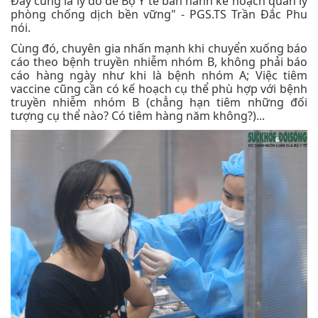
Đây cũng là lý do để Bộ Y tế ban hành kế hoạch quản lý
phòng chống dịch bền vững" - PGS.TS Trần Đắc Phu
nói.
Cùng đó, chuyên gia nhấn mạnh khi chuyển xuống báo
cáo theo bệnh truyền nhiễm nhóm B, không phải báo
cáo hàng ngày như khi là bệnh nhóm A; Việc tiêm
vaccine cũng cần có kế hoạch cụ thể phù hợp với bệnh
truyền nhiễm nhóm B (chẳng hạn tiêm những đối
tượng cụ thể nào? Có tiêm hàng năm không?)...