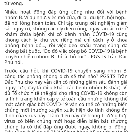
tử vong.
Nhiều hoạt động đáp ứng cũng như đối với bệnh
nhóm B. Ví dụ như, việc mở cửa, đi lại, du lịch, hội họp...
đã nới lỏng hoàn toàn. Chỉ tập trung xét nghiệm giám
sát nguy cơ, không cách ly diện rộng, ngay tại các cơ sở
khám chữa bệnh khi có bệnh nhân COVID-19 cũng
không cách ly khu vực riêng mà chỉ cách ly ở khoa
phòng bệnh đó..., rồi việc đeo khẩu trang cũng đã
không bắt buộc. “Do đó việc công bố COVID-19 là bệnh
truyền nhiễm nhóm B chỉ là thủ tục” - PGS.TS Trần Đắc
Phu nói.
Trước câu hỏi, khi COVID-19 chuyển sang nhóm B,
công tác phòng chống dịch sẽ thế nào? PGS.TS Trần
Đắc Phu cho hay vẫn cần có những giám sát, đánh giá
nguy cơ ( đây là điều khác các bệnh nhóm B khác). Vì
dù Tổ chức Y tế thế giới cho rằng COVID-19 không còn
là tình trạng khẩn cấp y tế toàn cầu nhưng không thể
mất cảnh giác bởi COVID-19 vẫn có thể có những biến
chủng mới thường xuyên xuất hiện do tính không ổn
định của virus này. "Làm điều này để trong trường hợp
virus có biến chủng mới hoặc diễn biến bất thường
chúng ta có thể đáp ứng được ngay, không bị động.