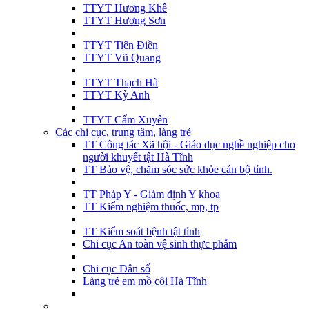
TTYT Hương Khê
TTYT Hương Sơn
TTYT Tiên Điền
TTYT Vũ Quang
TTYT Thạch Hà
TTYT Kỳ Anh
TTYT Cẩm Xuyên
Các chi cục, trung tâm, làng trẻ
TT Công tác Xã hội - Giáo dục nghề nghiệp cho
người khuyết tật Hà Tĩnh
TT Bảo vệ, chăm sóc sức khỏe cán bộ tỉnh.
TT Pháp Y - Giám định Y khoa
TT Kiểm nghiệm thuốc, mp, tp
TT Kiểm soát bệnh tật tỉnh
Chi cục An toàn vệ sinh thực phẩm
Chi cục Dân số
Làng trẻ em mồ côi Hà Tĩnh