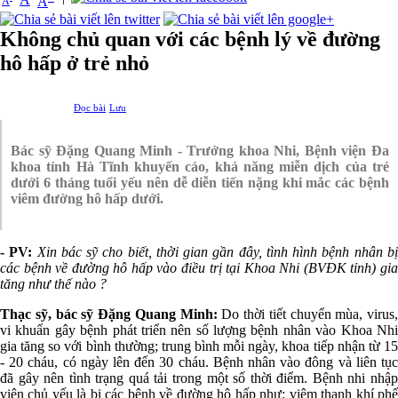
A
A
Không chủ quan với các bệnh lý về đường
hô hấp ở trẻ nhỏ
Đọc bài
Lưu
Bác sỹ Đặng Quang Minh - Trưởng khoa Nhi, Bệnh viện Đa
khoa tỉnh Hà Tĩnh khuyến cáo, khả năng miễn dịch của trẻ
dưới 6 tháng tuổi yếu nên dễ diễn tiến nặng khi mắc các bệnh
viêm đường hô hấp dưới.
- PV:
Xin bác sỹ cho biết, thời gian gần đây, tình hình bệnh nhân b
các bệnh về đường hô hấp vào điều trị tại Khoa Nhi (BVĐK tỉnh) gia
tăng như thế nào ?
Thạc sỹ, bác sỹ Đặng Quang Minh:
Do thời tiết chuyển mùa, virus,
vi khuẩn gây bệnh phát triển nên số lượng bệnh nhân vào Khoa Nhi
gia tăng so với bình thường; trung bình mỗi ngày, khoa tiếp nhận từ 15
- 20 cháu, có ngày lên đến 30 cháu. Bệnh nhân vào đông và liên tục
đã gây nên tình trạng quá tải trong một số thời điểm. Bệnh nhi nhập
viện chủ yếu là bị các bệnh về đường hô hấp như: viêm thanh khí phế