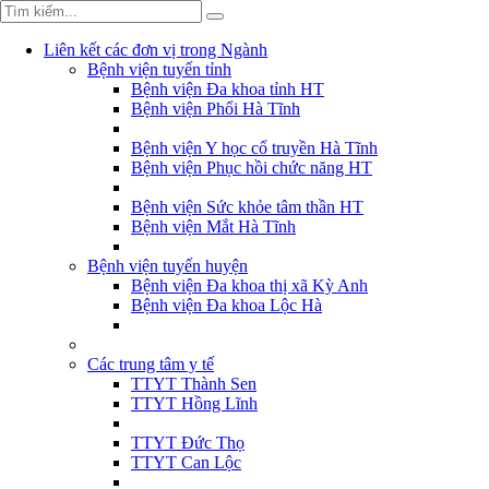
Liên kết các đơn vị trong Ngành
Bệnh viện tuyến tỉnh
Bệnh viện Đa khoa tỉnh HT
Bệnh viện Phổi Hà Tĩnh
Bệnh viện Y học cổ truyền Hà Tĩnh
Bệnh viện Phục hồi chức năng HT
Bệnh viện Sức khỏe tâm thần HT
Bệnh viện Mắt Hà Tĩnh
Bệnh viện tuyến huyện
Bệnh viện Đa khoa thị xã Kỳ Anh
Bệnh viện Đa khoa Lộc Hà
Các trung tâm y tế
TTYT Thành Sen
TTYT Hồng Lĩnh
TTYT Đức Thọ
TTYT Can Lộc