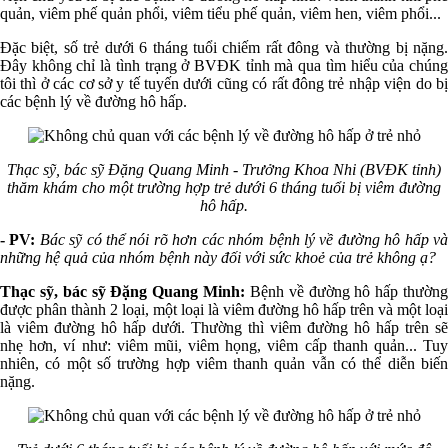
quản, viêm phế quản phổi, viêm tiểu phế quản, viêm hen, viêm phổi...
Đặc biệt, số trẻ dưới 6 tháng tuổi chiếm rất đông và thường bị nặng.
Đây không chỉ là tình trạng ở BVĐK tỉnh mà qua tìm hiểu của chúng
tôi thì ở các cơ sở y tế tuyến dưới cũng có rất đông trẻ nhập viện do bị
các bệnh lý về đường hô hấp.
Thạc sỹ, bác sỹ Đặng Quang Minh - Trưởng Khoa Nhi (BVĐK tỉnh)
thăm khám cho một trường hợp trẻ dưới 6 tháng tuổi bị viêm đường
hô hấp.
- PV:
Bác sỹ có thể nói rõ hơn các nhóm bệnh lý về đường hô hấp v
những hệ quả của nhóm bệnh này đối với sức khoẻ của trẻ không ạ?
Thạc sỹ, bác sỹ Đặng Quang Minh:
Bệnh về đường hô hấp thường
được phân thành 2 loại, một loại là viêm đường hô hấp trên và một loại
là viêm đường hô hấp dưới. Thường thì viêm đường hô hấp trên sẽ
nhẹ hơn, ví như: viêm mũi, viêm họng, viêm cấp thanh quản... Tuy
nhiên, có một số trường hợp viêm thanh quản vẫn có thể diễn biến
nặng.