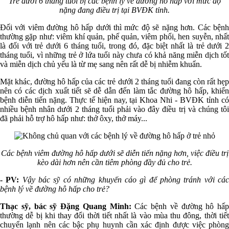
Trẻ dưới 6 tháng tuổi bị các bệnh lý về đường hô hấp với mức độ
nặng đang điều trị tại BVĐK tỉnh.
Đối với viêm đường hô hấp dưới thì mức độ sẽ nặng hơn. Các bệnh
thường gặp như: viêm khí quản, phế quản, viêm phổi, hen suyễn, nhất
là đối với trẻ dưới 6 tháng tuổi, trong đó, đặc biệt nhất là trẻ dưới 2
tháng tuổi, vì những trẻ ở lứa tuổi này chưa có khả năng miễn dịch tốt
và miễn dịch chủ yếu là từ mẹ sang nên rất dễ bị nhiễm khuẩn.
Mặt khác, đường hô hấp của các trẻ dưới 2 tháng tuổi đang còn rất hẹp
nên có các dịch xuất tiết sẽ dễ dẫn đến làm tắc đường hô hấp, khiến
bệnh diễn tiến nặng. Thực tế hiện nay, tại Khoa Nhi - BVĐK tỉnh có
nhiều bệnh nhân dưới 2 tháng tuổi phải vào đây điều trị và chúng tôi
đã phải hỗ trợ hô hấp như: thở ôxy, thở máy...
Các bệnh viêm đường hô hấp dưới sẽ diễn tiến nặng hơn, việc điều trị
kèo dài hơn nên cần tiêm phòng đầy đủ cho trẻ.
- PV:
Vậy bác sỹ có những khuyến cáo gì để phòng tránh với cá
bệnh lý về đường hô hấp cho trẻ?
Thạc sỹ, bác sỹ Đặng Quang Minh:
Các bệnh về đường hô hấp
thường dễ bị khi thay đổi thời tiết nhất là vào mùa thu đông, thời tiết
chuyển lạnh nên các bậc phụ huynh cần xác định được việc phòng