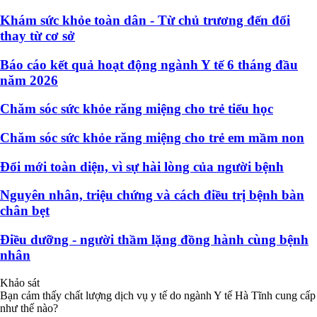
Khám sức khỏe toàn dân - Từ chủ trương đến đổi
thay từ cơ sở
Báo cáo kết quả hoạt động ngành Y tế 6 tháng đầu
năm 2026
Chăm sóc sức khỏe răng miệng cho trẻ tiểu học
Chăm sóc sức khỏe răng miệng cho trẻ em mầm non
Đổi mới toàn diện, vì sự hài lòng của người bệnh
Nguyên nhân, triệu chứng và cách điều trị bệnh bàn
chân bẹt
Điều dưỡng - người thầm lặng đồng hành cùng bệnh
nhân
Khảo sát
Bạn cảm thấy chất lượng dịch vụ y tế do ngành Y tế Hà Tĩnh cung cấp
như thế nào?