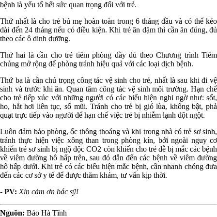
bệnh là yếu tố hết sức quan trọng đối với trẻ.
Thứ nhất là cho trẻ bú mẹ hoàn toàn trong 6 tháng đầu và có thể kéo
dài đến 24 tháng nếu có điều kiện. Khi trẻ ăn dặm thì cần ăn đúng, đủ
theo các ô dinh dưỡng.
Thứ hai là cần cho trẻ tiêm phòng đầy đủ theo Chương trình Tiêm
chủng mở rộng để phòng tránh hiệu quả với các loại dịch bệnh.
Thứ ba là cần chú trọng công tác vệ sinh cho trẻ, nhất là sau khi đi vệ
sinh và trước khi ăn. Quan tâm công tác vệ sinh môi trường. Hạn chế
cho trẻ tiếp xúc với những người có các biểu hiện nghi ngờ như: sốt,
ho, hắt hơi liên tục, sổ mũi. Tránh cho trẻ bị gió lùa, không bật, phả
quạt trực tiếp vào người để hạn chế việc trẻ bị nhiễm lạnh đột ngột.
Luôn đảm bảo phòng, ốc thông thoáng và khi trong nhà có trẻ sơ sinh,
tránh thực hiện việc xông than trong phòng kín, bởi ngoài nguy cơ
khiến trẻ sơ sinh bị ngộ độc CO2 còn khiến cho trẻ dễ bị mắc các bệnh
về viêm đường hô hấp trên, sau đó dẫn đến các bệnh về viêm đường
hô hấp dưới. Khi trẻ có các biểu hiện mắc bệnh, cần nhanh chóng đưa
đến các cơ sở y tế để được thăm khám, tư vấn kịp thời.
- PV:
Xin cảm ơn bác sỹ!
Nguồn:
Báo Hà Tĩnh