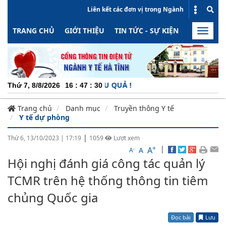
Liên kết các đơn vị trong Ngành
TRANG CHỦ
GIỚI THIỆU
TIN TỨC - SỰ KIỆN
HOẠT ĐỘN
Toggle
naviga
ĐỘNG - MINH BẠCH - HIỆU QUẢ !
Thứ 7, 8/8/2026
16
:
47
:
31
Trang chủ
Danh mục
Truyền thông Y tế
Y tế dự phòng
|
Thứ 6, 13/10/2023
|
17:19
1059
Lượt xem
+
|
A
-
A
A
Hội nghị đánh giá công tác quản lý
TCMR trên hệ thống thông tin tiêm
chủng Quốc gia
Đọc bài
Lưu