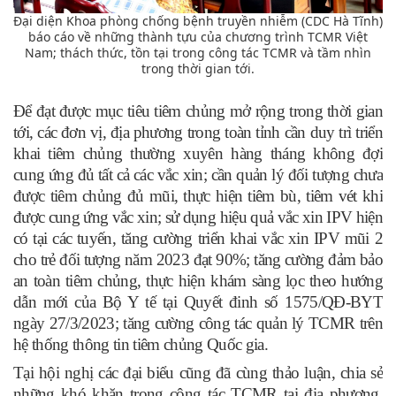
Đại diện Khoa phòng chống bệnh truyền nhiễm (CDC Hà Tĩnh)
báo cáo về những thành tựu của chương trình TCMR Việt
Nam; thách thức, tồn tại trong công tác TCMR và tầm nhìn
trong thời gian tới.
Để đạt được mục tiêu tiêm chủng mở rộng trong thời gian
tới, các đơn vị, địa phương trong toàn tỉnh cần duy trì triển
khai tiêm chủng thường xuyên hàng tháng không đợi
cung ứng đủ tất cả các vắc xin; cần quản lý đối tượng chưa
được tiêm chủng đủ mũi, thực hiện tiêm bù, tiêm vét khi
được cung ứng vắc xin; sử dụng hiệu quả vắc xin IPV hiện
có tại các tuyến, tăng cường triển khai vắc xin IPV mũi 2
cho trẻ đối tượng năm 2023 đạt 90%; tăng cường đảm bảo
an toàn tiêm chủng, thực hiện khám sàng lọc theo hướng
dẫn mới của Bộ Y tế tại Quyết đinh số 1575/QĐ-BYT
ngày 27/3/2023; tăng cường công tác quản lý TCMR trên
hệ thống thông tin tiêm chủng Quốc gia.
Tại hội nghị các đại biểu cũng đã cùng thảo luận, chia sẻ
những khó khăn trong công tác TCMR tại địa phương,