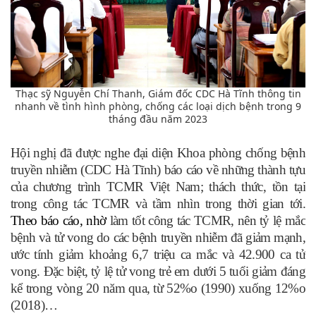
Thạc sỹ Nguyễn Chí Thanh, Giám đốc CDC Hà Tĩnh thông tin
nhanh về tình hình phòng, chống các loại dịch bệnh trong 9
tháng đầu năm 2023
Hội nghị đã được nghe đại diện Khoa phòng chống bệnh
truyền nhiễm (CDC Hà Tĩnh) báo cáo về những thành tựu
của chương trình TCMR Việt Nam; thách thức, tồn tại
trong công tác TCMR và tầm nhìn trong thời gian tới.
Theo báo cáo, nhờ
làm tốt công tác TCMR, nên tỷ lệ mắc
bệnh và tử vong do các bệnh truyền nhiễm đã giảm mạnh,
ước tính giảm khoảng 6,7 triệu ca mắc và 42.900 ca tử
vong. Đặc biệt, tỷ lệ tử vong trẻ em dưới 5 tuổi giảm đáng
kể trong vòng 20 năm qua, từ 52%o (1990) xuống 12%o
(2018)…