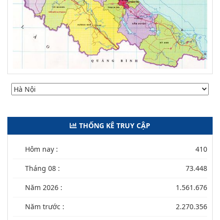
THỐNG KÊ TRUY CẬP
Hôm nay :
410
Tháng 08 :
73.448
Năm 2026 :
1.561.676
Năm trước :
2.270.356