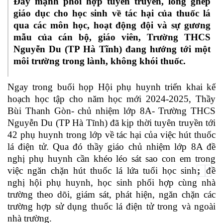
Đẩy mạnh phối hợp tuyên truyền, lồng ghép
giáo dục cho học sinh về tác hại của thuốc lá
qua các môn học, hoạt động đội và sự gương
mẫu của cán bộ, giáo viên, Trường THCS
Nguyễn Du (TP Hà Tĩnh) đang hướng tới một
môi trường trong lành, không khói thuốc.
Ngay trong buổi họp Hội phụ huynh triển khai kế
hoạch học tập cho năm học mới 2024-2025, Thầy
Bùi Thanh Gòn- chủ nhiệm lớp 8A- Trường THCS
Nguyễn Du (TP Hà Tĩnh) đã kịp thời tuyên truyền tới
42 phụ huynh trong lớp về tác hại của việc h
út
thuốc
lá điện tử. Qua đó thầy giáo chủ nhiệm lớp 8A đề
nghị phụ huynh cần khéo léo sát sao con em trong
việc ngăn chặn hút thuốc lá lứa tuổi học sinh
;
đ
ề
nghị hội phụ huynh, học sinh phối hợp cùng nhà
trường theo dõi, giám sát, phát hiện, ngăn chặn các
trường hợp sử dụng thuốc lá điện tử trong và ngoài
nhà trường.