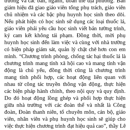
trường và các ban, ngành, đoàn thể địa phương. Ban
giám hiệu đã giao giáo viên tổng phụ trách, giáo viên
chủ nhiệm và các bậc phụ huynh học sinh theo dõi.
Nếu phát hiện có học sinh sử dụng các loại thuốc lá,
giáo viên phải yêu cầu học sinh viết bản tường trình,
ký cam kết không tái phạm. Đồng thời, mời phụ
huynh học sinh đến làm việc và cùng với nhà trường
có biện pháp giám sát, quản lý chặt chẽ hơn con em
mình.
“
Chương trình phòng, chống tác hại thuốc lá là
chương trình mang tính xã hội cao và mang tính vận
động là chủ yếu, đồng thời cũng là chương trình
mang tính phối hợp, các hoạt động liên quan với
nhau từ công tác truyền thông vận động, thực hiện
các biện pháp hành chính, theo nội quy và quy định.
Do đó hoạt động lồng ghép và phối hợp thực hiện
giữa nhà trường với các đoàn thể và nhất là Công
đoàn, Đoàn thanh niên, tổ chuyên môn, cán bộ, giáo
viên, nhân viên và phụ huynh học sinh sẽ giúp cho
việc thực hiện chương trình đạt hiệu quả cao
”,
thầy Lê