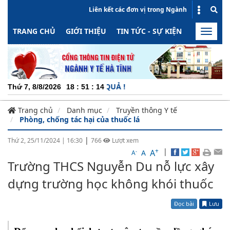
Liên kết các đơn vị trong Ngành
TRANG CHỦ
GIỚI THIỆU
TIN TỨC - SỰ KIỆN
HOẠT ĐỘN
Toggle
naviga
CH
Thứ 7, 8/8/2026
18
:
51
:
15
Trang chủ
Danh mục
Truyền thông Y tế
Phòng, chống tác hại của thuốc lá
|
Thứ 2, 25/11/2024
|
16:30
766
Lượt xem
+
|
A
-
A
A
Trường THCS Nguyễn Du nỗ lực xây
dựng trường học không khói thuốc
Đọc bài
Lưu