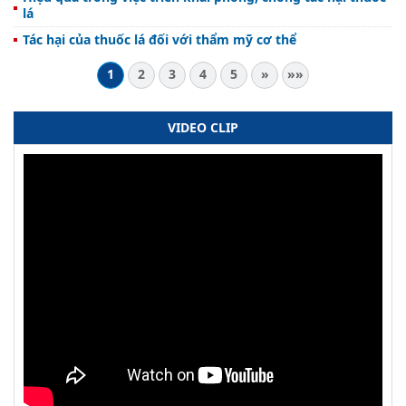
lá
Tác hại của thuốc lá đối với thẩm mỹ cơ thể
1
2
3
4
5
»
»»
VIDEO CLIP