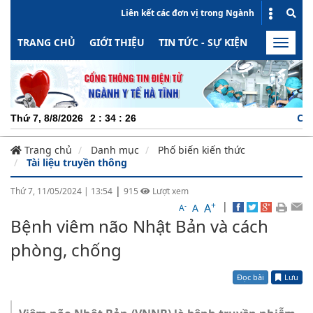
Liên kết các đơn vị trong Ngành
TRANG CHỦ
GIỚI THIỆU
TIN TỨC - SỰ KIỆN
HOẠT ĐỘN
Toggle
naviga
CHUYÊN 
Thứ 7, 8/8/2026
2
:
34
:
27
Trang chủ
Danh mục
Phố biến kiến thức
Tài liệu truyền thông
|
Thứ 7, 11/05/2024
|
13:54
915
Lượt xem
+
|
A
-
A
A
Bệnh viêm não Nhật Bản và cách
phòng, chống
Đọc bài
Lưu