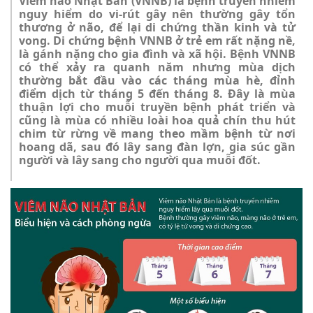
Viêm não Nhật Bản (VNNB) là bệnh truyền nhiễm
nguy hiểm do vi-rút gây nên thường gây tổn
thương ở não, để lại di chứng thần kinh và tử
vong. Di chứng bệnh VNNB ở trẻ em rất nặng nề,
là gánh nặng cho gia đình và xã hội. Bệnh VNNB
có thể xảy ra quanh năm nhưng mùa dịch
thường bắt đầu vào các tháng mùa hè, đỉnh
điểm dịch từ tháng 5 đến tháng 8. Đây là mùa
thuận lợi cho muỗi truyền bệnh phát triển và
cũng là mùa có nhiều loài hoa quả chín thu hút
chim từ rừng về mang theo mầm bệnh từ nơi
hoang dã, sau đó lây sang đàn lợn, gia súc gần
người và lây sang cho người qua muỗi đốt.