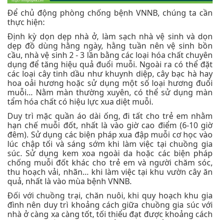
Để chủ động phòng chống bệnh VNNB, chúng ta cần
thực hiện:
Định kỳ dọn dẹp nhà ở, làm sạch nhà vệ sinh và dọn
dẹp đồ dùng hằng ngày, hằng tuần nên vệ sinh bồn
cầu, nhà vệ sinh 2 - 3 lần bằng các loại hóa chất chuyên
dụng để tăng hiệu quả đuổi muỗi. Ngoài ra có thể đặt
các loại cây tinh dầu như khuynh diệp, cây bạc hà hay
hoa oải hương hoặc sử dụng một số loại hương đuổi
muỗi… Nằm màn thường xuyên, có thể sử dụng màn
tẩm hóa chất có hiệu lực xua diệt muỗi.
Duy trì mặc quần áo dài ống, đi tất cho trẻ em nhằm
hạn chế muỗi đốt, nhất là vào giờ cao điểm (6-10 giờ
đêm). Sử dụng các biện pháp xua đập muỗi cơ học vào
lúc chập tối và sáng sớm khi làm việc tại chuồng gia
súc. Sử dụng kem xoa ngoài da hoặc các biện pháp
chống muỗi đốt khác cho trẻ em và người chăm sóc,
thu hoạch vải, nhãn… khi làm việc tại khu vườn cây ăn
quả, nhất là vào mùa bệnh VNNB.
Đối với chuồng trại, chăn nuôi, khi quy hoạch khu gia
đình nên duy trì khoảng cách giữa chuồng gia súc với
nhà ở càng xa càng tốt, tối thiểu đạt được khoảng cách