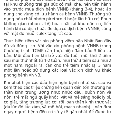
tại khu chuồng trại gia súc có mái che, nên tiến hành
vào trước mùa dịch bệnh VNNB (tháng 3-4), hoặc áp
dụng cho vùng có lưu hành ca bệnh VNNB. Thường sử
dụng hóa chất nhóm pirethroid hoặc lân hữu cơ; Phun
không gian (phun ULV) hóa chất tại khu dân cư, tiến
hành khi có dịch hoặc đe dọa có dịch bệnh VNNB, cùng
với mật độ muỗi culex tăng rất cao.
Thực hiện tiêm vắc xin phòng viêm não Nhật Bản đầy
đủ và đúng lịch. Với vắc xin phòng bệnh VNNB trong
Chương trình TCMR cần thực hiện đảm bảo 3 liều cơ
bản: Mũi đầu tiên khi trẻ vừa đủ tuổi, mũi thứ 2 tiêm
sau mũi thứ nhất từ 1-2 tuần, mũi thứ 3 tiêm sau mũi 2
một năm. Ngoài ra, cần cho trẻ tiêm nhắc lại 3 năm
một lần hoặc sử dụng các loại vắc xin dịch vụ khác
phòng bệnh VNNB.
Khi phát hiện các dấu hiện nghi bệnh như: sốt cao và
kèm theo các triệu chứng liên quan đến tổn thương hệ
thần kinh trung ương như: nhức đầu, buồn nôn và
nôn; trẻ mất ngủ quấy khóc, vật vã mê sảng hoặc ly bì,
co giật, tăng trương lực cơ, rối loạn thần kinh thực vật
(da lúc đỏ lúc xám, vã mồ hôi, mạch nhanh)… nên đưa
ngay người bệnh đến cơ sở y tế gần nhất để được tư