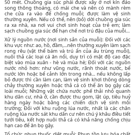
50 mét. Chuồng gia súc phải được xây ở nơi kín đáo
song thông thoáng, có mái che và nên có mành rèm
che cửa ra vào để chống muỗi; được làm vệ sinh
thường xuyên. Nếu có thể, nên (bỏ) dời chuồng gia súc
ra xa nhà, xa nơi vui chơi sinh hoạt của trẻ em; làm
sạch chuồng gia súc để hạn chế nơi trú đậu của muỗi…
Xử lý nguồn nước (nơi sinh sản của muỗi): Đối với các
khu vực như: ao, hồ, đầm,...nên thường xuyên làm sạch
rong rêu (vật thể bám và trú ẩn của ấu trùng muỗi),
nuôi thả các loại cá ăn nổi, duy trì có mật độ cao đặc
biệt vào mùa xuân - hè và mùa hè; Đối với các nguồn
nước nhỏ hơn: như vũng nước, rãnh thoát nước, bể
nước lớn hoặc bể cảnh lớn trong nhà... nếu không lấp
bỏ được thì cần làm cạn, làm vệ sinh khơi thông dòng
chảy thường xuyên hoặc thả cá có thể ăn bọ gậy các
loài muỗi; Những vật chứa nước phế thải nhỏ quanh
khu dân cư, nhà ở, cần được thu gom, lật úp, tiêu huỷ
hàng ngày hoặc bằng các chiến dịch vệ sinh môi
trường; Đối với khu ruộng lúa nước, nhất là các chân
ruộng lúa nước sát khu dân cư nên chú ý khâu điều tiết
tưới tiêu, kết hợp nuôi thả cá có khả năng chống chịu
hạn cao để ăn bọ gậy.
Tổ chức phun thuốc diệt muỗi: Phun tồn lưu hóa chất