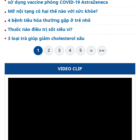
sử dụng vaccine phòng COVID-19 AstraZeneca
Mỡ nội tạng có hại thế nào với sức khỏe?
4 bệnh tiêu hóa thường gặp ở trẻ nhỏ
Thuốc nào điều trị sốt siêu vi?
3 loại trà giúp giảm cholesterol xấu
1
2
3
4
5
»
»»
VIDEO CLIP