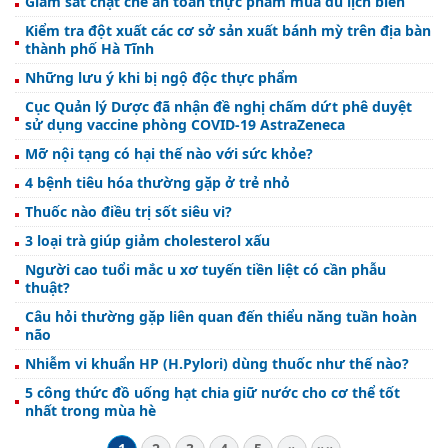
Giám sát chặt chẽ an toàn thực phẩm mùa du lịch biển
Kiểm tra đột xuất các cơ sở sản xuất bánh mỳ trên địa bàn
thành phố Hà Tĩnh
Những lưu ý khi bị ngộ độc thực phẩm
Cục Quản lý Dược đã nhận đề nghị chấm dứt phê duyệt
sử dụng vaccine phòng COVID-19 AstraZeneca
Mỡ nội tạng có hại thế nào với sức khỏe?
4 bệnh tiêu hóa thường gặp ở trẻ nhỏ
Thuốc nào điều trị sốt siêu vi?
3 loại trà giúp giảm cholesterol xấu
Người cao tuổi mắc u xơ tuyến tiền liệt có cần phẫu
thuật?
Câu hỏi thường gặp liên quan đến thiểu năng tuần hoàn
não
Nhiễm vi khuẩn HP (H.Pylori) dùng thuốc như thế nào?
5 công thức đồ uống hạt chia giữ nước cho cơ thể tốt
nhất trong mùa hè