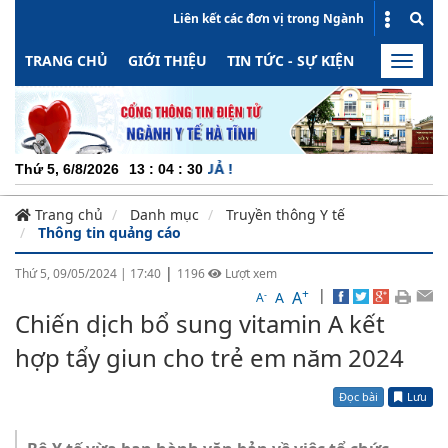
Liên kết các đơn vị trong Ngành
TRANG CHỦ
GIỚI THIỆU
TIN TỨC - SỰ KIỆN
HOẠT ĐỘN
Toggle
naviga
CH
Thứ 5, 6/8/2026
13
:
04
:
30
Trang chủ
Danh mục
Truyền thông Y tế
Thông tin quảng cáo
|
Thứ 5, 09/05/2024
|
17:40
1196
Lượt xem
+
|
A
-
A
A
Chiến dịch bổ sung vitamin A kết
hợp tẩy giun cho trẻ em năm 2024
Đọc bài
Lưu