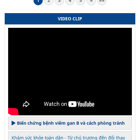
1
2
3
4
5
»
»»
VIDEO CLIP
Biến chứng bệnh viêm gan B và cách phòng tránh
Khám sức khỏe toàn dân - Từ chủ trương đến đổi thay