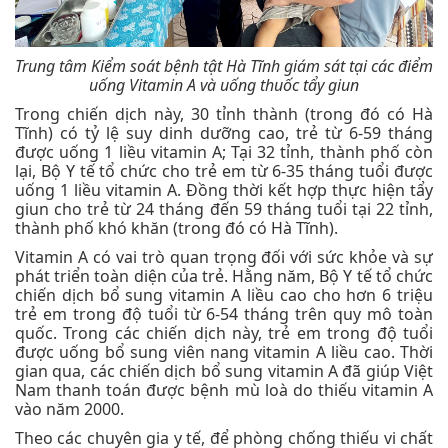
Trung tâm Kiểm soát bệnh tật Hà Tĩnh giám sát tại các điểm
uống Vitamin A và uống thuốc tẩy giun
Trong chiến dịch này, 30 tỉnh thành (trong đó có Hà
Tĩnh) có tỷ lệ suy dinh dưỡng cao, trẻ từ 6-59 tháng
được uống 1 liều vitamin A; Tại 32 tỉnh, thành phố còn
lại, Bộ Y tế tổ chức cho trẻ em từ 6-35 tháng tuổi được
uống 1 liều vitamin A. Đồng thời kết hợp thực hiện tẩy
giun cho trẻ từ 24 tháng đến 59 tháng tuổi tại 22 tỉnh,
thành phố khó khăn (trong đó có Hà Tĩnh).
Vitamin A có vai trò quan trọng đối với sức khỏe và sự
phát triển toàn diện của trẻ. Hằng năm, Bộ Y tế tổ chức
chiến dịch bổ sung vitamin A liều cao cho hơn 6 triệu
trẻ em trong độ tuổi từ 6-54 tháng trên quy mô toàn
quốc. Trong các chiến dịch này, trẻ em trong độ tuổi
được uống bổ sung viên nang vitamin A liều cao. Thời
gian qua, các chiến dịch bổ sung vitamin A đã giúp Việt
Nam thanh toán được bệnh mù loà do thiếu vitamin A
vào năm 2000.
Theo các chuyên gia y tế, để phòng chống thiếu vi chất