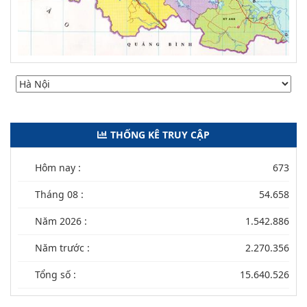
THỐNG KÊ TRUY CẬP
Hôm nay :
673
Tháng 08 :
54.658
Năm 2026 :
1.542.886
Năm trước :
2.270.356
Tổng số :
15.640.526