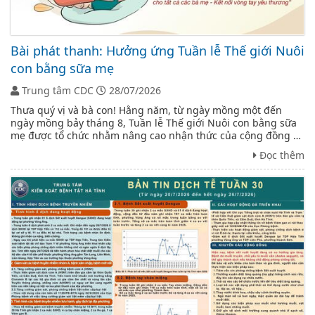
Bài phát thanh: Hưởng ứng Tuần lễ Thế giới Nuôi
con bằng sữa mẹ
Trung tâm CDC
28/07/2026
Thưa quý vị và bà con! Hằng năm, từ ngày mồng một đến
ngày mồng bảy tháng 8, Tuần lễ Thế giới Nuôi con bằng sữa
mẹ được tổ chức nhằm nâng cao nhận thức của cộng đồng về
vai trò, lợi ích của sữa mẹ đối với sức khỏe của trẻ em và bà
Đọc thêm
mẹ, đồng thời kêu ...