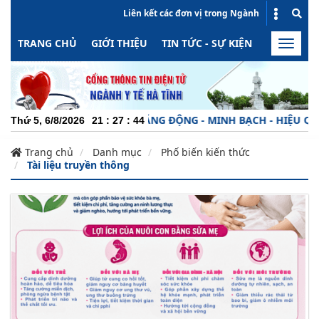
Liên kết các đơn vị trong Ngành
TRANG CHỦ
GIỚI THIỆU
TIN TỨC - SỰ KIỆN
HOẠT ĐỘN
Toggle
naviga
 - TRÁCH NHIỆM - NĂNG ĐỘNG - MINH BẠCH - HIỆU QUẢ !
Thứ 5, 6/8/2026
21
:
27
:
45
Trang chủ
Danh mục
Phố biến kiến thức
Tài liệu truyền thông