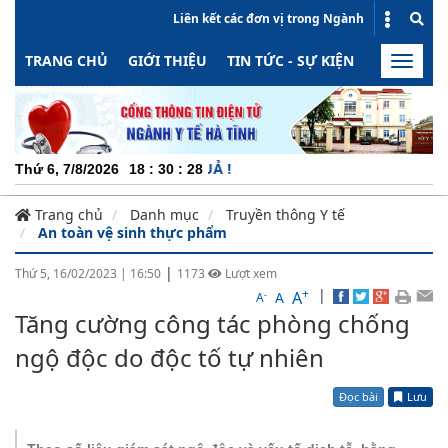
Liên kết các đơn vị trong Ngành
TRANG CHỦ
GIỚI THIỆU
TIN TỨC - SỰ KIỆN
HOẠT ĐỘN
Toggle
naviga
CH
Thứ 6, 7/8/2026
18
:
30
:
28
Trang chủ
Danh mục
Truyền thông Y tế
An toàn vệ sinh thực phẩm
|
Thứ 5, 16/02/2023
|
16:50
1173
Lượt xem
+
|
A
-
A
A
Tăng cường công tác phòng chống
ngộ độc do độc tố tự nhiên
Đọc bài
Lưu