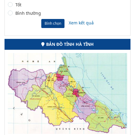
Tốt
Bình thường
Xem kết quả
Bình chọn
BẢN ĐỒ TỈNH HÀ TĨNH