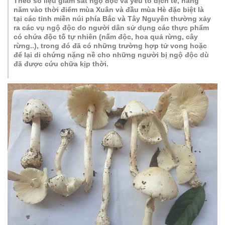
Theo số liệu giám sát ngộ độc và yếu tố dịch tễ, hằng
năm vào thời điểm mùa Xuân và đầu mùa Hè đặc biệt là
tại các tỉnh miền núi phía Bắc và Tây Nguyên thường xảy
ra các vụ ngộ độc do người dân sử dụng các thực phẩm
có chứa độc tố tự nhiên (nấm độc, hoa quả rừng, cây
rừng..), trong đó đã có những trường hợp tử vong hoặc
để lại di chứng nặng nề cho những người bị ngộ độc dù
đã được cứu chữa kịp thời.