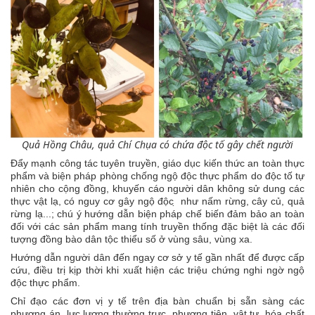
Quả Hồng Châu, quả Chí Chụa có chứa độc tố gây chết người
Đẩy mạnh công tác tuyên truyền, giáo dục kiến thức an toàn thực
phẩm và biện pháp phòng chống ngộ độc thực phẩm do độc tố tự
nhiên cho cộng đồng, khuyến cáo người dân không sử dung các
thực vật lạ, có nguy cơ gây ngộ độc ̣ như nấm rừng, cây củ, quả
rừng lạ...; chú ý hướng dẫn biện pháp chế biến đảm bảo an toàn
đối với các sản phẩm mang tính truyền thống đặc biệt là các đối
tượng đồng bào dân tộc thiểu số ở vùng sâu, vùng xa.
Hướng dẫn người dân đến ngay cơ sở y tế gần nhất để được cấp
cứu, điều trị kịp thời khi xuất hiện các triệu chứng nghi ngờ ngộ
độc thực phẩm.
Chỉ đạo các đơn vị y tế trên địa bàn chuẩn bị sẵn sàng các
phương án, lực lượng thường trực, phương tiện, vật tư, hóa chất