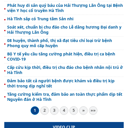
Phát huy di sản quý báu của Hải Thượng Lãn Ông tại Bệnh
viện Y học cổ truyền Hà Tĩnh
Hà Tĩnh sắp có Trung tâm Sản nhi
Soát xét, chuẩn bị chu đáo cho Lễ dâng hương Đại danh y
Hải Thượng Lãn Ông
08 huyện, thành phố, thị xã đạt tiêu chí loại trừ bệnh
Phong quy mô cấp huyện
Bộ Y tế yêu cầu tăng cường phát hiện, điều trị ca bệnh
COVID-19
Cấp cứu kịp thời, điều trị chu đáo cho bệnh nhân nội trú ở
Hà Tĩnh
Đảm bảo tất cả người bệnh được khám và điều trị kịp
thời trong dịp nghỉ tết
Tăng cường kiểm tra, đảm bảo an toàn thực phẩm dịp tết
Nguyên đán ở Hà Tĩnh
1
2
3
4
5
»
»»
VIDEO CLIP