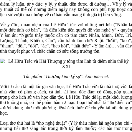
điểm, lý luận, từ y đức, y lý, y thuật, đến dược, di dưỡng… Về y lý và
y thuật có thể có những điểm ngày nay không còn phù hợp hoặc do
lịch sử vượt qua nhưng về cơ bản vẫn mang tính giá trị bền vững.
Về y đức, quan niệm của Lê Hữu Trác với những nét lớn (“Nhân là
một đức tính cơ bản”, “là điều kiện tiên quyết để vào nghề y” - quyển
Y âm án; “Người thầy thuốc cần có tám chữ: Nhân, Minh, Đức, Trí,
Lượng, Thành, Khiêm, Cần”; cần tránh tám chữ/ 8 tội: “lười”, “keo”,
“tham”, “dối”, “dốt”, “ác”, “hẹp hòi”, “thất đức” - Y âm án)… vẫn đầy
tính thuyết phục và chắc chắn có sức sống trường tồn.
Tác phẩm "Thượng kinh ký sự".
Ảnh internet
.
Với tư cách là một tác gia văn học, Lê Hữu Trác vừa là nhà thơ, vừa là
nhà văn; có phong cách, cá tính tài hoa, độc đáo; có đóng góp quan
trọng cho lịch sử văn học dân tộc. Lê Hữu Trác để lại một khối lượng
thơ không nhỏ, có thể phân thành 2 loại. Loại thứ nhất là “thơ diễn ca”
- được dùng như một phương tiện/cách thức để chuyển tải nội dung y
học.
Loại thơ thứ hai là “thơ nghệ thuật” (Y lý thâu nhàn lái ngôn phụ chí -
những bài thơ sáng tác trong thời kỳ làm thuốc; các bài thơ trong