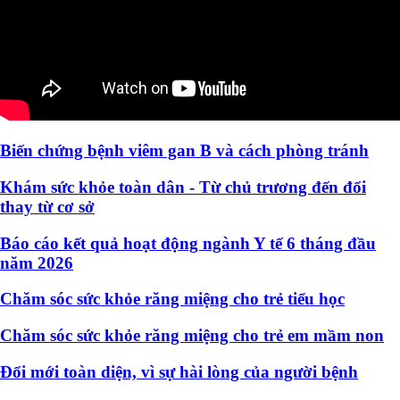
Biến chứng bệnh viêm gan B và cách phòng tránh
Khám sức khỏe toàn dân - Từ chủ trương đến đổi
thay từ cơ sở
Báo cáo kết quả hoạt động ngành Y tế 6 tháng đầu
năm 2026
Chăm sóc sức khỏe răng miệng cho trẻ tiểu học
Chăm sóc sức khỏe răng miệng cho trẻ em mầm non
Đổi mới toàn diện, vì sự hài lòng của người bệnh