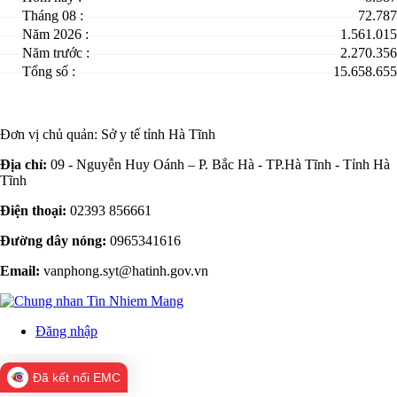
Tháng 08 :
72.787
Năm 2026 :
1.561.015
Năm trước :
2.270.356
Tổng số :
15.658.655
Đơn vị chủ quản:
Sở y tế tỉnh Hà Tĩnh
Địa chỉ:
09 - Nguyễn Huy Oánh – P. Bắc Hà - TP.Hà Tĩnh - Tỉnh Hà
Tĩnh
Điện thoại:
02393 856661
Đường dây nóng:
0965341616
Email:
vanphong.syt@hatinh.gov.vn
Đăng nhập
Đã kết nối EMC