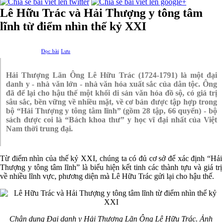
Lê Hữu Trác và Hải Thượng y tông tâm
lĩnh từ điểm nhìn thế kỷ XXI
Đọc bài
Lưu
Hải Thượng Lãn Ông Lê Hữu Trác (1724-1791) là một đại
danh y - nhà văn lớn - nhà văn hóa xuất sắc của dân tộc. Ông
đã để lại cho hậu thế một khối di sản văn hóa đồ sộ, có giá trị
sâu sắc, bền vững về nhiều mặt, về cơ bản được tập hợp trong
bộ “Hải Thượng y tông tâm lĩnh” (gồm 28 tập, 66 quyển) - bộ
sách được coi là “Bách khoa thư” y học vĩ đại nhất của Việt
Nam thời trung đại.
Từ điểm nhìn của thế kỷ XXI, chúng ta có đủ cơ sở để xác định “Hải
Thượng y tông tâm lĩnh” là biểu hiện kết tinh các thành tựu và giá trị
về nhiều lĩnh vực, phương diện mà Lê Hữu Trác gửi lại cho hậu thế.
Chân dung Đại danh y Hải Thượng Lãn Ông Lê Hữu Trác.
Ảnh