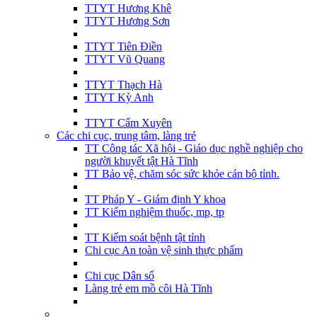
TTYT Hương Khê
TTYT Hương Sơn
TTYT Tiên Điền
TTYT Vũ Quang
TTYT Thạch Hà
TTYT Kỳ Anh
TTYT Cẩm Xuyên
Các chi cục, trung tâm, làng trẻ
TT Công tác Xã hội - Giáo dục nghề nghiệp cho
người khuyết tật Hà Tĩnh
TT Bảo vệ, chăm sóc sức khỏe cán bộ tỉnh.
TT Pháp Y - Giám định Y khoa
TT Kiểm nghiệm thuốc, mp, tp
TT Kiểm soát bệnh tật tỉnh
Chi cục An toàn vệ sinh thực phẩm
Chi cục Dân số
Làng trẻ em mồ côi Hà Tĩnh