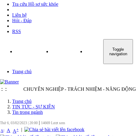
Tra cứu Hồ sơ sức khỏe
Liên hệ
Hỏi - Đáp
RSS
Toggle
TRANG CHỦ
GIỚI THIỆU
TIN TỨC - SỰ KIỆN
navigation
Trang chủ
:
:
CHUYÊN NGHIỆP - TRÁCH NHIỆM - NĂNG ĐỘNG - MI
Trang chủ
TIN TỨC - SỰ KIỆN
Tin trong ngành
|
Thứ 6, 03/02/2023
|
20:00
14669
Lượt xem
|
+
-
A
A
A