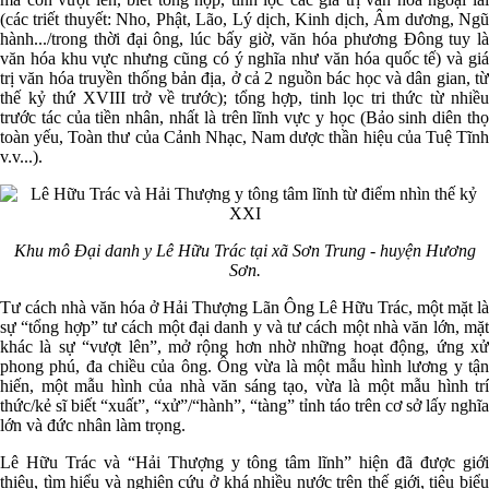
(các triết thuyết: Nho, Phật, Lão, Lý dịch, Kinh dịch, Âm dương, Ngũ
hành.../trong thời đại ông, lúc bấy giờ, văn hóa phương Đông tuy là
văn hóa khu vực nhưng cũng có ý nghĩa như văn hóa quốc tế) và giá
trị văn hóa truyền thống bản địa, ở cả 2 nguồn bác học và dân gian, từ
thế kỷ thứ XVIII trở về trước); tổng hợp, tinh lọc tri thức từ nhiều
trước tác của tiền nhân, nhất là trên lĩnh vực y học (Bảo sinh diên thọ
toàn yếu, Toàn thư của Cảnh Nhạc, Nam dược thần hiệu của Tuệ Tĩnh
v.v...).
Khu mô Đại danh y Lê Hữu Trác tại xã Sơn Trung - huyện Hương
Sơn.
Tư cách nhà văn hóa ở Hải Thượng Lãn Ông Lê Hữu Trác, một mặt là
sự “tổng hợp” tư cách một đại danh y và tư cách một nhà văn lớn, mặt
khác là sự “vượt lên”, mở rộng hơn nhờ những hoạt động, ứng xử
phong phú, đa chiều của ông. Ông vừa là một mẫu hình lương y tận
hiến, một mẫu hình của nhà văn sáng tạo, vừa là một mẫu hình trí
thức/kẻ sĩ biết “xuất”, “xử”/“hành”, “tàng” tỉnh táo trên cơ sở lấy nghĩa
lớn và đức nhân làm trọng.
Lê Hữu Trác và “Hải Thượng y tông tâm lĩnh” hiện đã được giới
thiệu, tìm hiểu và nghiên cứu ở khá nhiều nước trên thế giới, tiêu biểu