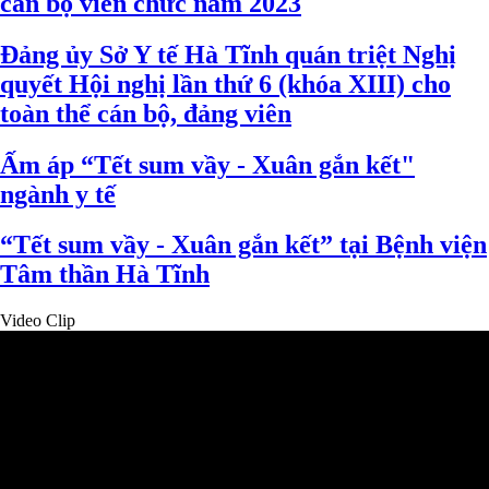
cán bộ viên chức năm 2023
Đảng ủy Sở Y tế Hà Tĩnh quán triệt Nghị
quyết Hội nghị lần thứ 6 (khóa XIII) cho
toàn thể cán bộ, đảng viên
Ấm áp “Tết sum vầy - Xuân gắn kết"
ngành y tế
“Tết sum vầy - Xuân gắn kết” tại Bệnh viện
Tâm thần Hà Tĩnh
Video Clip