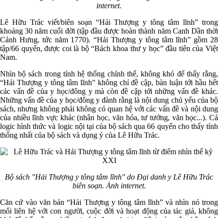
internet
.
Lê Hữu Trác viết/biên soạn “Hải Thượng y tông tâm lĩnh” trong
khoảng 30 năm cuối đời (tập đầu được hoàn thành năm Canh Dần thời
Cảnh Hưng, tức năm 1770). “Hải Thượng y tông tâm lĩnh” gồm 28
tập/66 quyển, được coi là bộ “Bách khoa thư y học” đầu tiên của Việt
Nam.
Nhìn bộ sách trong tính hệ thống chỉnh thể, không khó để thấy rằng,
“Hải Thượng y tông tâm lĩnh” không chỉ đề cập, bàn luận tới hầu hết
các vấn đề của y học/đông y mà còn đề cập tới những vấn đề khác.
Những vấn đề của y học/đông y đành rằng là nội dung chủ yếu của bộ
sách, nhưng không phải không có quan hệ với các vấn đề và nội dung
của nhiều lĩnh vực khác (nhân học, văn hóa, tư tưởng, văn học...). Cả
logic hình thức và logic nội tại của bộ sách qua 66 quyển cho thấy tính
thống nhất của bộ sách và dụng ý của Lê Hữu Trác.
Bộ sách "Hải Thượng y tông tâm lĩnh" do Đại danh y Lê Hữu Trác
biên soạn.
Ảnh internet.
Căn cứ vào văn bản “Hải Thượng y tông tâm lĩnh” và nhìn nó trong
mối liên hệ với con người, cuộc đời và hoạt động của tác giả, không