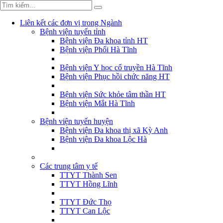
Liên kết các đơn vị trong Ngành
Bệnh viện tuyến tỉnh
Bệnh viện Đa khoa tỉnh HT
Bệnh viện Phổi Hà Tĩnh
Bệnh viện Y học cổ truyền Hà Tĩnh
Bệnh viện Phục hồi chức năng HT
Bệnh viện Sức khỏe tâm thần HT
Bệnh viện Mắt Hà Tĩnh
Bệnh viện tuyến huyện
Bệnh viện Đa khoa thị xã Kỳ Anh
Bệnh viện Đa khoa Lộc Hà
Các trung tâm y tế
TTYT Thành Sen
TTYT Hồng Lĩnh
TTYT Đức Thọ
TTYT Can Lộc