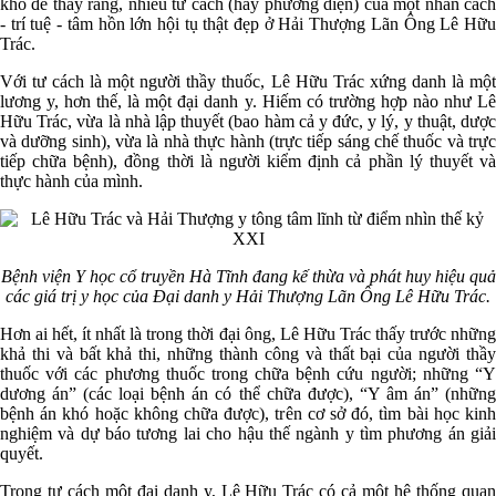
khó để thấy rằng, nhiều tư cách (hay phương diện) của một nhân cách
- trí tuệ - tâm hồn lớn hội tụ thật đẹp ở Hải Thượng Lãn Ông Lê Hữu
Trác.
Với tư cách là một người thầy thuốc, Lê Hữu Trác xứng danh là một
lương y, hơn thế, là một đại danh y. Hiếm có trường hợp nào như Lê
Hữu Trác, vừa là nhà lập thuyết (bao hàm cả y đức, y lý, y thuật, dược
và dưỡng sinh), vừa là nhà thực hành (trực tiếp sáng chế thuốc và trực
tiếp chữa bệnh), đồng thời là người kiểm định cả phần lý thuyết và
thực hành của mình.
Bệnh viện Y học cổ truyền Hà Tĩnh đang kế thừa và phát huy hiệu quả
các giá trị y học của Đại danh y Hải Thượng Lãn Ông Lê Hữu Trác.
Hơn ai hết, ít nhất là trong thời đại ông, Lê Hữu Trác thấy trước những
khả thi và bất khả thi, những thành công và thất bại của người thầy
thuốc với các phương thuốc trong chữa bệnh cứu người; những “Y
dương án” (các loại bệnh án có thể chữa được), “Y âm án” (những
bệnh án khó hoặc không chữa được), trên cơ sở đó, tìm bài học kinh
nghiệm và dự báo tương lai cho hậu thế ngành y tìm phương án giải
quyết.
Trong tư cách một đại danh y, Lê Hữu Trác có cả một hệ thống quan