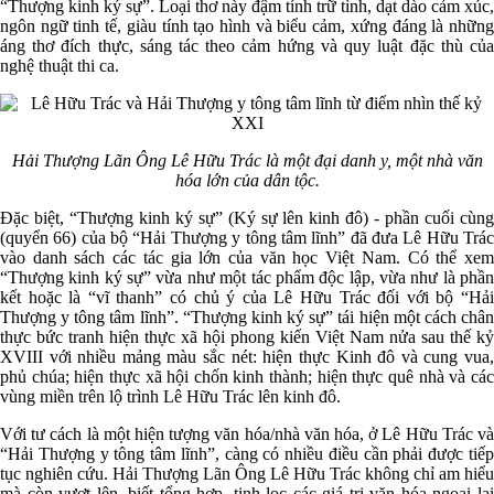
“Thượng kinh ký sự”. Loại thơ này đậm tính trữ tình, dạt dào cảm xúc,
ngôn ngữ tinh tế, giàu tính tạo hình và biểu cảm, xứng đáng là những
áng thơ đích thực, sáng tác theo cảm hứng và quy luật đặc thù của
nghệ thuật thi ca.
Hải Thượng Lãn Ông Lê Hữu Trác là một đại danh y, một nhà văn
hóa lớn của dân tộc.
Đặc biệt, “Thượng kinh ký sự” (Ký sự lên kinh đô) - phần cuối cùng
(quyển 66) của bộ “Hải Thượng y tông tâm lĩnh” đã đưa Lê Hữu Trác
vào danh sách các tác gia lớn của văn học Việt Nam. Có thể xem
“Thượng kinh ký sự” vừa như một tác phẩm độc lập, vừa như là phần
kết hoặc là “vĩ thanh” có chủ ý của Lê Hữu Trác đối với bộ “Hải
Thượng y tông tâm lĩnh”. “Thượng kinh ký sự” tái hiện một cách chân
thực bức tranh hiện thực xã hội phong kiến Việt Nam nửa sau thế kỷ
XVIII với nhiều mảng màu sắc nét: hiện thực Kinh đô và cung vua,
phủ chúa; hiện thực xã hội chốn kinh thành; hiện thực quê nhà và các
vùng miền trên lộ trình Lê Hữu Trác lên kinh đô.
Với tư cách là một hiện tượng văn hóa/nhà văn hóa, ở Lê Hữu Trác và
“Hải Thượng y tông tâm lĩnh”, càng có nhiều điều cần phải được tiếp
tục nghiên cứu. Hải Thượng Lãn Ông Lê Hữu Trác không chỉ am hiểu
mà còn vượt lên, biết tổng hợp, tinh lọc các giá trị văn hóa ngoại lai